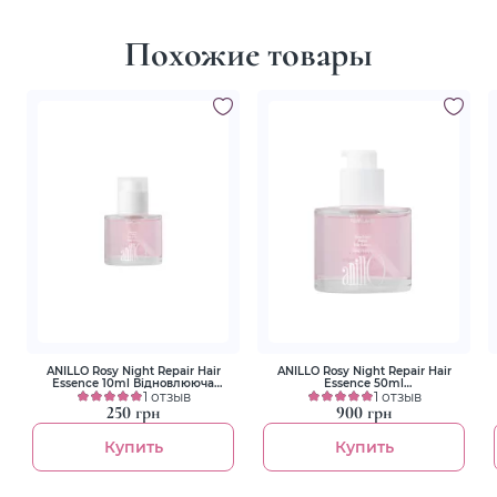
Похожие товары
ANILLO Rosy Night Repair Hair
ANILLO Rosy Night Repair Hair
Essence 10ml Відновлююча
Essence 50ml
есенція для волосся
1 отзыв
Восстанавливающая эссенция
1 отзыв
для волос
250 грн
900 грн
Купить
Купить