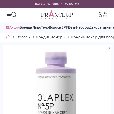
Валізка косметики у подарунок!
Акции
Бренды
Лицо
Тело
Волосы
SPF
Дети
Наборы
Декоративная 
Волосы
Кондиционеры
Кондиционер для пов