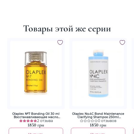
Товары этой же серии
Olaplex №7 Bonding Oil 30 ml
Olaplex No.4C Bond Maintenance
Восстанавливающее масло
Clarifying Shampoo 250ml
«Капля Совершенства»
2 отзыва
Шампунь "Совершенная
0 отзывов
Очистка"
1850 грн
1850 грн