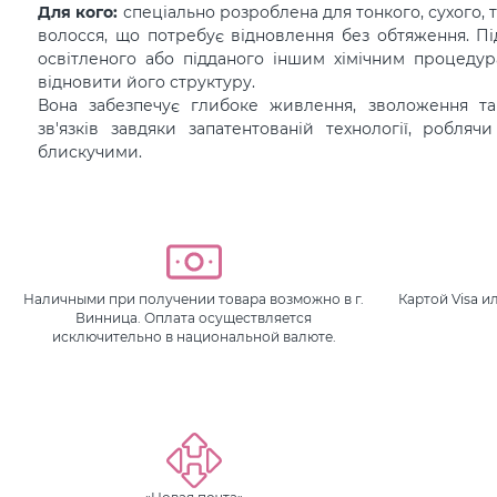
Для кого:
спеціально розроблена для тонкого, сухого,
волосся, що потребує відновлення без обтяження. Пі
освітленого або підданого іншим хімічним процеду
відновити його структуру.
Вона забезпечує глибоке живлення, зволоження та
зв'язків завдяки запатентованій технології, робля
блискучими.
Наличными при получении товара возможно в г.
Картой Visa 
Винница. Оплата осуществляется
исключительно в национальной валюте.