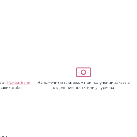
карт
ПриватБанк
Наложенным платежом при получении заказа в
 каких-либо
отделении почты или у курьера