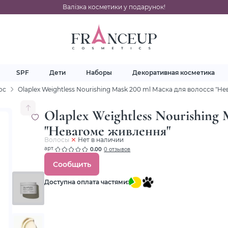
Валізка косметики у подарунок!
SPF
Дети
Наборы
Декоративная косметика
ос
Olaplex Weightless Nourishing Mask 200 ml Маска для волосся "Н
Olaplex Weightless Nourishing
"Невагоме живлення"
Волосы
Нет в наличии
арт.
0.00
0 отзывов
Сообщить
Доступна оплата частями: