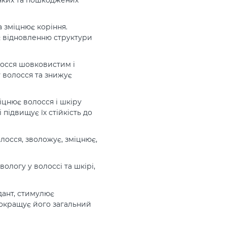
а зміцнює коріння.
є відновленню структури
осся шовковистим і
у волосся та знижує
іцнює волосся і шкіру
підвищує їх стійкість до
лосся, зволожує, зміцнює,
логу у волоссі та шкірі,
дант, стимулює
покращує його загальний