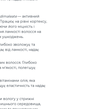
 dimaleate
— активний
 Працює на рівні кортексу,
чи його міцність і
ня ламкості волосся на
их ушкоджень.
либоко зволожує та
є від ламкості, надає
ик волосся. Глибоко
а м'якості, полегшує
ітамінами олія, яка
ує еластичність та надає
 вологу у стрижні
олишнього середовища,
нких та пошкоджених