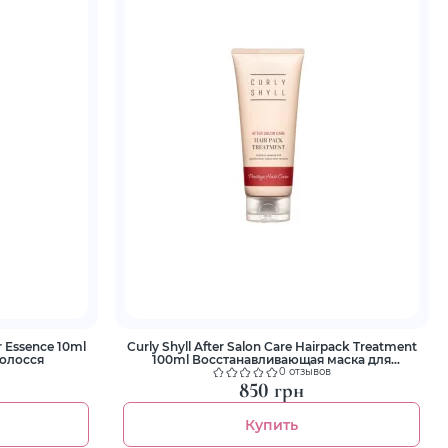
r Essence 10ml
Curly Shyll After Salon Care Hairpack Treatment
волосся
100ml Восстанавливающая маска для
поврежденных волос
0 отзывов
850 грн
Купить