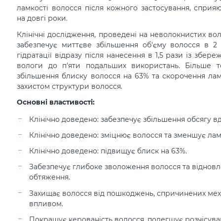
ламкості волосся після кожного застосування, спр
на довгі роки.
Клінічні дослідження, проведені на неволокнистих вол
забезпечує миттєве збільшення об'єму волосся в 2
гідратації відразу після нанесення в 1,5 рази із збе
вологи до п'яти подальших використань. Більше то
збільшення блиску волосся на 63% та скорочення лам
захистом структури волосся.
Основні властивості:
Клінічно доведено: забезпечує збільшення обсягу вдв
Клінічно доведено: зміцнює волосся та зменшує ламк
Клінічно доведено: підвищує блиск на 63%.
Забезпечує глибоке зволоження волосся та відновл
обтяження.
Захищає волосся від пошкоджень, спричинених мех
впливом.
Покращує керованість волосся, полегшує розчісуванн