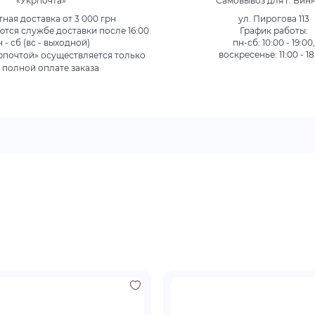
«Укрпочта»
Самовывоз для г. Вин
ная доставка от 3 000 грн
ул. Пирогова 113
ются службе доставки после 16:00
График работы:
н - сб (вс - выходной)
пн-сб: 10:00 - 19:00
рпочтой» осуществляется только
воскресенье: 11:00 - 18
 полной оплате заказа