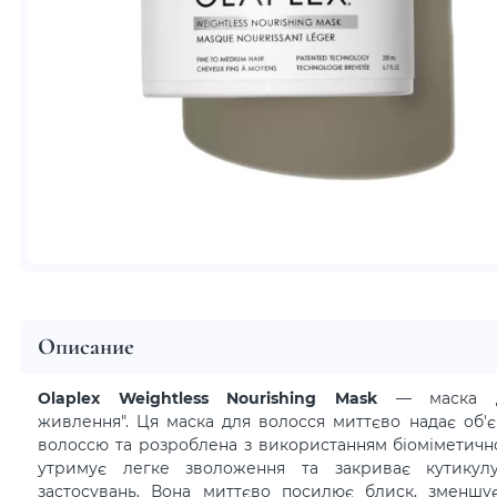
Описание
Olaplex Weightless Nourishing Mask
— маска дл
живлення". Ця маска для волосся миттєво надає об'
волоссю та розроблена з використанням біоміметичної
утримує легке зволоження та закриває кутикул
застосувань. Вона миттєво посилює блиск, зменшує