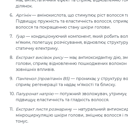
ділянок.
Аргінін
— амінокислота, що стимулює ріст волосся т
Підвищує пружність та еластичність волосся, сприя
волосся та покращенню стану шкіри голови.
Гуар
— кондиціонуючий компонент, який робить вол
м'яким, полегшує розчісування, відновлює структур
статичну електрику.
Екстракт висівок рису
— має антиоксидантну дію, зм
голови, сприяє відновленню пошкоджених волокон і 
зовнішніх впливів.
Пантенол (провітамін B5)
— проникає у структуру во
сприяє регенерації та надає м'якості та блиску.
Гіалуронат натрію
— потужний зволожувач, утримує во
підвищує еластичність та гладкість волосся.
Екстракт листя розмарин
у — натуральний антиокси
мікроциркуляцію шкіри голови, зміцнює волосся і 
тонус.