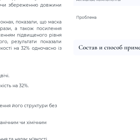
ияючи збереженню довжини
Проблема
окнах, показали, що маска
 рази, а також посилення
реженням підвищеного рівня
го, результати показали
Состав и способ прим
кості на 32% одночасно із
ічі.
ість на 32%.
ення його структури без
анічним чи хімічним
я та надає м'якості.