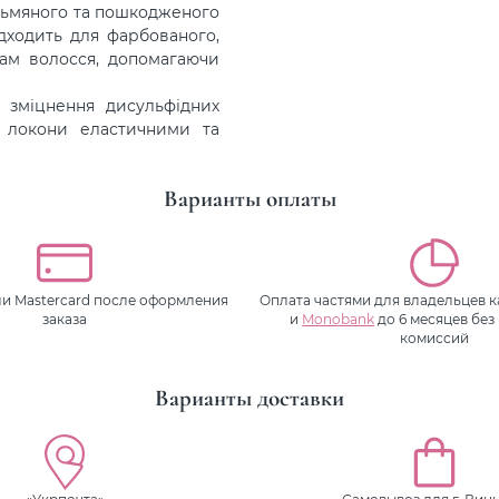
 тьмяного та пошкодженого
дходить для фарбованого,
рам волосся, допомагаючи
 зміцнення дисульфідних
чи локони еластичними та
Варианты оплаты
или Mastercard после оформления
Оплата частями для владельцев 
заказа
и
Monobank
до 6 месяцев без
комиссий
Варианты доставки