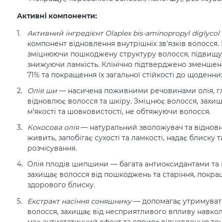
Активні компоненти:
Активний інгредієнт Olaplex bis-aminopropyl diglycol
компонент відновлення внутрішніх зв'язків волосся.
зміцнюючи пошкоджену структуру волосся, підвищую
знижуючи ламкість. Клінічно підтверджено зменшен
71% та покращення їх загальної стійкості до щоденн
Олія ши
— насичена поживними речовинами олія, г
відновлює волосся та шкіру. Зміцнює волосся, захища
м'якості та шовковистості, не обтяжуючи волосся.
Кокосова олія
— натуральний зволожувач та відновн
живить, запобігає сухості та ламкості, надає блиску т
розчісування.
Олія плодів шипшини — багата антиоксидантами та в
захищає волосся від пошкоджень та старіння, покращ
здорового блиску.
Екстракт насіння соняшнику
— допомагає утримувати
волосся, захищає від несприятливого впливу навк
має антистатичний ефект та сприяє відновленню то