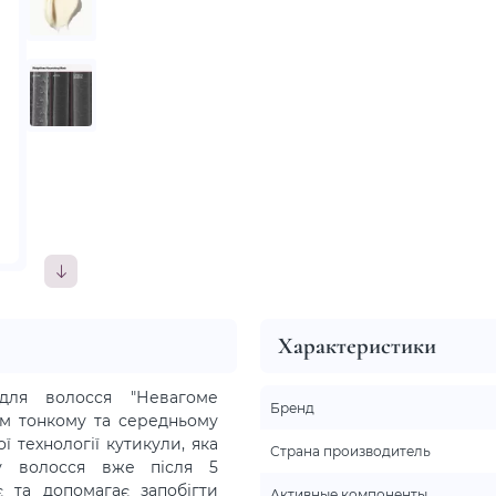
Характеристики
я волосся "Невагоме
Бренд
єм тонкому та середньому
 технології кутикули, яка
Страна производитель
у волосся вже після 5
 та допомагає запобігти
Активные компоненты