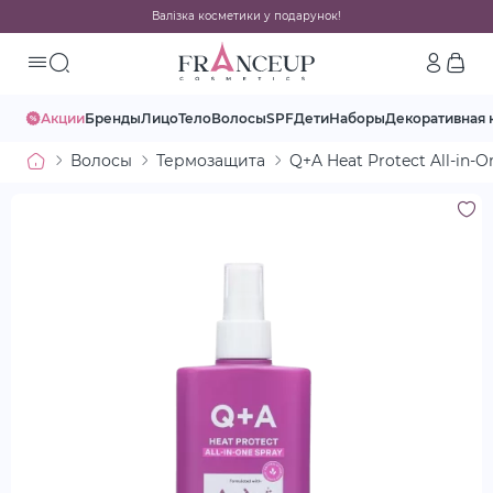
Валізка косметики у подарунок!
Акции
Бренды
Лицо
Тело
Волосы
SPF
Дети
Наборы
Декоративная 
Волосы
Термозащита
Q+A Heat Protect All-in-