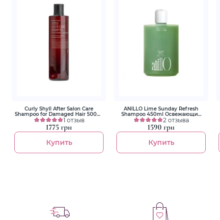
Curly Shyll After Salon Care
ANILLO Lime Sunday Refresh
Shampoo for Damaged Hair 500ml
Shampoo 450ml Освежающий
Восстанавливающий шампунь
1 отзыв
шампунь для волос
2 отзыва
для поврежденных волос
1775 грн
1590 грн
Купить
Купить