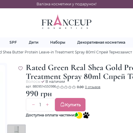
Валізка косметики у подарунок!
SPF
Дети
Наборы
Декоративная косметика
ed Shea Butter Protein Leave-in Treatment Spray 80ml Спрей Термозахиcт
Rated Green Real Shea Gold Pre
Treatment Spray 80ml Спрей Т
Волосы
В наличии
арт. 8809514550986
0.00
0 отзывов
990 грн
Купить
Доступна оплата частями: