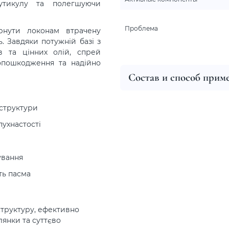
утикулу та полегшуючи
Проблема
рнути локонам втрачену
. Завдяки потужній базі з
в та цінних олій, спрей
опошкодження та надійно
Состав и способ прим
 структури
пухнастості
ування
ть пасма
структуру, ефективно
янки та суттєво