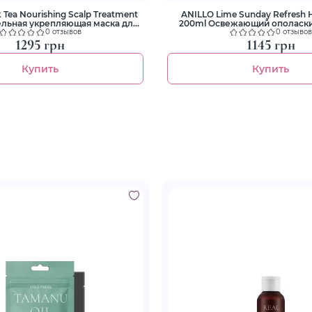
 Tea Nourishing Scalp Treatment
ANILLO Lime Sunday Refresh H
ельная укрепляющая маска для
200ml Освежающий ополаски
волос
волос
0 отзывов
0 отзывов
1295 грн
1145 грн
Купить
Купить