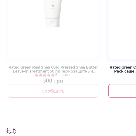
Rated Green Real Shea Gold Pressed Shea Butter
Rated Green C
Leave-in Treatment 50 ml Термозащитный
Pack саше
восстанавливающий крем для волос с
13 отзывов
маслом ши
500 грн
Сообщить