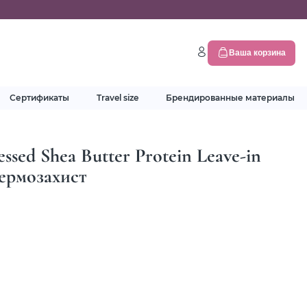
Ваша корзина
Сертификаты
Travel size
Брендированные материалы
ssed Shea Butter Protein Leave-in
ермозахиcт