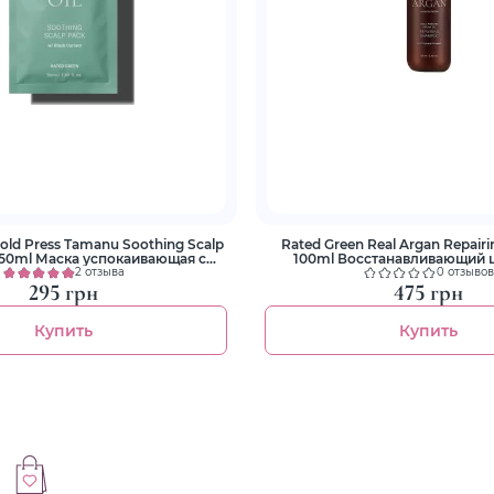
old Press Tamanu Soothing Scalp
Rated Green Real Argan Repai
 50ml Маска успокаивающая с
100ml Восстанавливающий 
маслом тамана
аргановым масло
2 отзыва
0 отзывов
295 грн
475 грн
Купить
Купить