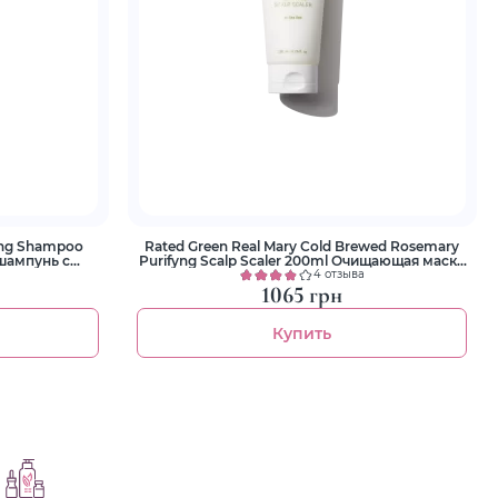
ring Shampoo
Rated Green Real Mary Cold Brewed Rosemary
шампунь с
Purifyng Scalp Scaler 200ml Очищающая маска
м
с морской солью
4 отзыва
1065 грн
Купить