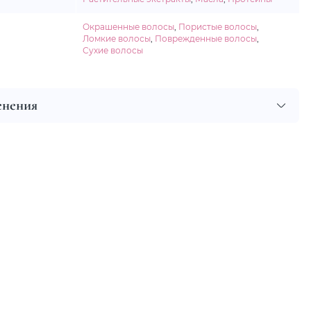
Окрашенные волосы
,
Пористые волосы
,
Ломкие волосы
,
Поврежденные волосы
,
Сухие волосы
енения