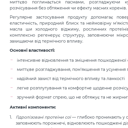
миттєво поглинається пасмами, розгладжуючи к
розчісування без обтяження чи ефекту масних коренів.
Регулярне застосування продукту допомагає пове
еластичність, природний блиск та неймовірну м'якість
масла ши холодного віджиму, рослинних протеїні
комплексно регенерує структуру, заповнюючи мікр
захищаючи від термічного впливу.
Основні властивості:
інтенсивне відновлення та зміцнення пошкодженої
миттєве розгладжування, пом'якшення та усунення 
надійний захист від термічного впливу та ламкості
легке розплутування та комфортне щоденне розчіс
зручний формат спрею, що не обтяжує та не жирни
Активні компоненти:
Гідролізовані протеїни сої
— глибоко проникають у 
заповнюють порожнечі, відновлюють пошкоджені діл