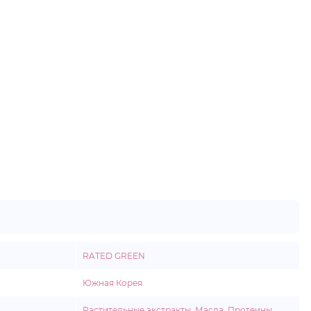
RATED GREEN
Южная Корея
Растительные экстракты
,
Масла
,
Протеины