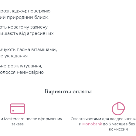
 розгладжує поверхню
рний природний блиск.
ть невагому захисну
хищають від агресивних
ичують пасма вітамінами,
е укладання.
ьне розплутування,
 волосся неймовірно
Варианты оплаты
или Mastercard после оформления
Оплата частями для владельцев 
заказа
и
Monobank
до 6 месяцев без
комиссий