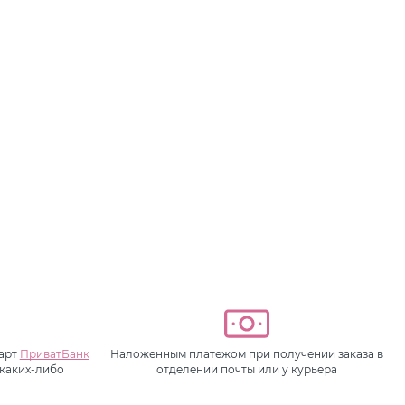
карт
ПриватБанк
Наложенным платежом при получении заказа в
 каких-либо
отделении почты или у курьера