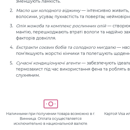
зменшують ламкість.
Масло ши холодного віджиму
— інтенсивно живить,
волосини, усуває пухнастість та повертає неймові
Олія жожоба та комплекс рослинних олій
— створюю
мантію, перешкоджають втраті вологи та надійно за
факторів довкілля.
Екстракти соєвих бобів та солодкого мигдалю
— нас
пом'якшують жорсткі кінчики та полегшують щоденн
Сучасні кондиціонуючі агенти
— забезпечують ідеал
термозахист під час використання фена та роблять
слухняним.
Наличными при получении товара возможно в г.
Картой Visa 
Винница. Оплата осуществляется
исключительно в национальной валюте.