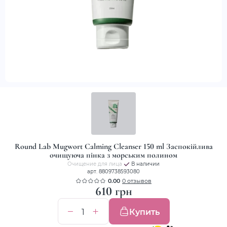
Round Lab Mugwort Calming Cleanser 150 ml Заспокійлива
очищуюча пінка з морським полином
Очищение для лица
В наличии
арт. 8809738593080
0.00
0 отзывов
610 грн
Купить