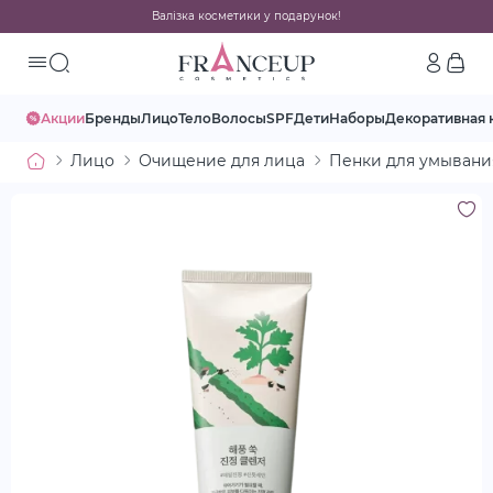
Валізка косметики у подарунок!
Акции
Бренды
Лицо
Тело
Волосы
SPF
Дети
Наборы
Декоративная 
Лицо
Очищение для лица
Пенки для умывани