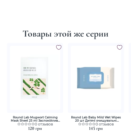
Товары этой же серии
Round Lab Mugwort Calming
Round Lab Baby Mild Wet Wipes
Mask Sheet 25 ml Заспокійлива
20 шт Дитячі очищувальні
маска з морським полином
0 отзывов
серветки
0 отзывов
120 грн
145 грн