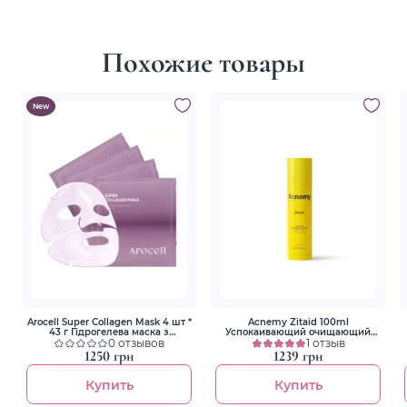
Похожие товары
New
Arocell Super Collagen Mask 4 шт *
Acnemy Zitaid 100ml
43 г Гідрогелева маска з
Успокаивающий очищающий
колагеном і пептидами для
0 отзывов
тоник
1 отзыв
ліфтингу та зволоження
1250 грн
1239 грн
Купить
Купить