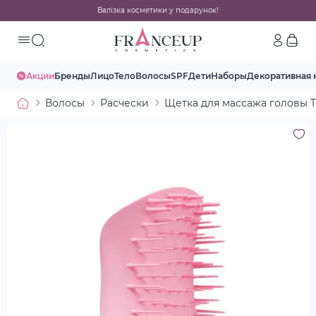
Валізка косметики у подарунок!
Акции
Бренды
Лицо
Тело
Волосы
SPF
Дети
Наборы
Декоративная 
Волосы
Расчески
Щетка для массажа головы Tan