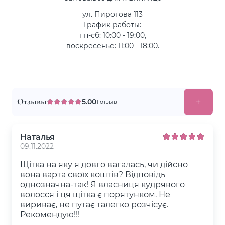
ул. Пирогова 113
График работы:
пн-сб: 10:00 - 19:00,
воскресенье: 11:00 - 18:00.
Отзывы
5.00
1 отзыв
Наталья
09.11.2022
Щітка на яку я довго вагалась, чи дійсно
вона варта своїх коштів? Відповідь
однозначна-так! Я власниця кудрявого
волосся і ця щітка є порятунком. Не
вириває, не путає талегко розчісує.
Рекомендую!!!