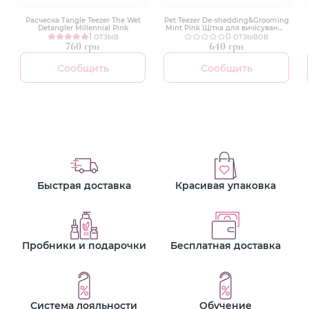
Расческа Tangle Teezer The Wet
Pet Teezer De-shedding&Grooming
Detangler Millennial Pink
Mint Pink Щітка для вичісування
1 отзыв
собаки
0 отзывов
760 грн
640 грн
Сообщить
Сообщить
Быстрая доставка
Красивая упаковка
Пробники и подарочки
Бесплатная доставка
Система лояльности
Обучение