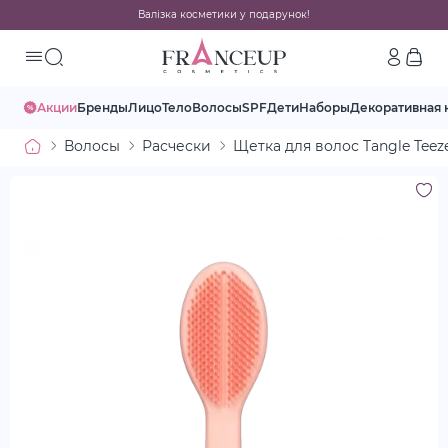
Валізка косметики у подарунок!
Акции
Бренды
Лицо
Тело
Волосы
SPF
Дети
Наборы
Декоративная 
Волосы
Расчески
Щетка для волос Tangle Teeze