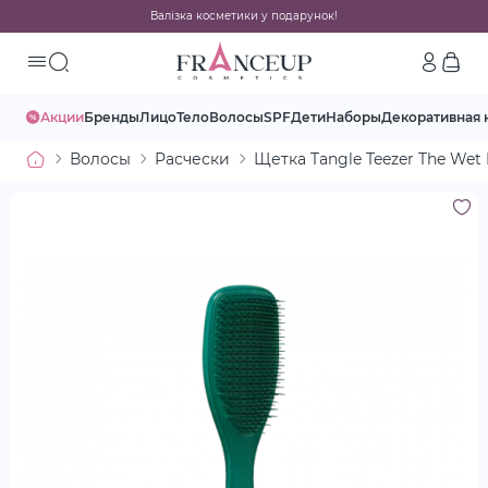
Валізка косметики у подарунок!
Акции
Бренды
Лицо
Тело
Волосы
SPF
Дети
Наборы
Декоративная 
Волосы
Расчески
Щетка Tangle Teezer The Wet 