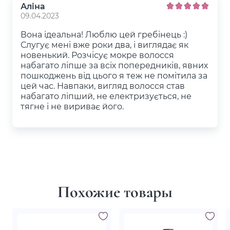
Аліна
09.04.2023
Вона ідеальна! Люблю цей гребінець :)
Слугує мені вже роки два, і виглядає як
новенький. Розчісує мокре волосся
набагато ліпше за всіх попередників, явних
пошкоджень від цього я теж не помітила за
цей час. Навпаки, вигляд волосся став
набагато ліпший, не електризується, не
тягне і не вириває його.
Похожие товары