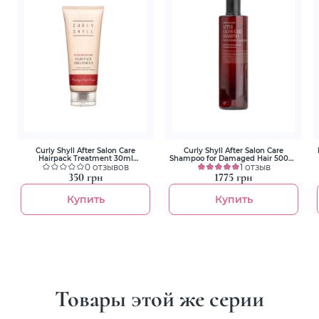
Curly Shyll After Salon Care
Curly Shyll After Salon Care
Hairpack Treatment 30ml
Shampoo for Damaged Hair 500ml
Відновлююча маска для
0 отзывов
Восстанавливающий шампунь
1 отзыв
пошкодженого волосся
для поврежденных волос
350 грн
1775 грн
Купить
Купить
Товары этой же серии