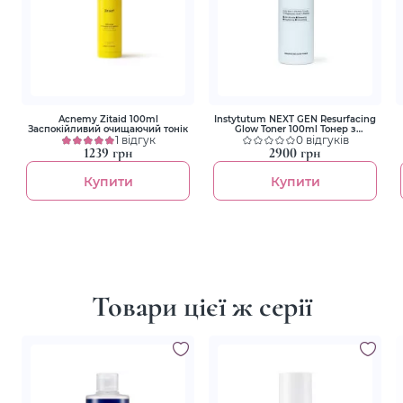
Acnemy Zitaid 100ml
Instytutum NEXT GEN Resurfacing
Заспокійливий очищаючий тонік
Glow Toner 100ml Тонер з
1 відгук
гліколевою кислотою
0 відгуків
1239 грн
2900 грн
Купити
Купити
Товари цієї ж серії