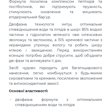
Формула посилена комплексом пептидів та
постбіотиків, які підтримують пружність,
стимулюють оновлення та зміцнюють
епідермальний бар'єр.
Двофазна технологія імітує оптимальне
співвідношення води та ліпідів в шкірі: 85% водної
частини з гідролатом зеленого чаю інтенсивно
зволожує та заспокоює, а 15% кремової частини з
керамідами утримує вологу та робить шкіру
м'якою і захищеною. Перед використанням
есенцію потрібно добре струсити, щоб об'єднати
дві фази та активувати її дію.
Засіб чудово підходить для багатошарового
нанесення, легко комбінується з будь-якими
сироватками та кремами, посилюючи зволоження
та антиоксидантний захист.
Основні властивості:
двофазна формула з оптимальним
співвідношенням води та ліпідів