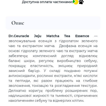
Доступна оплата частинами:
Опис
Dr.Ceuracle Jeju Matcha Tea Essence
—
зволожувальна есенція з гідролатом зеленого
чаю та екстрактом матча. Двофазна есенція на
основі гідролату зеленого чаю та екстракту матча
забезпечує комплексний догляд: відновлює
баланс шкіри, регулює виробництво себуму,
покращує еластичність, зміцнює природний
захисний бар'єр. У складі поєднано потужні
антиоксиданти, рослинні екстракти, м'які кислоти
та пептиди, які разом працюють на глибоке
зволоження, тонізацію та розгладження текстури.
Делікатно коригує проблему розширених пор,
надлишкової жирності та тьмяності, спричинених
накопиченням себуму та відмерлих клітин.