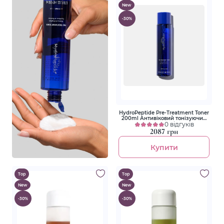
New
-30%
HydroPeptide Pre-Treatment Toner
200ml Антивіковий тонізуючий
лосьйон
0 відгуків
2087 грн
Купити
Top
Top
New
New
-30%
-30%