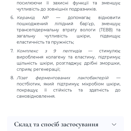
посилюючи її захисні функції та зменшує
чутливість до зовнішніх подразників.
Керамід NP
— допомагає відновити
пошкоджений ліпідний бар'єр, зменшує
трансепідермальну втрату вологи (ТЕВВ) та
загальну чутливість шкіри, підвищує
еластичність та пружність;
Комплекс з 9 пептидів
— стимулює
вироблення колагену та еластину, підтримує
щільність шкіри, розгладжує дрібні зморшки,
сприяє регенерації;
Лізат ферментованих лактобактерій
—
постбіотик, який підтримує мікробіом шкіри,
покращує її стійкість та здатність до
самовідновлення.
Склад та спосіб застосування