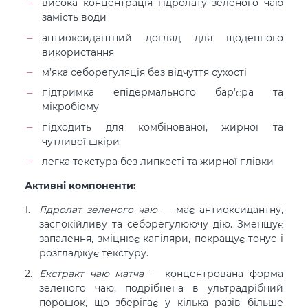
висока концентрація гідролату зеленого чаю
замість води
антиоксидантний догляд для щоденного
використання
м’яка себорегуляція без відчуття сухості
підтримка епідермального бар’єра та
мікробіому
підходить для комбінованої, жирної та
чутливої шкіри
легка текстура без липкості та жирної плівки
Активні компоненти:
Гідролат зеленого чаю
— має антиоксидантну,
заспокійливу та себорегулюючу дію. Зменшує
запалення, зміцнює капіляри, покращує тонус і
розгладжує текстуру.
Екстракт чаю матча
— концентрована форма
зеленого чаю, подрібнена в ультрадрібний
порошок, що зберігає у кілька разів більше