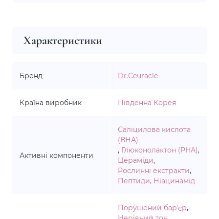
Характеристики
Бренд
Dr.Ceuracle
Країна виробник
Південна Корея
Саліцилова кислота
(ВНА)
,
Глюконолактон (PHA)
,
Активні компоненти
Цераміди
,
Рослинні екстракти
,
Пептиди
,
Ніацинамід
Порушений барʼєр
,
Нерівний тон
,