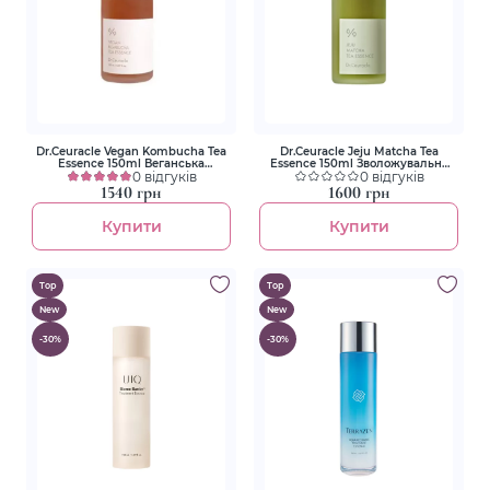
Dr.Ceuracle Vegan Kombucha Tea
Dr.Ceuracle Jeju Matcha Tea
Essence 150ml Веганська
Essence 150ml Зволожувальна
багатофункціональна кремова
0 відгуків
есенція з гідролатом зеленого
0 відгуків
есенсія
чаю та екстрактом матча
1540 грн
1600 грн
Купити
Купити
Top
Top
New
New
-30%
-30%