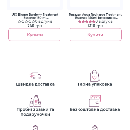
UIQ Biome Barrier™ Treatment
Terrazen Aqua Recharge Treatment
Essence 150 ml
Essence 150ml Інтенсивно
Мультифункціональна есенція
0 відгуків
зволожуюча есенція для обличчя
0 відгуків
з гіалуроновим комплексом
760 грн
1210 грн
Купити
Купити
Швидка доставка
Гарна упаковка
Пробні зразки та
Безкоштовна доставка
подаруночки