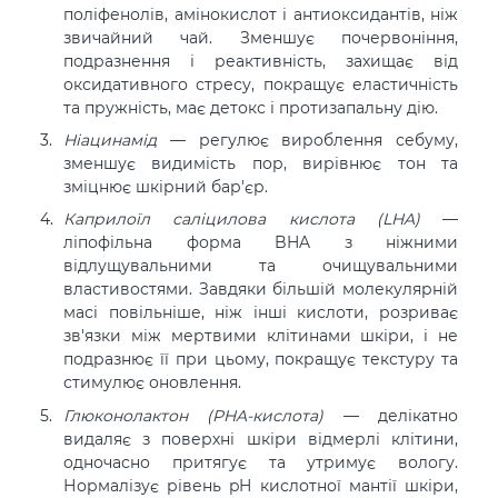
поліфенолів, амінокислот і антиоксидантів, ніж
звичайний чай. Зменшує почервоніння,
подразнення і реактивність, захищає від
оксидативного стресу, покращує еластичність
та пружність, має детокс і протизапальну дію.
Ніацинамід
— регулює вироблення себуму,
зменшує видимість пор, вирівнює тон та
зміцнює шкірний бар'єр.
Каприлоїл саліцилова кислота (LHA)
—
ліпофільна форма BHA з ніжними
відлущувальними та очищувальними
властивостями. Завдяки більшій молекулярній
масі повільніше, ніж інші кислоти, розриває
зв'язки між мертвими клітинами шкіри, і не
подразнює її при цьому, покращує текстуру та
стимулює оновлення.
Глюконолактон (PHA-кислота)
— делікатно
видаляє з поверхні шкіри відмерлі клітини,
одночасно притягує та утримує вологу.
Нормалізує рівень pH кислотної мантії шкіри,