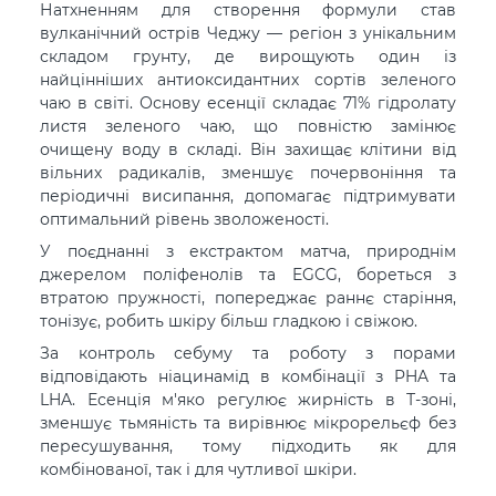
Натхненням для створення формули став
вулканічний острів Чеджу — регіон з унікальним
складом грунту, де вирощують один із
найцінніших антиоксидантних сортів зеленого
чаю в світі. Основу есенції складає 71% гідролату
листя зеленого чаю, що повністю замінює
очищену воду в складі. Він захищає клітини від
вільних радикалів, зменшує почервоніння та
періодичні висипання, допомагає підтримувати
оптимальний рівень зволоженості.
У поєднанні з екстрактом матча, природнім
джерелом поліфенолів та EGCG, бореться з
втратою пружності, попереджає раннє старіння,
тонізує, робить шкіру більш гладкою і свіжою.
За контроль себуму та роботу з порами
відповідають ніацинамід в комбінації з PHA та
LHA. Есенція м'яко регулює жирність в Т-зоні,
зменшує тьмяність та вирівнює мікрорельєф без
пересушування, тому підходить як для
комбінованої, так і для чутливої шкіри.