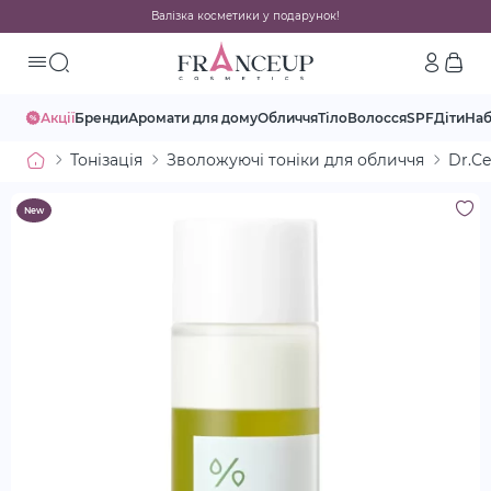
Валізка косметики у подарунок!
Акції
Бренди
Аромати для дому
Обличчя
Тіло
Волосся
SPF
Діти
На
Тонізація
Зволожуючі тоніки для обличчя
Dr.Ce
New