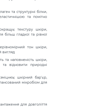
аген та структурні білки,
еластичнішою та помітно
кращує текстуру шкіри,
я більш гладкої та рівної
ерівномірний тон шкіри,
й вигляд
ть та наповненість шкіри,
і та відновити природні
зміцнює шкірний бар'єр,
алансований мікробіом для
антаження для довголіття