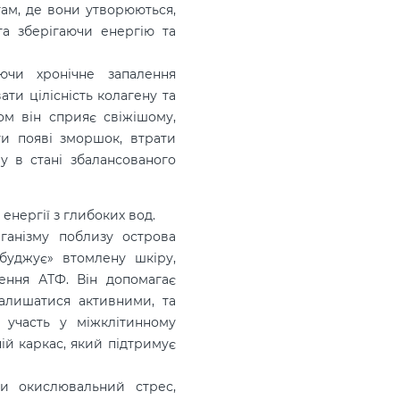
там, де вони утворюються,
та зберігаючи енергію та
ючи хронічне запалення
ати цілісність колагену та
ом він сприяє свіжішому,
ти появі зморшок, втрати
ру в стані збалансованого
енергії з глибоких вод.
рганізму поблизу острова
буджує» втомлену шкіру,
ення АТФ. Він допомагає
залишатися активними, та
ь участь у міжклітинному
ній каркас, який підтримує
и окислювальний стрес,