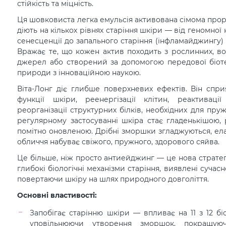
стійкість та міцність.
Ця шовковиста легка емульсія активована сімома прор
діють на кількох рівнях старіння шкіри — від геномної 
сенесценції до запального старіння (інфламайджингу) 
Вражає те, що кожен актив походить з рослинних, в
джерел або створений за допомогою передової біоте
природи з інноваційною наукою.
Віта-Лонг діє глибше поверхневих ефектів. Він спри
функції шкіри, реенергізації клітин, реактиваці
реорганізації структурних білків, необхідних для пру
регулярному застосуванні шкіра стає гладенькішою, 
помітно оновленою. Дрібні зморшки згладжуються, ела
обличчя набуває свіжого, пружного, здорового сяйва.
Це більше, ніж просто антиейджинг — це нова стратегі
глибокі біологічні механізми старіння, виявлені суча
повертаючи шкіру на шлях природного довголіття.
Основні властивості:
Запобігає старінню шкіри — впливає на 11 з 12 біо
уповільнюючи утворення зморшок, покращую