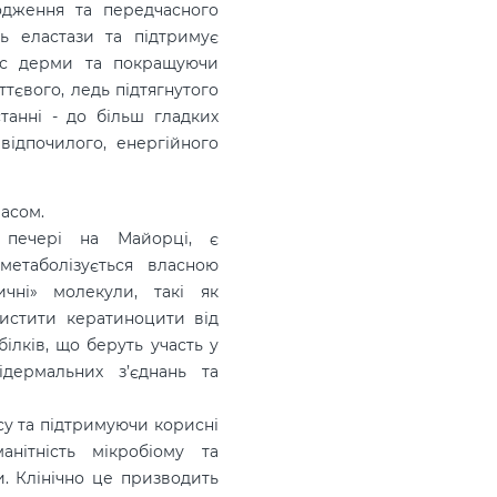
одження та передчасного
ть еластази та підтримує
икс дерми та покращуючи
ттєвого, ледь підтягнутого
танні - до більш гладких
відпочилого, енергійного
часом.
 печері на Майорці, є
метаболізується власною
ичні» молекули, такі як
хистити кератиноцити від
ілків, що беруть участь у
підермальних з’єднань та
су та підтримуючи корисні
нітність мікробіому та
и. Клінічно це призводить