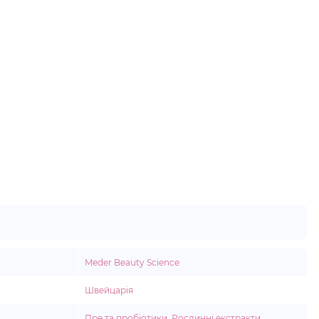
Meder Beauty Science
Швейцарія
Пре та пробіотики
,
Рослинні екстракти
,