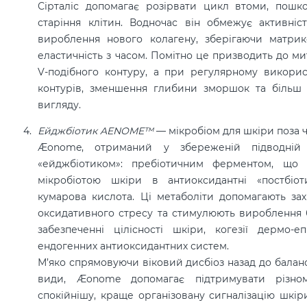
Сірталіс допомагає розірвати цикл втоми, пошк
старіння клітин. Водночас він обмежує активніс
вироблення нового колагену, зберігаючи матр
еластичність з часом. Помітно це призводить до ми
V-подібного контуру, а при регулярному викорис
контурів, зменшення глибини зморшок та більш 
вигляду.
Ейджбіотик AENOME™
— м
ікробіом для шкіри поза 
Æonome, отриманий у збереженій підводній
«ейджбіотиком»: пребіотичним ферментом, що 
мікробіотою шкіри в антиоксидантні «постбіот
кумарова кислота. Ці метаболіти допомагають за
оксидативного стресу та стимулюють вироблення б
забезпеченні цілісності шкіри, когезії дермо-е
ендогенних антиоксидантних систем.
М’яко спрямовуючи віковий дисбіоз назад до балан
види, Æonome допомагає підтримувати різнома
спокійнішу, краще організовану сигналізацію шкір