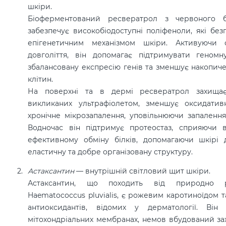
шкіри.
Біоферментований ресвератрол з червоного б
забезпечує високобіодоступні поліфеноли, які бе
епігенетичним механізмом шкіри. Активуючи 
довголіття, він допомагає підтримувати геномну
збалансовану експресію генів та зменшує накопиче
клітин.
На поверхні та в дермі ресвератрол захища
викликаних ультрафіолетом, зменшує оксидати
хронічне мікрозапалення, уповільнюючи запалення
Водночас він підтримує протеостаз, сприяючи в
ефективному обміну білків, допомагаючи шкірі 
еластичну та добре організовану структуру.
Астаксантин
— в
нутрішній світловий щит шкіри.
Астаксантин, що походить від природно р
Haematococcus pluvialis, є рожевим каротиноїдом 
антиоксидантів, відомих у дерматології. Він
мітохондріальних мембранах, немов вбудований з