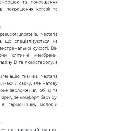
 зморшок та покращення
ші покращення когезії та
и.
eudotruncatella, Nectaria
н, що спеціалізуються на
кстремальної сухості. Він
ючи клітинні мембрани,
таміну D та люмістеролу, а
генацію тканин, Nectaria
, маючи свіжу, але матову
оке зволоження, об'єм та
іри", де комфорт бар'єру,
 в гармонійній, молодій
к.
e — це циклічний пептид