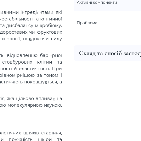
Активні компоненти
ивними інгредієнтами, які
нестабільності та клітинної
Проблема
та дисбалансу мікробіому.
одоростевих чи фруктових
хнології, поєднуючи силу
Склад та спосіб засто
яє відновленню бар'єрної
ї стовбурових клітин та
жності й еластичності. При
рівномірнішою за тоном і
стичність покращується, а
я, яка цільово впливає на
сною молекулярною наукою,
логічних шляхів старіння,
чи пружність шкіри та