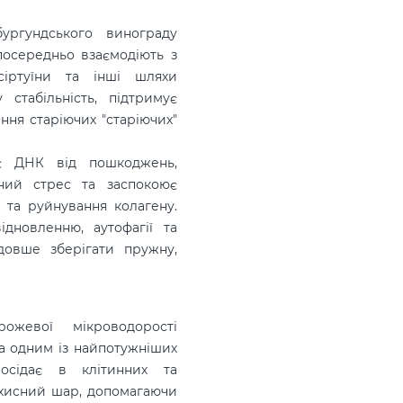
ургундського винограду
зпосередньо взаємодіють з
сіртуїни та інші шляхи
 стабільність, підтримує
ння старіючих "старіючих"
є ДНК від пошкоджень,
вний стрес та заспокоює
 та руйнування колагену.
ідновленню, аутофагії та
довше зберігати пружну,
ожевої мікроводорості
та одним із найпотужніших
 осідає в клітинних та
ахисний шар, допомагаючи