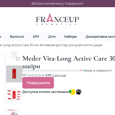
Валізка косметики у подарунок!
о
Волосся
SPF
Діти
Набори
Декоративна кос
a-Long Active Care 30 мл Активний догляд для довголіття шкіри
Meder Vita-Long Active Care 3
шкіри
Антивікові сироватки для обличчя
Немає в наявності
арт.
0.00
0 відгуків
Повідомити
Доступна оплата частинами: