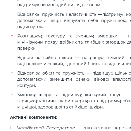
підтримуючи молодий вигляд з часом.
Відновлює пружність і еластичність —підтримує кол
допомагаючи шкірі відчувати себе пружнішою, 
підтягнутою.
Розгладжує текстуру та зменшує зморшки — по
мінімізуючи появу дрібних та глибших зморшок дл
поверхні.
Відновлює сяйво шкіри — покращує тьмяний, н
відновлюючи свіжий, здоровий блиск та відпочили
Відновлює об’єм та пружність — підвищує щільніс
допомагаючи зменшити ознаки вікової впалост
контури.
Зміцнює шкіру та підвищує життєвий тонус — 
заряджає клітини шкіри енергією та підтримує зб
міцнішої, здоровішої та стійкішої шкіри.
Активні компоненти:
Метабіотик® Ресвератрол
— е
пігенетичне перезав