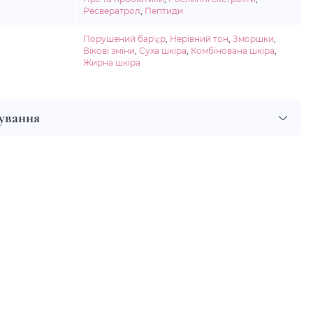
Ресвератрол
,
Пептиди
Порушений барʼєр
,
Нерівний тон
,
Зморшки
,
Вікові зміни
,
Суха шкіра
,
Комбінована шкіра
,
Жирна шкіра
сування