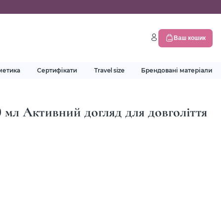
Ваш кошик
метика
Сертифікати
Travel size
Брендовані матеріали
0 мл Активний догляд для довголіття