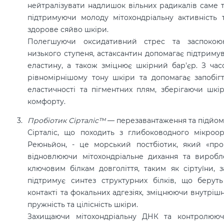
нейтралізувати надлишок вільних радикалів саме 
підтримуючи молоду мітохондріальну активність 
здорове сяйво шкіри.
Полегшуючи оксидативний стрес та заспокою
низького ступеня, астаксантин допомагає підтримув
еластину, а також зміцнює шкірний бар'єр. З час
рівномірнішому тону шкіри та допомагає запобіг
еластичності та пігментних плям, зберігаючи шкі
комфорту.
Пробіотик Сірталіс™
—
перезавантаження та підйом 
Сірталіс, що походить з глибоководного мікроо
Реюньйон, - це морський постбіотик, який «про
відновлюючи мітохондріальне дихання та виробл
ключовим білкам довголіття, таким як сіртуїни, 
підтримує синтез структурних білків, що берут
контакті та фокальних адгезіях, зміцнюючи внутріш
пружність та цілісність шкіри.
Захищаючи мітохондріальну ДНК та контролююч