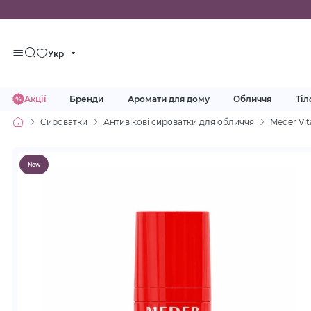
Укр
Акції
Бренди
Аромати для дому
Обличчя
Тіл
Сироватки
Антивікові сироватки для обличчя
Meder Vit
New