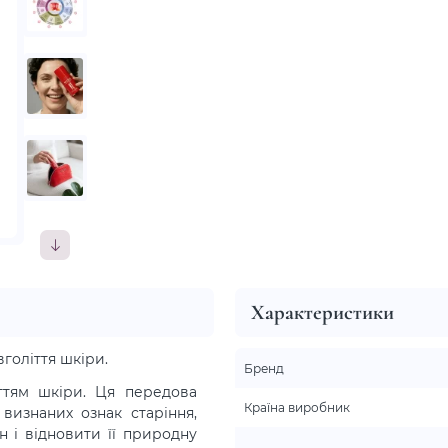
Характеристики
голіття шкіри.
Бренд
іттям шкіри. Ця передова
Країна виробник
визнаних ознак старіння,
н і відновити її природну