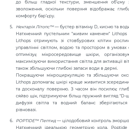
до більш гладкої текстури, зменшення об’єму
зволоження, оскільки поверхня відображає глиб
комфорту бар’єру.
Нектарія Літопс™
—
бустер вітаміну D, кисню та вод
Натхненний пустельним "живим каменем" Lithops ps
Lithops отримують зі стовбурових клітин росли
управлінні світлом, водою та простором в умовах е
оптимізує мікросередовище шкіри, організову
максимізуючи використання світла для активації ві
також збільшуючи глибокі запаси води в дермі.
Покращуючи мікроциркуляцію та збільшуючи окси
Lithops допомагає шкірі краще живитися зсередини
та досконалу поверхню. З часом він посилює глиб
сяйво щік, підтримуючи більш пружний вигляд "D-шк
дифузія світла та водний баланс зберігаються
рівновазі.
POPTIDE™ Пептид
—
цілодобовий контроль зморшо
Натхненний ідеальною геометрією кола, Poptid