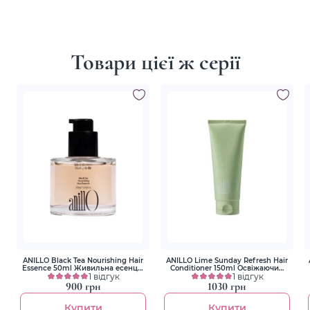
Товари цієї ж серії
ANILLO Black Tea Nourishing Hair
ANILLO Lime Sunday Refresh Hair
Essence 50ml Живильна есенція
Conditioner 150ml Освіжаючий
для волосся
1 відгук
кондиціонер для волосся
1 відгук
900 грн
1030 грн
Купити
Купити