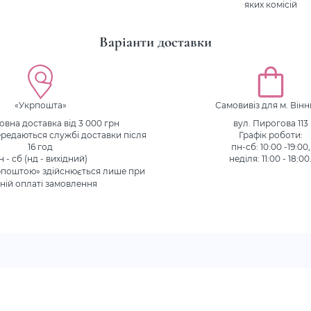
яких комісій
Варіанти доставки
«Укрпошта»
Самовивіз для м. Він
вна доставка від 3 000 грн
вул. Пирогова 113
редаються службі доставки після
Графік роботи:
16 год
пн-сб: 10:00 -19:00,
н - сб (нд - вихідний)
неділя: 11:00 - 18:00
рпоштою» здійснюється лише при
ній оплаті замовлення