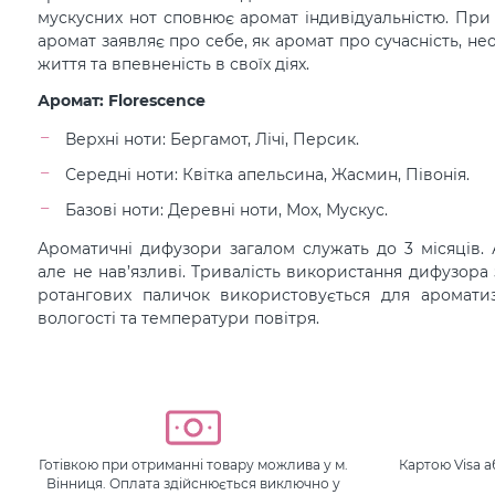
мускусних нот сповнює аромат індивідуальністю. При с
аромат заявляє про себе, як аромат про сучасність, не
життя та впевненість в своїх діях.
Аромат: Florescence
Верхні ноти: Бергамот, Лічі, Персик.
Середні ноти: Квітка апельсина, Жасмин, Півонія.
Базові ноти: Деревні ноти, Мох, Мускус.
Ароматичні дифузори загалом служать до 3 місяців. 
але не нав’язливі. Тривалість використання дифузора 
ротангових паличок використовується для ароматиза
вологості та температури повітря.
Готівкою при отриманні товару можлива у м.
Картою Visa 
Вінниця. Оплата здійснюється виключно у