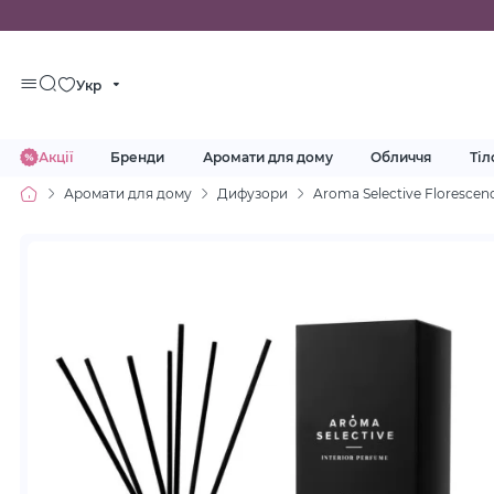
Укр
Акції
Бренди
Аромати для дому
Обличчя
Тіл
Аромати для дому
Дифузори
Aroma Selective Floresce