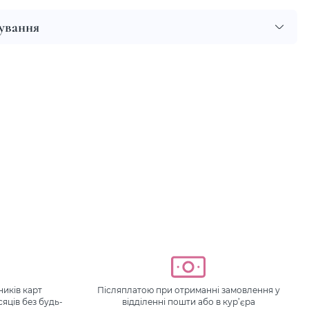
сування
иків карт
Післяплатою при отриманні замовлення у
сяців без будь-
відділенні пошти або в кур’єра