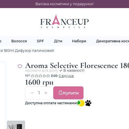
Валізка косметики у подарунок!
о
Волосся
SPF
Діти
Набори
Декоративна кос
nce 180ml Дифузор паличковий
Aroma Selective Florescence 
Аромати для дому
В наявності
арт.
0.00
0 відгуків
1600 грн
Купити
Доступна оплата частинами: