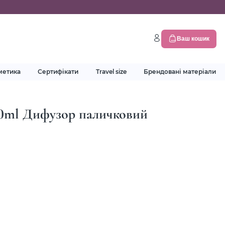
Ваш кошик
метика
Сертифікати
Travel size
Брендовані матеріали
180ml Дифузор паличковий