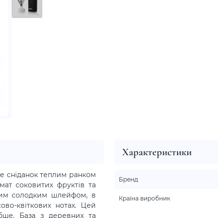
Характеристики
е сніданок теплим ранком
Бренд
мат соковитих фруктів та
жним солодким шлейфом, в
Країна виробник
ово-квіткових нотах. Цей
бше. База з деревних та