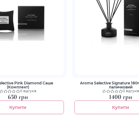
ective Pink Diamond Саше
Aroma Selective Signature 18
(Комплект)
паличковий
0 відгуків
0 відгуків
650 грн
1400 грн
Купити
Купити