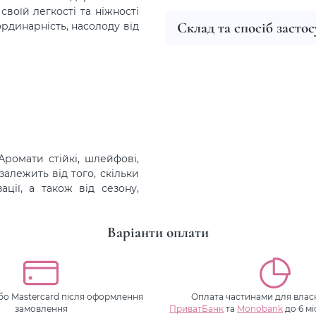
воїй легкості та ніжності
Склад та спосіб засто
ординарність, насолоду від
Аромати стійкі, шлейфові,
залежить від того, скільки
ції, а також від сезону,
Варіанти оплати
або Mastercard після оформлення
Оплата частинами для власн
замовлення
ПриватБанк
та
Monobank
до 6 мі