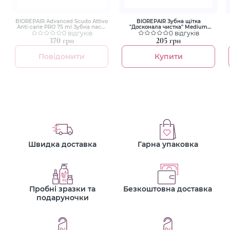
BIOREPAIR Advanced Scudo Attivo
BIOREPAIR Зубна щітка
Anti-carie PRO 75 ml Зубна паста
"Досконала чистка" Medium
"Досконалий захист"
0 відгуків
Soft,Junior 6-12 років
0 відгуків
370 грн
205 грн
Повідомити
Купити
Швидка доставка
Гарна упаковка
Пробні зразки та
Безкоштовна доставка
подаруночки