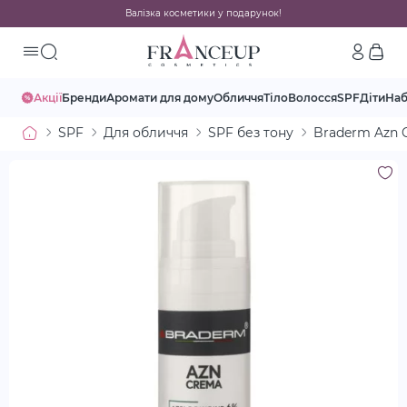
Валізка косметики у подарунок!
Акції
Бренди
Аромати для дому
Обличчя
Тіло
Волосся
SPF
Діти
На
SPF
Для обличчя
SPF без тону
Braderm Azn 