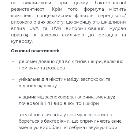
не викликаючи при цьому бактеріальної
резистентності. Крім того, формула містить
комплекс сонцезахисних фільтрів середнього/
високого рівня захисту, що зменшують шкідливий
вплив UVA та UVB випромінювання. Чудово
працює зі шкірою схильною до розацеа та
куперозу.
Основні властивості:
рекомендовано для всіх типів шкіри, включно
при акне та розацеа
унікальна дія нікотинаміду, заспокоює та
відновлює шкіру
ніацинамід заспокоює запалення, зменшує
почервоніння і вирівнює тон шкіри
азелаїнова кислота у формулі ефективно
бореться з бактеріями, що спричиняють акне,
зменшує вироблення себума і звужує пори