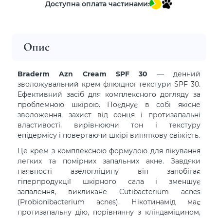
Доступна оплата частинами:
Опис
Braderm Azn Cream SPF 30
— денний
зволожувальний крем флюїдної текстури SPF 30.
Ефективний засіб для комплексного догляду за
проблемною шкірою. Поєднує в собі якісне
зволоження, захист від сонця і протизапальні
властивості, вирівнюючи тон і текстуру
епідермісу і повертаючи шкірі виняткову свіжість.
Це крем з комплексною формулою для лікування
легких та помірних запальних акне. Завдяки
наявності азелогліцину він запобігає
гіперпродукції шкірного сала і зменшує
запалення, викликане Cutibacterium acnes
(Probionibacterium acnes). Нікотинамід має
протизапальну дію, порівнянну з кліндаміцином,