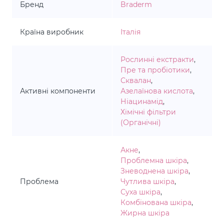
Бренд
Braderm
Країна виробник
Італія
Рослинні екстракти
,
Пре та пробіотики
,
Сквалан
,
Активні компоненти
Азелаїнова кислота
,
Ніацинамід
,
Хімічні фільтри
(Органічні)
Акне
,
Проблемна шкіра
,
Зневоднена шкіра
,
Проблема
Чутлива шкіра
,
Суха шкіра
,
Комбінована шкіра
,
Жирна шкіра