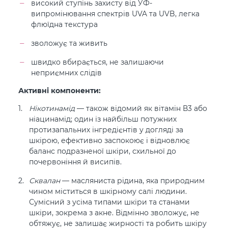
високий ступінь захисту від УФ-
випромінювання спектрів UVA та UVB, легка
флюїдна текстура
зволожує та живить
швидко вбирається, не залишаючи
неприємних слідів
Активні компоненти:
Нікотинамід
— також відомий як вітамін В3 або
ніацинамід; один із найбільш потужних
протизапальних інгредієнтів у догляді за
шкірою, ефективно заспокоює і відновлює
баланс подразненої шкіри, схильної до
почервоніння й висипів.
Сквалан
— масляниста рідина, яка природним
чином міститься в шкірному салі людини.
Сумісний з усіма типами шкіри та станами
шкіри, зокрема з акне. Відмінно зволожує, не
обтяжує, не залишає жирності та робить шкіру