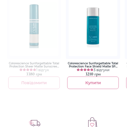
Colorescience Sunforgettable Total
Colorescience Sunforgettable Total
Protection Sheer Matte Sunscreen
Protection Face Shield Matte SPF
SPF 30 4.3 g Сонцезахисна
1 відгук
50 55 ml Сонцезахисний крем
3 відгуки
матуюча пудра з пензлем
для обличчя з матуючим
3380 грн
3210 грн
ефектом
Повідомити
Купити