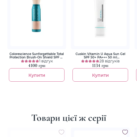
Colorescience Sunforgettable Total
Cuskin Vitamin U Aqua Sun Gel
Protection Brush-On Shield SPF 50
SPF 50+ PA+++ 50 ml
Medium / Напівнасичений 6 g
1 відгук
Сонцезахисний гель
28 відгуків
Сонцезахисна пудра з пензлем
4100 грн
1134 грн
Купити
Купити
Товари цієї ж серії