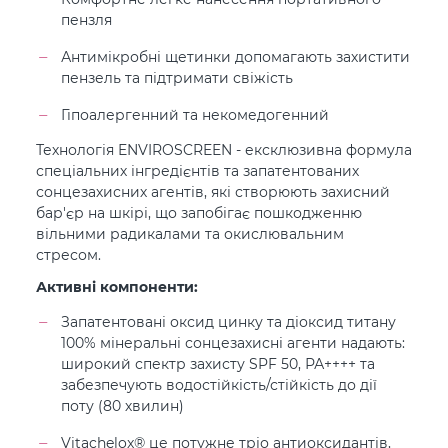
пензля
Антимікробні щетинки допомагають захистити
пензель та підтримати свіжість
Гіпоалергенний та некомедогенний
Технологія ENVIROSCREEN - ексклюзивна формула
спеціальних інгредієнтів та запатентованих
сонцезахисних агентів, які створюють захисний
бар'єр на шкірі, що запобігає пошкодженню
вільними радикалами та окислювальним
стресом.
Активні компоненти:
Запатентовані оксид цинку та діоксид титану
100% мінеральні сонцезахисні агенти надають:
широкий спектр захисту SPF 50, РА++++ та
забезпечують водостійкість/стійкість до дії
поту (80 хвилин)
Vitachelox® це потужне тріо антиоксидантів,