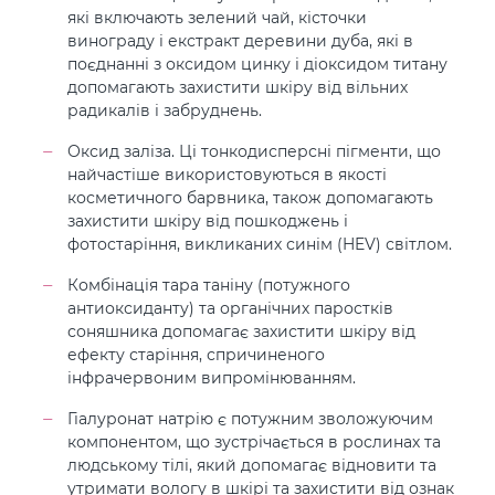
які включають зелений чай, кісточки
винограду і екстракт деревини дуба, які в
поєднанні з оксидом цинку і діоксидом титану
допомагають захистити шкіру від вільних
радикалів і забруднень.
Оксид заліза. Ці тонкодисперсні пігменти, що
найчастіше використовуються в якості
косметичного барвника, також допомагають
захистити шкіру від пошкоджень і
фотостаріння, викликаних синім (HEV) світлом.
Комбінація тара таніну (потужного
антиоксиданту) та органічних паростків
соняшника допомагає захистити шкіру від
ефекту старіння, спричиненого
інфрачервоним випромінюванням.
Гіалуронат натрію є потужним зволожуючим
компонентом, що зустрічається в рослинах та
людському тілі, який допомагає відновити та
утримати вологу в шкірі та захистити від ознак