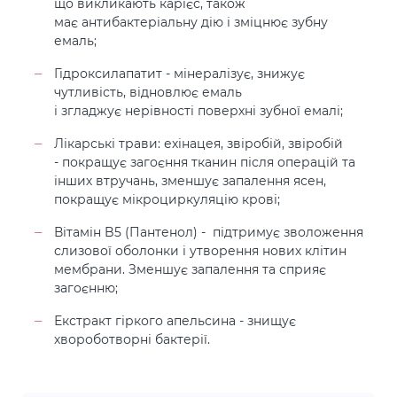
що викликають карієс, також
має антибактеріальну дію і зміцнює зубну
емаль;
Гідроксилапатит - мінералізує, знижує
чутливість, відновлює емаль
і згладжує нерівності поверхні зубної емалі;
Лікарські трави: ехінацея, звіробій, звіробій
- покращує загоєння тканин після операцій та
інших втручань, зменшує запалення ясен,
покращує мікроциркуляцію крові;
Вітамін B5 (Пантенол) - підтримує зволоження
слизової оболонки і утворення нових клітин
мембрани. Зменшує запалення та сприяє
загоєнню;
Екстракт гіркого апельсина - знищує
хвороботворні бактерії.