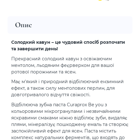
Опис
Солодкий кавун – це чудовий спосіб розпочати
та завершити день!
Прекрасний солодкий кавун з освіжаючим
ментолом, льодяним феєрверком для вашої
ротової порожнини та ясен.
Має м'який і природний відбілюючий ензимний
ефект, а також силу ментолових перлин, для
довготривалого відчуття свіжості.
Відбілююча зубна паста Curaprox Be you з
кольоровими мікрогранулами і незвичайними
яскравими смаками ніжно відбілює зуби, видаляє
плями, мінералізує пошкоджену емаль та створює
заспокійливий ефект для ясен. Паста містить
комплекс натуральних ферментів, що входять до