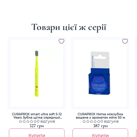
Товари цієї ж серії
CURAPROX smart ultra soft 5-12
CURAPROX Нитка міжзубна
Years Зубна щітка середньої
вощена з ароматом м`яти 50 м
жорткості для дітей (жовта)
0 відгуків
0 відгуків
327 грн
387 грн
Купити
Купити