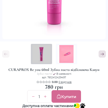
CURAPROX Be you 60ml Зубна паста відбілююча Кавун
Зубні пасти
В наявності
арт. 7612412429497
0.00
0 відгуків
780 грн
Купити
Доступна оплата частинами: