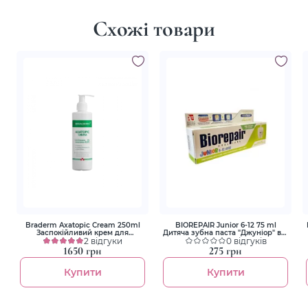
Схожі товари
Braderm Axatopic Cream 250ml
BIOREPAIR Junior 6-12 75 ml
Заспокійливий крем для
Дитяча зубна паста "Джуніор" від
атопічної шкіри
2 відгуки
6 до 12 років
0 відгуків
1650 грн
275 грн
Купити
Купити