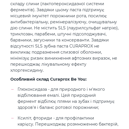
складу слини (лактопероксидазної системи
ферментів). Завдяки цьому паста підтримує
місцевий імунітет порожнини рота, посилює
антибактеріальну, ремінералізуючу, очищувальну
дію слини. Не містить SLS (лаурилсульфат натрію),
триклозан, парабени, штучні підсолоджувачі,
барвники, загусники та консерванти. Завдяки
відсутності SLS зубна паста CURAPROX не
викликає подразнення слизової оболонки,
мінімізує ризик виникнення афтозних виразок, не
перешкоджає лікувальному ефекту
хлоргексидину.
Особливий склад Curaprox Be You:
Глюкоксидаза - для природного і м'якого
відбілювання емалі. Цей природний
фермент відбілює плями на зубах і підтримує
здоров'я і баланс ротової порожнини;
Ксиліт, фториди - для профілактики
карієсу. Перешкоджає розмноженню бактерій,