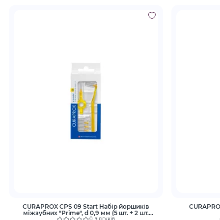
CURAPROX CPS 09 Start Набір йоршиків
CURAPROX 
міжзубних "Prime", d 0,9 мм (5 шт. + 2 шт.
тримача)
0 відгуків