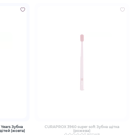
 Years Зубна
CURAPROX 3960 super soft Зубна щітка
дітей (жовта)
(рожева)
0 відгуків