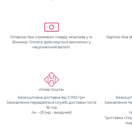
Готівкою при отриманні товару можлива у м.
Картою Visa 
Вінниця. Оплата здійснюється виключно у
національній валюті.
«Нова пошта»
Безкоштовна доставка від 3 000 грн
Безкошто
Замовлення передаються службі доставки після
Замовлення пе
16 год
пн - сб (нд - вихідний)
п
*доставка «Ук
пов