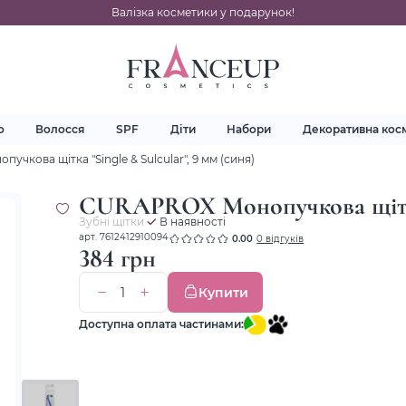
Валізка косметики у подарунок!
о
Волосся
SPF
Діти
Набори
Декоративна кос
чкова щітка "Single & Sulcular", 9 мм (синя)
CURAPROX Монопучкова щітка "
Зубні щітки
В наявності
арт. 7612412910094
0.00
0 відгуків
384 грн
Купити
Доступна оплата частинами: