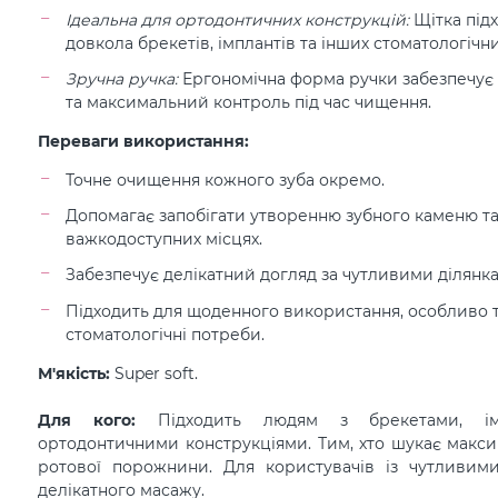
Ідеальна для ортодонтичних конструкцій:
Щітка під
довкола брекетів, імплантів та інших стоматологічн
Зручна ручка:
Ергономічна форма ручки забезпечує
та максимальний контроль під час чищення.
Переваги використання:
Точне очищення кожного зуба окремо.
Допомагає запобігати утворенню зубного каменю та
важкодоступних місцях.
Забезпечує делікатний догляд за чутливими ділянк
Підходить для щоденного використання, особливо ти
стоматологічні потреби.
М'якість:
Super soft.
Для кого:
Підходить людям з брекетами, і
ортодонтичними конструкціями. Тим, хто шукає макс
ротової порожнини. Для користувачів із чутливими
делікатного масажу.