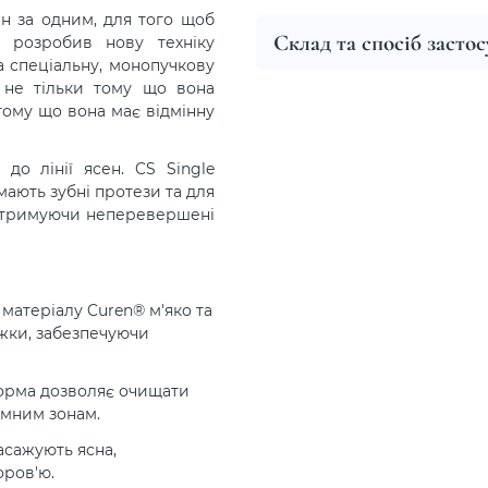
н за одним, для того щоб
Склад та спосіб засто
 розробив нову техніку
а спеціальну, монопучкову
це не тільки тому що вона
тому що вона має відмінну
до лінії ясен. CS Single
мають зубні протези та для
 отримуючи неперевершені
 матеріалу Curen® м'яко та
жки, забезпечуючи
рма дозволяє очищати
емним зонам.
сажують ясна,
оров'ю.