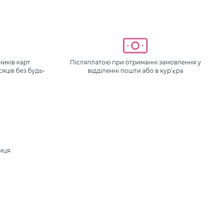
иків карт
Післяплатою при отриманні замовлення у
сяців без будь-
відділенні пошти або в кур’єра
ниця
.