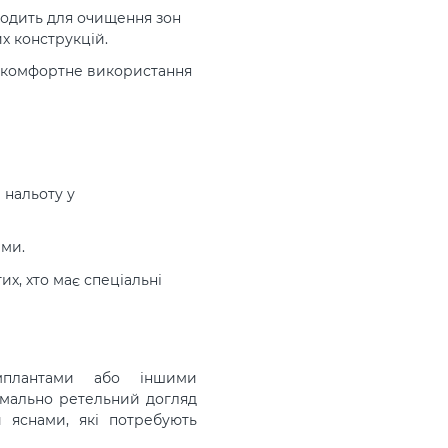
ходить для очищення зон
их конструкцій.
 комфортне використання
 нальоту у
ами.
х, хто має спеціальні
мплантами або іншими
имально ретельний догляд
 яснами, які потребують