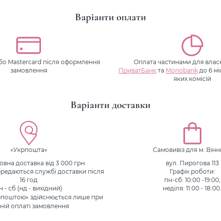
Варіанти оплати
або Mastercard після оформлення
Оплата частинами для власн
замовлення
ПриватБанк
та
Monobank
до 6 мі
яких комісій
Варіанти доставки
«Укрпошта»
Самовивіз для м. Він
вна доставка від 3 000 грн
вул. Пирогова 113
редаються службі доставки після
Графік роботи:
16 год
пн-сб: 10:00 -19:00,
н - сб (нд - вихідний)
неділя: 11:00 - 18:00
рпоштою» здійснюється лише при
ній оплаті замовлення