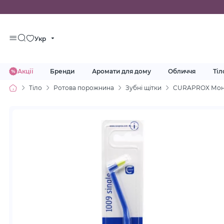
Укр
Акції
Бренди
Аромати для дому
Обличчя
Тіл
Тіло
Ротова порожнина
Зубні щітки
CURAPROX Монопу