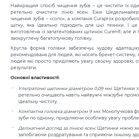
Найкращий спосіб чищення зубів – це чистити їх оди
ретельно очистити лінію ясен. Ежи Шедельмайер
чищення зубів – «соло», а компанія Curaprox розробил
щітку, яка ідеально підходить для цієї техніки. І 
виготовлена із запатентованих щітинок Curen®, але й 
заокруглену багатопучкову голівку.
Кругла форма голівки забезпечує чудову адаптацію 
рекомендована для людей, які носять брекет-систему, 
людей які просто приділяють увагу своєму здоров`ю,
результати.
Основні властивості:
Ультратонкі щетинки діаметром 0,09 мм
: Щетинки з
ретельно очищають навіть найвужчі міжзубні промі
ідеальну чистоту.
Компактна головка діаметром 9 мм:
Монопучкова фо
зуби по одному, приділяючи особливу увагу пробл
Делікатний догляд за лінією ясен:
Щетинки ніжно ма
запобігаючи роздратування та сприяючи їхньому зд