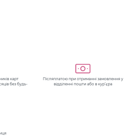
иків карт
Післяплатою при отриманні замовлення у
сяців без будь-
відділенні пошти або в кур’єра
ниця