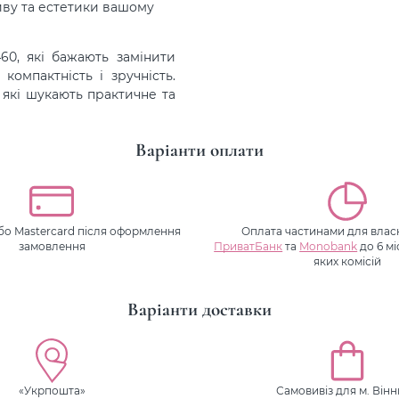
иву та естетики вашому
60, які бажають замінити
компактність і зручність.
 які шукають практичне та
Варіанти оплати
або Mastercard після оформлення
Оплата частинами для власн
замовлення
ПриватБанк
та
Monobank
до 6 мі
яких комісій
Варіанти доставки
«Укрпошта»
Самовивіз для м. Він