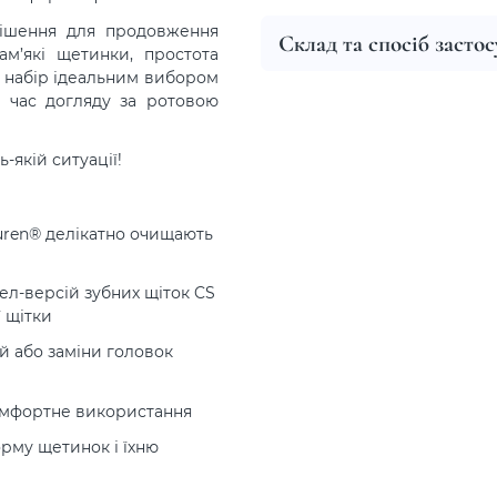
рішення для продовження
Склад та спосіб засто
ам’які щетинки, простота
 набір ідеальним вибором
д час догляду за ротовою
ь-якій ситуації!
uren® делікатно очищають
ел-версій зубних щіток CS
 щітки
й або заміни головок
комфортне використання
орму щетинок і їхню