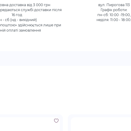
вна доставка від 3 000 грн
вул. Пирогова 113
редаються службі доставки після
Графік роботи:
16 год
пн-сб: 10:00 -19:00,
н - сб (нд - вихідний)
неділя: 11:00 - 18:00
рпоштою» здійснюється лише при
ній оплаті замовлення