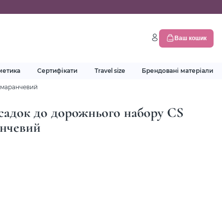
Ваш кошик
метика
Сертифікати
Travel size
Брендовані матеріали
помаранчевий
адок до дорожнього набору CS
ранчевий