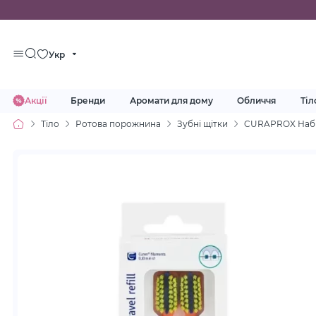
Укр
Акції
Бренди
Аромати для дому
Обличчя
Тіл
Тіло
Ротова порожнина
Зубні щітки
CURAPROX Набір 