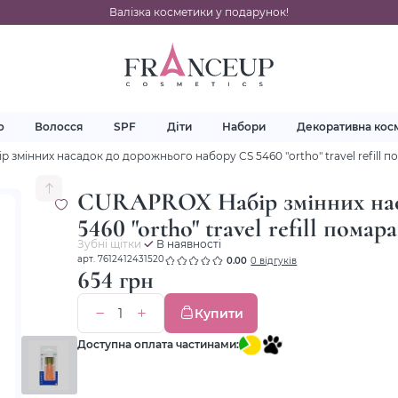
Валізка косметики у подарунок!
о
Волосся
SPF
Діти
Набори
Декоративна кос
змінних насадок до дорожнього набору CS 5460 "ortho" travel refill 
CURAPROX Набір змінних нас
5460 "ortho" travel refill пома
Зубні щітки
В наявності
арт. 7612412431520
0.00
0 відгуків
654 грн
Купити
Доступна оплата частинами: