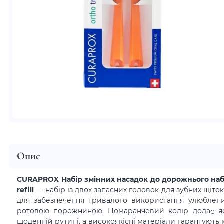
Опис
CURAPROX Набір змінних насадок до дорожнього набор
refill
— набір із двох запасних головок для зубних щіток
для забезпечення тривалого використання улюблени
ротовою порожниною. Помаранчевий колір додає яс
щоденній рутині, а високоякісні матеріали гарантують 