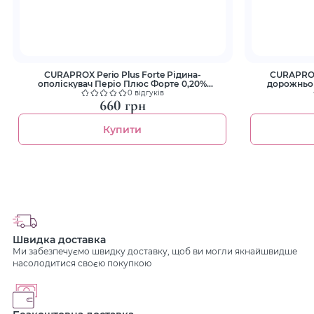
CURAPROX Perio Plus Forte Рідина-
CURAPROX
ополіскувач Періо Плюс Форте 0,20%
дорожнього
хлоргексидина 200мл
0 відгуків
660 грн
Купити
Швидка доставка
Ми забезпечуємо швидку доставку, щоб ви могли якнайшвидше
насолодитися своєю покупкою