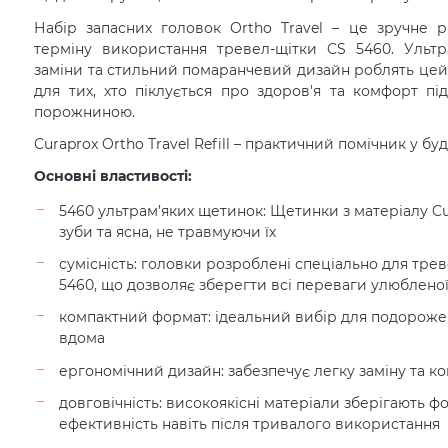
Набір запасних головок Ortho Travel – це зручне 
терміну використання тревел-щітки CS 5460. Ультр
заміни та стильний помаранчевий дизайн роблять цей
для тих, хто піклується про здоров'я та комфорт пі
порожниною.
Curaprox Ortho Travel Refill – практичний помічник у буд
Основні властивості:
5460 ультрам’яких щетинок: Щетинки з матеріалу C
зуби та ясна, не травмуючи їх
сумісність: головки розроблені спеціально для трев
5460, що дозволяє зберегти всі переваги улюбленої
компактний формат: ідеальний вибір для подороже
вдома
ергономічний дизайн: забезпечує легку заміну та 
довговічність: високоякісні матеріали зберігають ф
ефективність навіть після тривалого використання