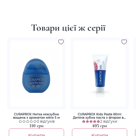
Товари цієї ж серії
CURAPROX Нитка міжзубна
CURAPROX Kids Paste 60ml
вощена з ароматом м`яти 5 м
Дитяча зубна паста з фтором від
0 відгуків
6-ти років, смак кавуна
2 відгуки
110 грн
405 грн
Купити
Купити