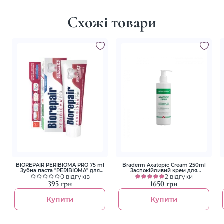
Схожі товари
BIOREPAIR PERIBIOMA PRO 75 ml
Braderm Axatopic Cream 250ml
Зубна паста "PERIBIOMA" для
Заспокійливий крем для
лікування та профілактики
0 відгуків
атопічної шкіри
2 відгуки
захворювання ясен і слизової
395 грн
1650 грн
Купити
Купити