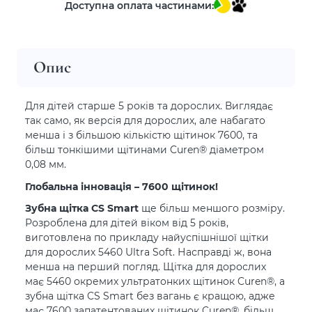
Доступна оплата частинами:
Опис
Для дітей старше 5 років та дорослих. Виглядає
так само, як версія для дорослих, але набагато
менша і з більшою кількістю щітинок 7600, та
більш тонкішими щітинами Curen® діаметром
0,08 мм.
Глобальна інновація – 7600 щітинок!
Зубна щітка CS Smart
ще більш меншого розміру.
Розроблена для дітей віком від 5 років,
виготовлена по прикладу найуспішнішої щітки
для дорослих 5460 Ultra Soft. Насправді ж, вона
менша на перший погляд. Щітка для дорослих
має 5460 окремих ультратонких щітинок Curen®, а
зубна щітка CS Smart без вагань є кращою, адже
має 7600 запатентованих щітинок Curen®, більш