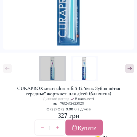
CURAPROX smart ultra soft 5-12 Years Зубна щітка
середньої жорткості для дітей (блакитна)
Дитячий догляд
В наявності
арт. 7612412423020
0.00
0 відгуків
327 грн
Купити