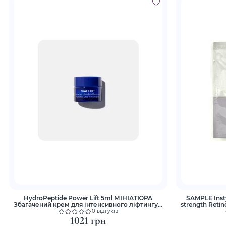
HydroPeptide Power Lift 5ml МІНІАТЮРА
SAMPLE Inst
Збагачений крем для інтенсивного ліфтингу з
strength Reti
потужною зволожуючою дією
си
0 відгуків
1021 грн