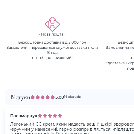
«Нова пошта»
Безкоштовна доставка від 3 000 грн
Безкошто
Замовлення передаються службі доставки після
Замовлення пе
16 год
пн - сб (нд - вихідний)
п
*доставка «Ук
пов
Відгуки
5.00
14 відгуків
Паламарчук
Легенький СС крем, який надасть вашій шкірі здорового
-зручний у нанесенні, гарно розприділяється; -підлашто