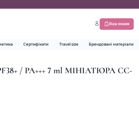
Ваш кошик
метика
Сертифікати
Travel size
Брендовані матеріали
PF38+ / РА+++ 7 ml МІНІАТЮРА СС-