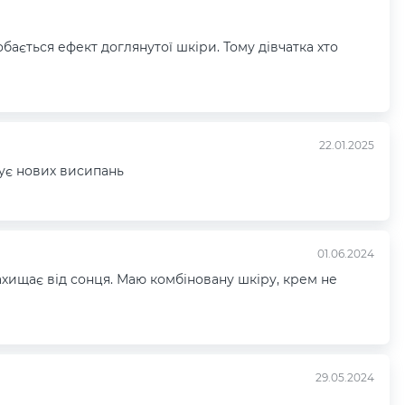
обається ефект доглянутої шкіри. Тому дівчатка хто
22.01.2025
кує нових висипань
01.06.2024
ахищає від сонця. Маю комбіновану шкіру, крем не
29.05.2024