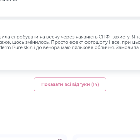
шила спробувати на весну через наявність СПФ -захисту. Я та
каже, щось змінилось. Просто ефект фотошопу і все, при ць
tederm Pure skin і до вечора маю лялькове обличчя. Замовил
Показати всі відгуки (14)