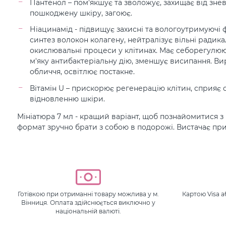
Пантенол – пом'якшує та зволожує, захищає від зне
пошкоджену шкіру, загоює.
Ніацинамід - підвищує захисні та вологоутримуючі 
синтез волокон колагену, нейтралізує вільні радик
окислювальні процеси у клітинах. Має себорегулюю
м'яку антибактеріальну дію, зменшує висипання. Ви
обличчя, освітлює постакне.
Вітамін U – прискорює регенерацію клітин, сприяє
відновленню шкіри.
Мініатюра 7 мл - кращий варіант, щоб познайомитися з 
формат зручно брати з собою в подорожі. Вистачає приб
Готівкою при отриманні товару можлива у м.
Картою Visa 
Вінниця. Оплата здійснюється виключно у
національній валюті.