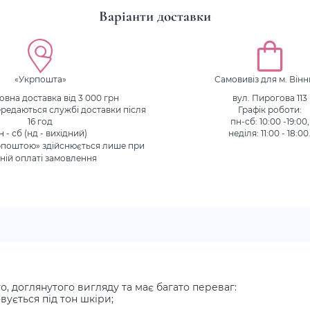
Варіанти доставки
«Укрпошта»
Самовивіз для м. Він
вна доставка від 3 000 грн
вул. Пирогова 113
редаються службі доставки після
Графік роботи:
16 год
пн-сб: 10:00 -19:00,
н - сб (нд - вихідний)
неділя: 11:00 - 18:00
рпоштою» здійснюється лише при
ній оплаті замовлення
, доглянутого вигляду та має багато переваг:
вується під тон шкіри;