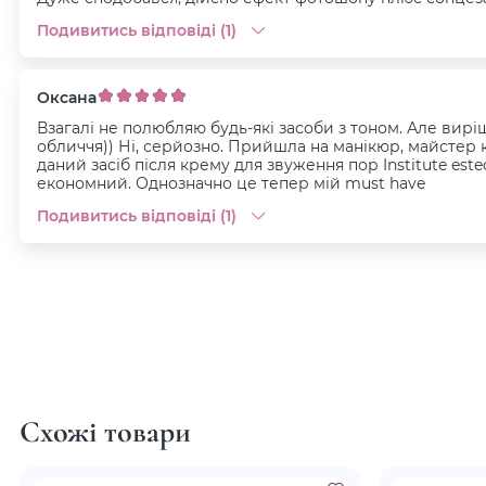
Подивитись відповіді (1)
Оксана
Взагалі не полюбляю будь-які засоби з тоном. Але вирі
обличчя)) Ні, серйозно. Прийшла на манікюр, майстер 
даний засіб після крему для звуження пор Institute es
економний. Однозначно це тепер мій must have
Подивитись відповіді (1)
Схожі товари