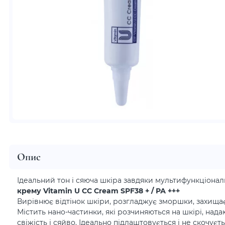
Опис
Ідеальний тон і сяюча шкіра завдяки мультифункціон
крему Vitamin U CC Cream SPF38 + / РА +++
Вирівнює відтінок шкіри, розгладжує зморшки, захищає
Містить нано-частинки, які розчиняються на шкірі, нада
свіжість і сяйво. Ідеально підлаштовується і не скочуєть