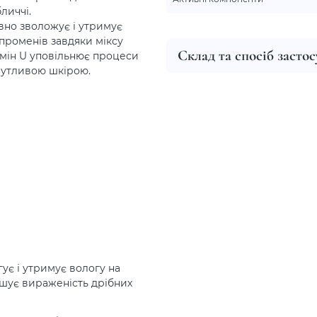
личчі.
ивно зволожує і утримує
 променів завдяки міксу
Склад та спосіб засто
тамін U уповільнює процеси
 чутливою шкірою.
гує і утримує вологу на
ншує вираженість дрібних