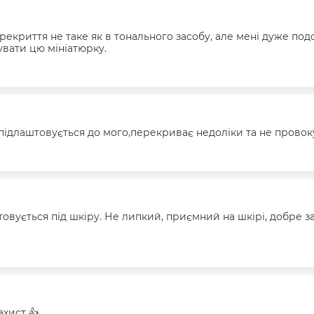
ерекриття не таке як в тонального засобу, але мені дуже под
вати цю мініатюрку.
 підлаштовується до мого,перекриває недоліки та не прово
товується під шкіру. Не липкий, приємний на шкірі, добре з
хист 👍