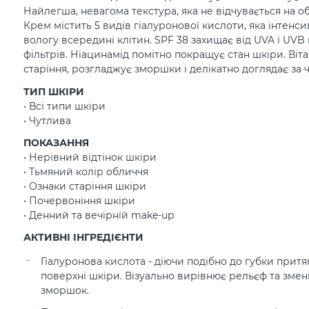
Найлегша, невагома текстура, яка не відчувається на об
Крем містить 5 видів гіалуронової кислоти, яка інтенс
вологу всередині клітин. SPF 38 захищає від UVA і UVB
фільтрів. Ніацинамід помітно покращує стан шкіри. Ві
старіння, розгладжує зморшки і делікатно доглядає за
ТИП ШКІРИ
• Всі типи шкіри
• Чутлива
ПОКАЗАННЯ
• Нерівний відтінок шкіри
• Тьмяний колір обличчя
• Ознаки старіння шкіри
• Почервоніння шкіри
• Денний та вечірній make-up
АКТИВНІ ІНГРЕДІЄНТИ
Гіалуронова кислота - діючи подібно до губки притя
поверхні шкіри. Візуально вирівнює рельєф та зме
зморшок.