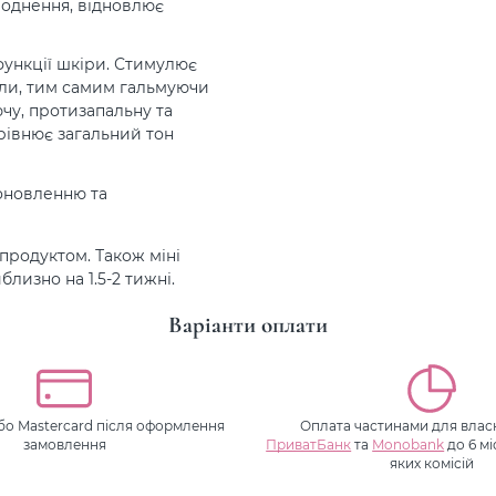
воднення, відновлює
функції шкіри. Стимулює
али, тим самим гальмуючи
чу, протизапальну та
рівнює загальний тон
 оновленню та
продуктом. Також міні
лизно на 1.5-2 тижні.
Варіанти оплати
або Mastercard після оформлення
Оплата частинами для власн
замовлення
ПриватБанк
та
Monobank
до 6 мі
яких комісій