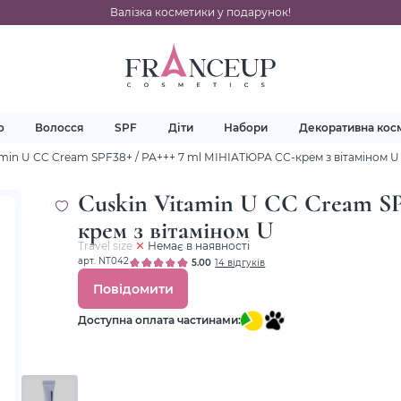
Валізка косметики у подарунок!
о
Волосся
SPF
Діти
Набори
Декоративна кос
amin U CC Cream SPF38+ / РА+++ 7 ml МІНІАТЮРА СС-крем з вітаміном U
Cuskin Vitamin U CC Cream S
крем з вітаміном U
Travel size
Немає в наявності
арт. NT042
5.00
14 відгуків
Повідомити
Доступна оплата частинами: