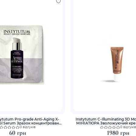
ytutum Pro-grade Anti-Aging X-
Instytutum C-Illuminating 3D Moi
nol Serum Зразок концентрованої
МІНІАТЮРА Зволожуючий кре
роватки з ретинолом
сяяння
0 відгуків
0 відгуків
60 грн
1980 грн