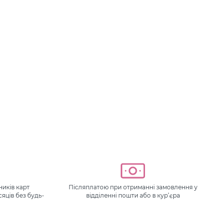
иків карт
Післяплатою при отриманні замовлення у
сяців без будь-
відділенні пошти або в кур’єра