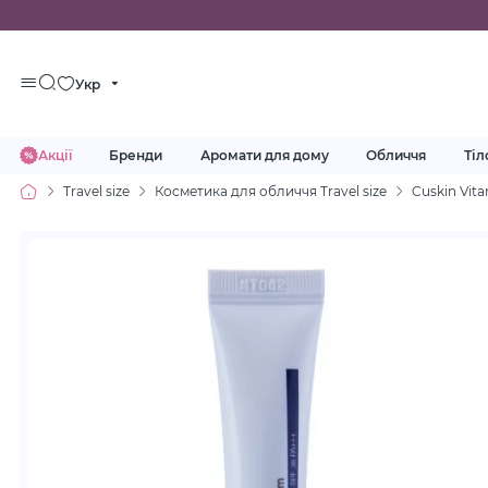
Укр
Акції
Бренди
Аромати для дому
Обличчя
Тіл
Travel size
Косметика для обличчя Travel size
Cuskin Vit