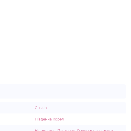
Cuskin
Південна Корея
Ніацинамід
,
Пантенол
,
Гіалуронова кислота