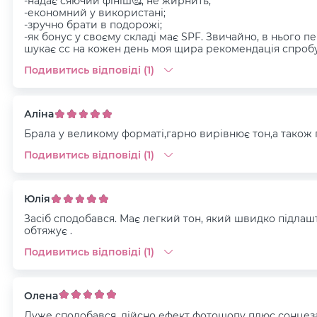
-надає сяючий фініш🥰, не жирнить;
-економний у використані;
-зручно брати в подорожі;
-як бонус у своєму складі має SPF. Звичайно, в нього п
шукає сс на кожен день моя щира рекомендація спробу
Подивитись відповіді (1)
Аліна
Брала у великому форматі,гарно вирівнює тон,а також
Подивитись відповіді (1)
Юлія
Засіб сподобався. Має легкий тон, який швидко підлаш
обтяжує .
Подивитись відповіді (1)
Олена
Дуже сподобався, дійсно ефект фотошопу плюс сонцеза