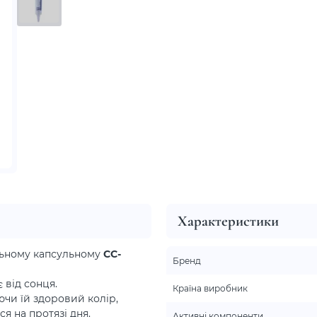
Характеристики
альному капсульному
СС-
Бренд
 від сонця.
Країна виробник
ючи їй здоровий колір,
ся на протязі дня.
Активні компоненти