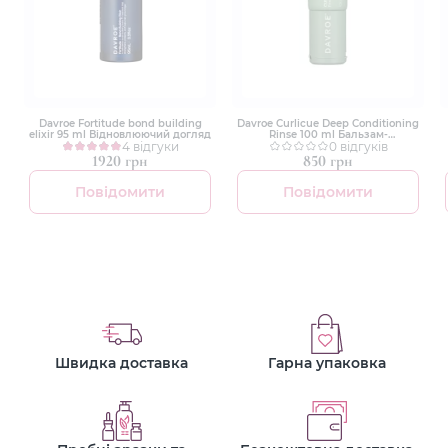
Davroe Fortitude bond building
Davroe Curlicue Deep Conditioning
elixir 95 ml Відновлюючий догляд
Rinse 100 ml Бальзам-
4 відгуки
ополічскувач для глибокого
0 відгуків
кондиціонування
1920 грн
850 грн
Повідомити
Повідомити
Швидка доставка
Гарна упаковка