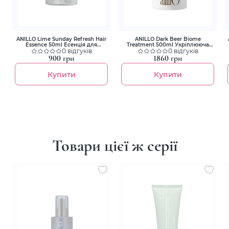
ANILLO Lime Sunday Refresh Hair
ANILLO Dark Beer Biome
Essence 50ml Есенція для
Treatment 500ml Укріплююча
волосся
0 відгуків
маска-кондиціонер для волосся
0 відгуків
900 грн
1860 грн
Купити
Купити
Товари цієї ж серії