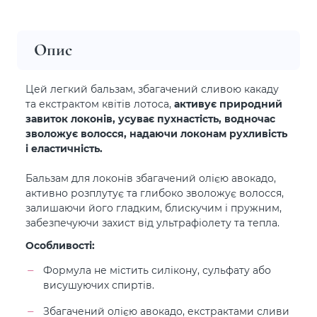
Опис
Цей легкий бальзам, збагачений сливою какаду
та екстрактом квітів лотоса,
активує природний
завиток локонів, усуває пухнастість, водночас
зволожує волосся, надаючи локонам рухливість
і еластичність.
Бальзам для локонів збагачений олією авокадо,
активно розплутує та глибоко зволожує волосся,
залишаючи його гладким, блискучим і пружним,
забезпечуючи захист від ультрафіолету та тепла.
Особливості:
Формула не містить силікону, сульфату або
висушуючих спиртів.
Збагачений олією авокадо, екстрактами сливи