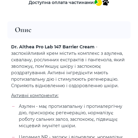
Доступна оплата частинами:
Опис
Dr. Althea Pro Lab 147 Barrier Cream
-
заспокійливий крем містить комплекс з азулена,
сквалану, рослинних екстрактів і пантенола, який
зволожує, пом'якшує шкіру і заспокоює
роздратування. Активні інгредієнти мають
протизапальну дію і стимулюють регенерацію.
Сприяють відновленню і оздоровленню шкіри.
Активні компоненти:
Азулен - має протизапальну і протиалергічну
дію, прискорює регенерацію, нормалізує
роботу сальних залоз, заспокоює, підвищує
місцевий імунітет шкіри.
Церамид NP - загоює і відновлює, нормалізує