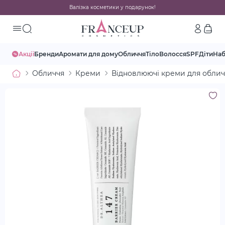
Валізка косметики у подарунок!
Акції
Бренди
Аромати для дому
Обличчя
Тіло
Волосся
SPF
Діти
На
Обличчя
Креми
Відновлюючі креми для облич