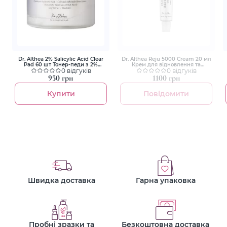
Dr. Althea 2% Salicylic Acid Clear
Dr. Althea Reju 5000 Cream 20 мл
Pad 60 шт Тонер-педи з 2%
Крем для відновлення та
саліциловою кислотою для
0 відгуків
зміцнення шкіри з
0 відгуків
себорегуляції, очищення пор і
полінуклеотидами
950 грн
1100 грн
рівнішої текстури шкіри
Купити
Повідомити
Швидка доставка
Гарна упаковка
Пробні зразки та
Безкоштовна доставка