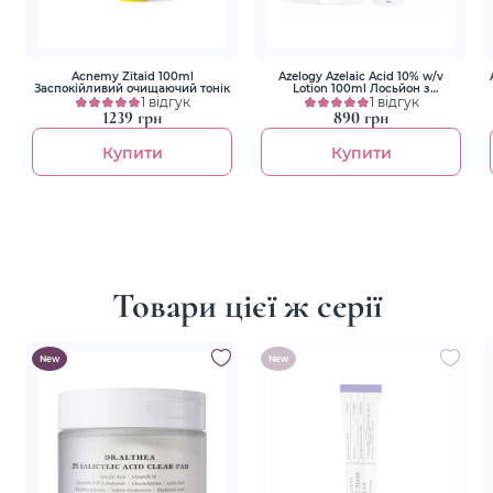
Acnemy Zitaid 100ml
Azelogy Azelaic Acid 10% w/v
Заспокійливий очищаючий тонік
Lotion 100ml Лосьйон з
1 відгук
азелаїновою кислотою 10%
1 відгук
1239 грн
890 грн
Купити
Купити
Товари цієї ж серії
New
New