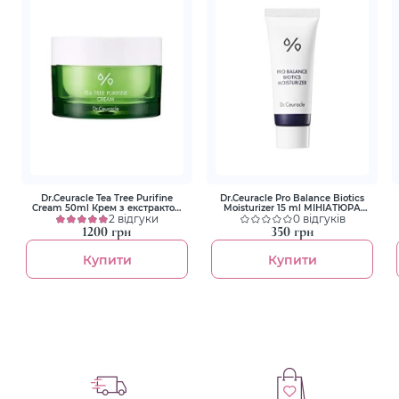
Dr.Ceuracle Tea Tree Purifine
Dr.Ceuracle Pro Balance Biotics
Cream 50ml Крем з екстрактом
Moisturizer 15 ml МІНІАТЮРА
чайного дерева
2 відгуки
Зволожуючий крем з
0 відгуків
пробіотиками
1200 грн
350 грн
Купити
Купити