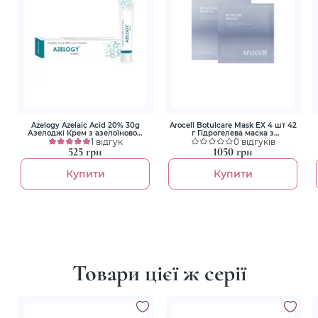
Azelogy Azelaic Acid 20% 30g
Arocell Botulcare Mask EX 4 шт 42
Азелоджі Крем з азелоїновою
г Гідрогелева маска з
кислотою 20%
1 відгук
ботулінічним поліпептидом та
0 відгуків
колагеном
525 грн
1050 грн
Купити
Купити
Товари цієї ж серії