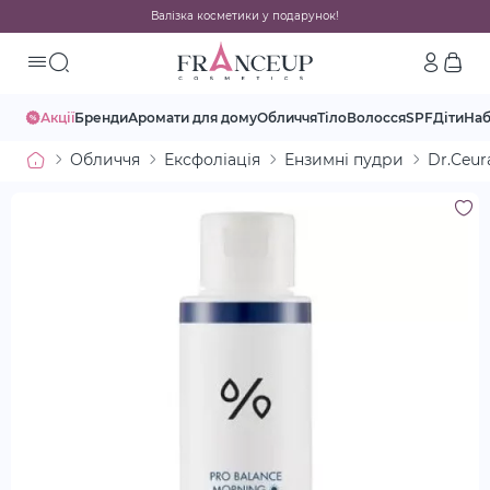
Валізка косметики у подарунок!
Акції
Бренди
Аромати для дому
Обличчя
Тіло
Волосся
SPF
Діти
На
Обличчя
Ексфоліація
Ензимні пудри
Dr.Ceur