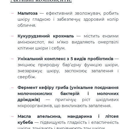
Мальтоза
— ефективний зволожувач, робить
шкіру гладкою і забезпечує здоровий колір
обличчя.
Кукурудзяний крохмаль
— містить ензими
амінокислот, які м’яко видаляють омертвілі
клітини шкіри і себум.
Унікальний комплекс з 5 видів пробіотиків
—
зміцнює природну бар’єрну функцію шкіри,
знезаражує шкіру, заспокоює запалення і
свербіж.
Фермент кефіру гриба (унікальне поєднання
молочнокислих бактерій і молочних
дріжджів)
— пригнічує ріст шкідливих
мікроорганізмів, що викликають запалення.
Масла апельсина, мандарина і літсея
кубеба
— підвищують гладкість і еластичність
шкіри, тонізують і вирівнюють тон шкіри.