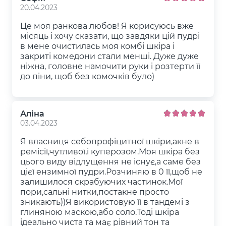
20.04.2023
Це моя ранкова любов! Я корисуюсь вже
місяць і хочу сказати, що завдяки цій пудрі
в мене очистилась моя комбі шкіра і
закриті комедони стали менші. Дуже дуже
ніжна, головне намочити руки і розтерти її
до піни, щоб без комочків було)
Аліна
03.04.2023
Я власниця себопрофіцитної шкіри,акне в
ремісії,чутливої,і куперозом.Моя шкіра без
цього виду відлущення не існує,а саме без
цієї ензимної пудри.Розчиняю в 0 її,щоб не
залишилося скрабуючих частинок.Мої
пори,сальні нитки,постакне просто
зникають))Я використовую її в тандемі з
глиняною маскою,або соло.Тоді шкіра
ідеально чиста та має рівний тон та