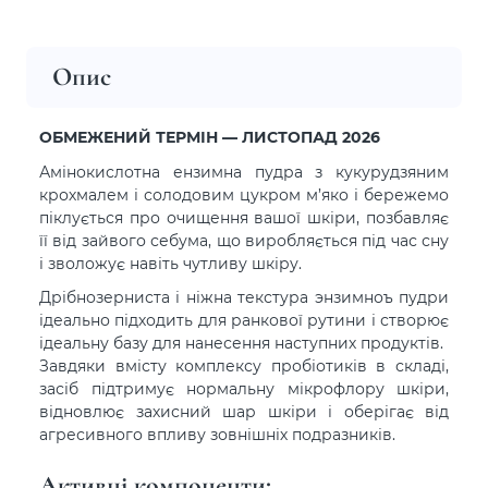
Опис
ОБМЕЖЕНИЙ ТЕРМІН — ЛИСТОПАД 2026
Амінокислотна ензимна пудра з кукурудзяним
крохмалем і солодовим цукром м’яко і бережемо
піклується про очищення вашої шкіри, позбавляє
її від зайвого себума, що виробляється під час сну
і зволожує навіть чутливу шкіру.
Дрібнозерниста і ніжна текстура энзимноъ пудри
ідеально підходить для ранкової рутини і створює
ідеальну базу для нанесення наступних продуктів.
Завдяки вмісту комплексу пробіотиків в складі,
засіб підтримує нормальну мікрофлору шкіри,
відновлює захисний шар шкіри і оберігає від
агресивного впливу зовнішніх подразників.
Активні компоненти: