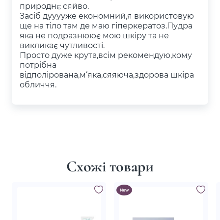
природнє сяйво.
Засіб дууууже економний,я використовую
ще на тіло там де маю гіперкератоз.Пудра
яка не подразнюює мою шкіру та не
викликає чутливості.
Просто дуже крута,всім рекомендую,кому
потрібна
відполірована,м‘яка,сяяюча,здорова шкіра
обличчя.
Схожі товари
New