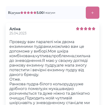
Відгуки
5.00
3 відгуки
Аліна
25.04.2023
Проведу вам паралелі між двома
ензимними пудрами,можливо вам це
допоможе у виборі.Моя шкіра
комбінована,чутлива,проблемна,схильна
до зневоднення.Я маю у своєму догляді
ранкову ензимну пудру,але мала змогу
потестити і вечірні ензимну пудру від
даного бренду.
Отже.
Ранкова пудра-білого кольору,дуууже
дрібного помелу,як мука,швидко
розчиняється та дуже ніжно та делікатно
очищує.Підходить моїй чутливій
шкірі,навіть у зневодненому стані,але ми