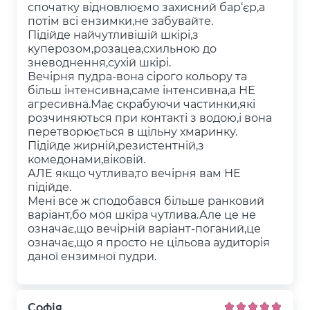
спочатку відновлюємо захисний бар‘єр,а
потім всі ензимки,не забувайте.
Підійде найчутливішій шкірі,з
куперозом,розацеа,схильною до
зневоднення,сухій шкірі.
Вечірня пудра-вона сірого кольору та
більш інтенсивна,саме інтенсивна,а НЕ
агресивна.Має скрабуючи частинки,які
розчиняються при контакті з водою,і вона
перетворюється в щільну хмаринку.
Підійде жирній,резистентній,з
комедонами,віковій.
АЛЕ якщо чутлива,то вечірня вам НЕ
підійде.
Мені все ж сподобався більше ранковий
варіант,бо моя шкіра чутлива.Але це не
означає,що вечірній варіант-поганий,це
означає,що я просто не цільова аудиторія
даної ензимної пудри.
Софія