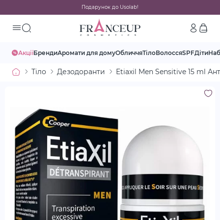
Подарунок до Usolab!
Акції
Бренди
Аромати для дому
Обличчя
Тіло
Волосся
SPF
Діти
На
Тіло
Дезодоранти
Etiaxil Men Sensitive 15 ml 