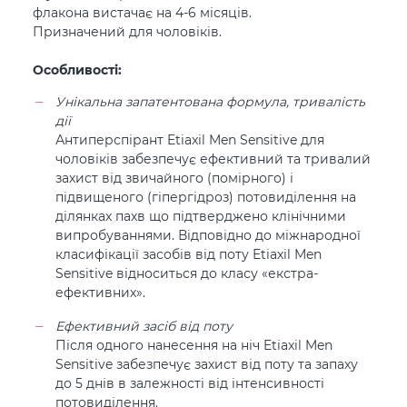
флакона вистачає на 4-6 місяців.
Призначений для чоловіків.
Особливості:
Унікальна запатентована формула, тривалість
дії
Антиперспірант Etiaxil Men Sensitive для
чоловіків забезпечує ефективний та тривалий
захист від звичайного (помірного) і
підвищеного (гіпергідроз) потовиділення на
ділянках пахв що підтверджено клінічними
випробуваннями. Відповідно до міжнародної
класифікації засобів від поту Etiaxil Men
Sensitive відноситься до класу «екстра-
ефективних».
Ефективний засіб від поту
Після одного нанесення на ніч Etiaxil Men
Sensitive забезпечує захист від поту та запаху
до 5 днів в залежності від інтенсивності
потовиділення.