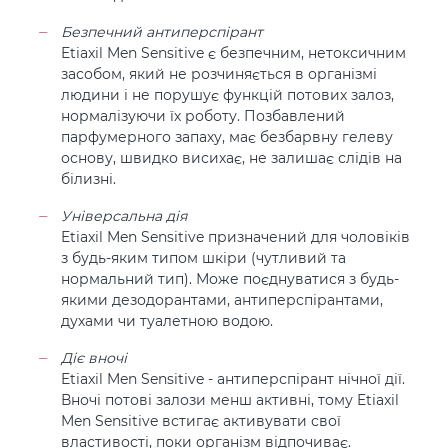
Безпечний антиперспірант
Etiaxil Men Sensitive є безпечним, нетоксичним
засобом, який не розчиняється в організмі
людини і не порушує функцій потових залоз,
нормалізуючи їх роботу. Позбавлений
парфумерного запаху, має безбарвну гелеву
основу, швидко висихає, не залишає слідів на
білизні.
Універсальна дія
Etiaxil Men Sensitive призначений для чоловіків
з будь-яким типом шкіри (чутливий та
нормальний тип). Може поєднуватися з будь-
якими дезодорантами,
антиперспірантами,
духами чи туалетною водою.
Діє вночі
Etiaxil Men Sensitive - антиперспірант нічної дії.
Вночі потові залози менш активні, тому Etiaxil
Men Sensitive встигає активувати свої
властивості, поки організм відпочиває.