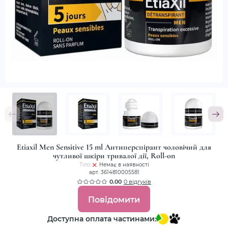
Etiaxil Men Sensitive 15 ml Антиперспірант чоловічий для
чутливої шкіри тривалої дії, Roll-on
Тіло
Немає в наявності
арт. 3614810005581
0.00
0 відгуків
Повідомити
Доступна оплата частинами: