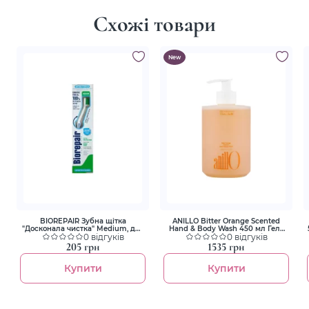
Схожі товари
New
BIOREPAIR Зубна щітка
ANILLO Bitter Orange Scented
"Досконала чистка" Medium, для
Hand & Body Wash 450 мл Гель
50
щоденного догляду блакитна
0 відгуків
для рук і тіла
0 відгуків
205 грн
1535 грн
Купити
Купити