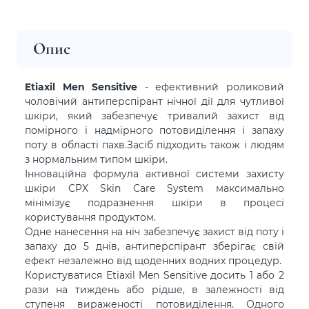
Опис
Etiaxil Men Sensitive
- ефективний роликовий
чоловічий антиперспірант нічної дії для чутливої
шкіри, який забезпечує тривалий захист від
помірного і надмірного потовиділення і запаху
поту в області пахв.Засіб підходить також і людям
з нормальним типом шкіри.
Інноваційна формула активної системи захисту
шкіри CPX Skin Care System максимально
мінімізує подразнення шкіри в процесі
користування продуктом.
Одне нанесення на ніч забезпечує захист від поту і
запаху до 5 днів, антиперспірант зберігає свій
ефект незалежно від щоденних водних процедур.
Користуватися Etiaxil Men Sensitive досить 1 або 2
рази на тиждень або рідше, в залежності від
ступеня вираженості потовиділення. Одного