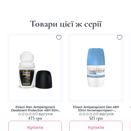
Товари цієї ж серії
Etiaxil Men Antiperspirant
Etiaxil Antiperspirant Deo 48H
Deodorant Protection 48H 50ml
50ml Антиперспірант-
Антиперспірант чоловічий,
0 відгуків
дезодорант, захист 48 годин,
0 відгуків
захист 48 годин, Roll-on
Roll-on
475 грн
525 грн
Купити
Купити