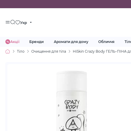
Укр
Акції
Бренди
Аромати для дому
Обличчя
Тіл
Тіло
Очищення для тіла
HiSkin Crazy Body ГЕЛЬ-ПІНА 