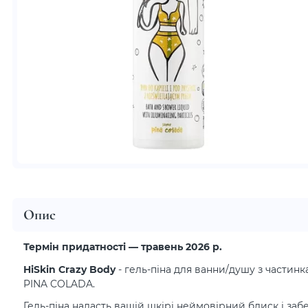
Опис
Термін придатності — травень 2026 р.
HiSkin Crazy Body
- гель-піна для ванни/душу з частин
PINA COLADA.
Гель-піна надасть вашій шкірі неймовірний блиск і забез