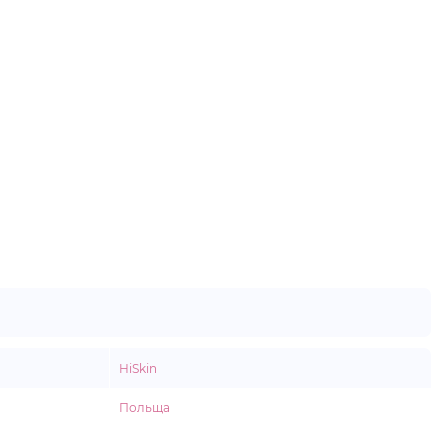
HiSkin
Польща