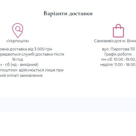
Варіанти доставки
«Укрпошта»
Самовивіз для м. Він
вна доставка від 3 000 грн
вул. Пирогова 113
редаються службі доставки після
Графік роботи:
16 год
пн-сб: 10:00 -19:00,
н - сб (нд - вихідний)
неділя: 11:00 - 18:00
рпоштою» здійснюється лише при
ній оплаті замовлення