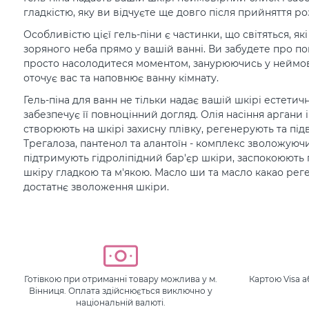
гладкістю, яку ви відчуєте ще довго після прийняття р
Особливістю цієї гель-піни є частинки, що світяться, я
зоряного неба прямо у вашій ванні. Ви забудете про по
просто насолодитеся моментом, занурюючись у неймов
оточує вас та наповнює ванну кімнату.
Гель-піна для ванн не тільки надає вашій шкірі естетич
забезпечує її повноцінний догляд. Олія насіння аргани і 
створюють на шкірі захисну плівку, регенерують та підв
Трегалоза, пантенол та алантоїн - комплекс зволожуюч
підтримують гідроліпідний бар'єр шкіри, заспокоюють
шкіру гладкою та м'якою. Масло ши та масло какао рег
достатнє зволоження шкіри.
Готівкою при отриманні товару можлива у м.
Картою Visa 
Вінниця. Оплата здійснюється виключно у
національній валюті.