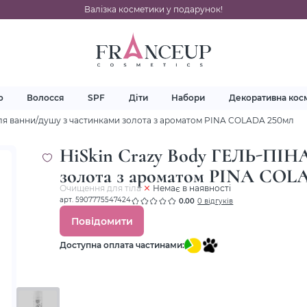
Валізка косметики у подарунок!
о
Волосся
SPF
Діти
Набори
Декоративна кос
для ванни/душу з частинками золота з ароматом PINA COLADA 250мл
HiSkin Crazy Body ГЕЛЬ-ПІНА
золота з ароматом PINA COL
Очищення для тіла
Немає в наявності
арт. 5907775547424
0.00
0 відгуків
Повідомити
Доступна оплата частинами: