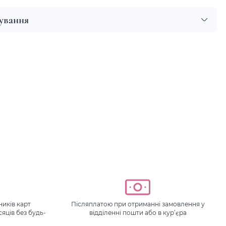
сування
иків карт
Післяплатою при отриманні замовлення у
сяців без будь-
відділенні пошти або в кур’єра