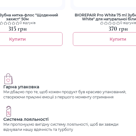
Зубна нитка-флос "Щоденний
BIOREPAIR Pro White 75 ml Зубна паста "PRO
захист" 50м
White" для натуральної біл
0 відгуків
0 відгуків
315 грн
370 грн
Купити
Купити
Гарна упаковка
Ми дбаємо про те, щоб кожен продукт був красиво упакований,
створюючи приємні емоції з першого моменту отримання
Система лояльності
Ми пропонуємо вигідну систему лояльності, щоб ви завжди
відчували нашу вдячність та турботу