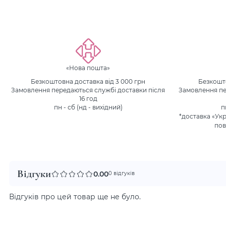
«Нова пошта»
Безкоштовна доставка від 3 000 грн
Безкошто
Замовлення передаються службі доставки після
Замовлення пе
16 год
пн - сб (нд - вихідний)
п
*доставка «Ук
пов
Відгуки
0.00
0 відгуків
Відгуків про цей товар ще не було.