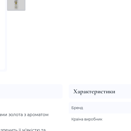
Характеристики
Бренд
ками золота з ароматом
Країна виробник
печить її м'якістю та