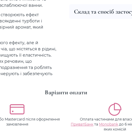
озслаблюючої ванни.
Склад та спосіб засто
кі створюють ефект
всякденні турботи і
ірний аромат, який
ного ефекту, але й
чіа, що містяться в рідині,
ищують її еластичність.
их речовин, що
 подразнення та роблять
енерують і забезпечують
Варіанти оплати
або Mastercard після оформлення
Оплата частинами для власн
замовлення
ПриватБанк
та
Monobank
до 6 мі
яких комісій