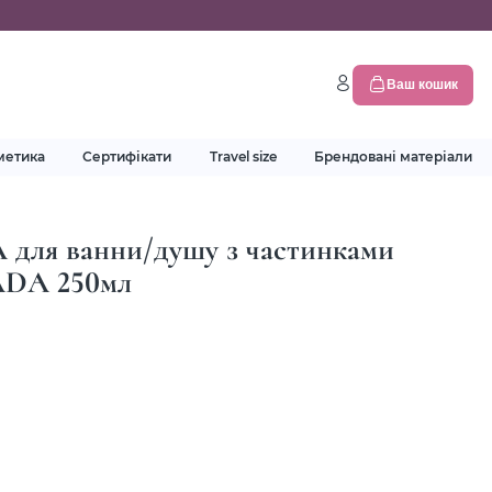
Ваш кошик
метика
Сертифікати
Travel size
Брендовані матеріали
 для ванни/душу з частинками
ADA 250мл