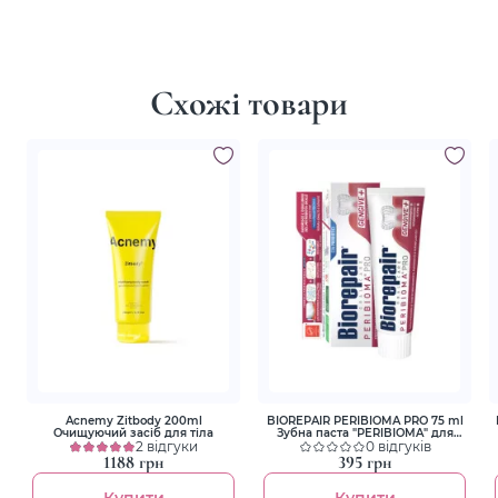
Схожі товари
Acnemy Zitbody 200ml
BIOREPAIR PERIBIOMA PRO 75 ml
Очищуючий засіб для тіла
Зубна паста "PERIBIOMA" для
2 відгуки
лікування та профілактики
0 відгуків
захворювання ясен і слизової
1188 грн
395 грн
Купити
Купити