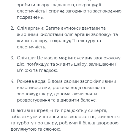
зробити шкіру гладкішою, покращує її
еластичність і сприяє загоєнню та заспокоєнню
подразнень.
Олія аргани: Багате антиоксидантами та
жирними кислотами олія аргани зволожує та
живить шкіру, покращує її текстуру та
еластичність.
Олія ши: Це масло має інтенсивну зволожуючу
дію, пом'якшує та живить шкіру, залишаючи її
м'якою та гладкою.
Рожева вода: Відома своїми заспокійливими
властивостями, рожева вода освіжає та
зволожує шкіру, допомагаючи зняти
роздратування та відновити баланс.
Ці активні інгредієнти працюють у синергії,
забезпечуючи інтенсивне зволоження, живлення
та турботу про шкіру, роблячи її більш здоровою,
доглянутою та сяючою.