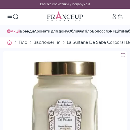
Валізка косметики у подарунок!
Акції
Бренди
Аромати для дому
Обличчя
Тіло
Волосся
SPF
Діти
На
Тіло
Зволоження
La Sultane De Saba Corporal 