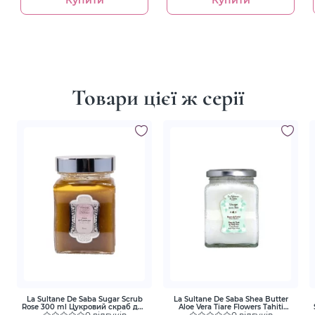
Товари цієї ж серії
La Sultane De Saba Sugar Scrub
La Sultane De Saba Shea Butter
Rose 300 ml Цукровий скраб для
Aloe Vera Tiare Flowers Tahiti
тіла Троянда
0 відгуків
300ml Масло Тіаре та Алое Вера
0 відгуків