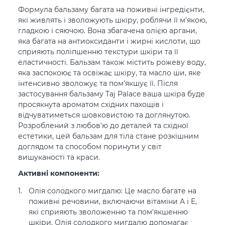
Формула бальзаму багата на поживні інгредієнти,
які живлять і зволожують шкіру, роблячи її м'якою,
гладкою і сяючою. Вона збагачена олією аргани,
яка багата на антиоксиданти і жирні кислоти, що
сприяють поліпшенню текстури шкіри та її
еластичності. Бальзам також містить рожеву воду,
яка заспокоює та освіжає шкіру, та масло ши, яке
інтенсивно зволожує та пом'якшує її. Після
застосування бальзаму Taj Palace ваша шкіра буде
просякнута ароматом східних пахощів і
відчуватиметься шовковистою та доглянутою.
Розроблений з любов'ю до деталей та східної
естетики, цей бальзам для тіла стане розкішним
доглядом та способом поринути у світ
вишуканості та краси.
Активні компоненти:
Олія солодкого мигдалю: Це масло багате на
поживні речовини, включаючи вітаміни A і E,
які сприяють зволоженню та пом'якшенню
шкіри. Олія солодкого мигдалю допомагає