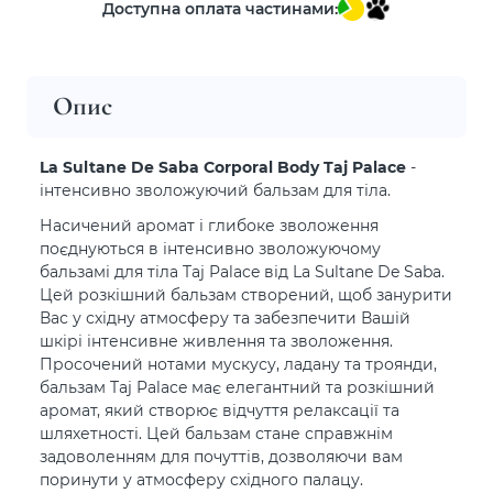
Доступна оплата частинами:
Опис
La Sultane De Saba Corporal Body Taj Palace
-
інтенсивно зволожуючий бальзам для тіла.
Насичений аромат і глибоке зволоження
поєднуються в інтенсивно зволожуючому
бальзамі для тіла Taj Palace від La Sultane De Saba.
Цей розкішний бальзам створений, щоб занурити
Вас у східну атмосферу та забезпечити Вашій
шкірі інтенсивне живлення та зволоження.
Просочений нотами мускусу, ладану та троянди,
бальзам Taj Palace має елегантний та розкішний
аромат, який створює відчуття релаксації та
шляхетності. Цей бальзам стане справжнім
задоволенням для почуттів, дозволяючи вам
поринути у атмосферу східного палацу.