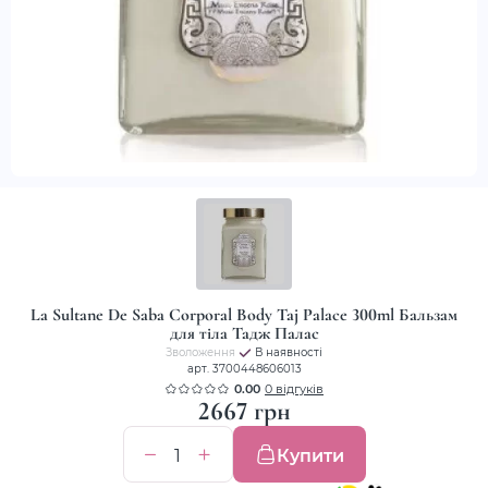
La Sultane De Saba Corporal Body Taj Palace 300ml Бальзам
для тіла Тадж Палас
Зволоження
В наявності
арт. 3700448606013
0.00
0 відгуків
2667 грн
Купити