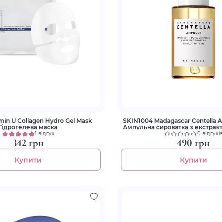
min U Collagen Hydro Gel Mask
SKIN1004 Madagascar Centella 
Гідрогелева маска
Ампульна сироватка з екстрак
азіатської
1 відгук
0 відгукі
342 грн
490 грн
Купити
Купити