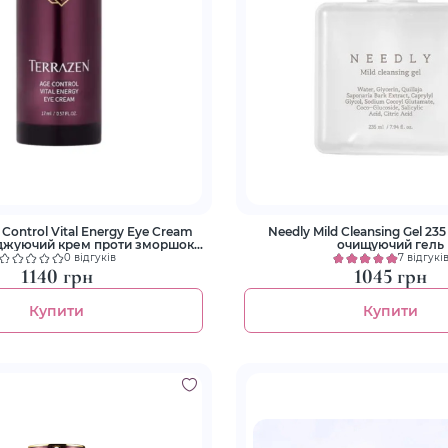
 Control Vital Energy Eye Cream
Needly Mild Cleansing Gel 23
джуючий крем проти зморшок
очищуючий гель
навколо очей
0 відгуків
7 відгукі
1140 грн
1045 грн
Купити
Купити