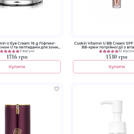
min U Eye Cream 16 g Ліфтинг-
Cuskin Vitamin U BB Cream SPF
міном U та пептидами для зони
ВВ-крем потрійної дії з віт
навколо очей
пептидами
3 відгуки
32 відгук
1716 грн
1530 грн
Купити
Купити