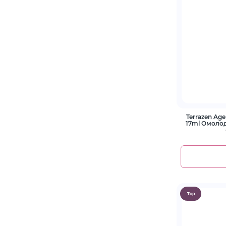
Terrazen Age
17ml Омоло
Top