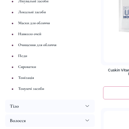
Лікувальні засоби
Локальні засоби
Маски для обличчя
Навколо очей
Очищення для обличчя
Педи
Сироватки
Cuskin Vita
Тонізація
Тонуючі засоби
Тіло
Волосся