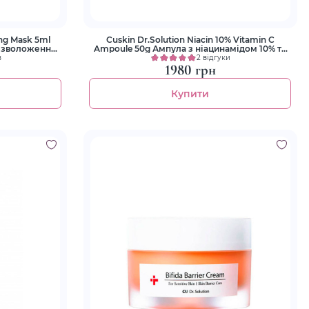
ing Mask 5ml
Cuskin Dr.Solution Niacin 10% Vitamin C
я зволоження
Ampoule 50g Ампула з ніацинамідом 10% та
вітаміном С
в
2 відгуки
1980 грн
Купити