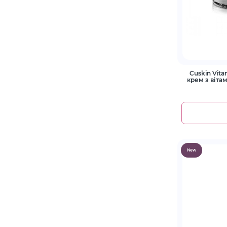
Cuskin Vita
крем з віта
New