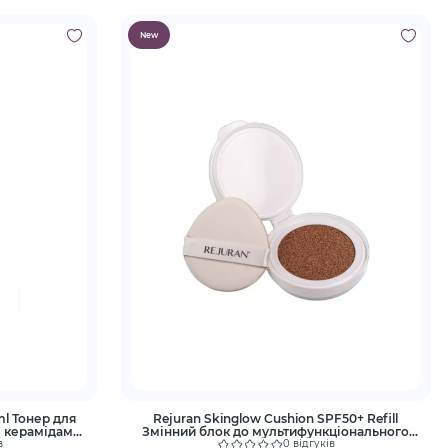
New
ml Тонер для
Rejuran Skinglow Cushion SPF50+ Refill
з керамідами
Змінний блок до мультифункціонального
кушона з полінуклеотидами
в
0 відгуків