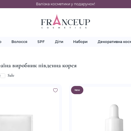
Валізка косметики у подарунок!
о
Волосся
SPF
Діти
Набори
Декоративна кос
аїна виробник південна корея
p
Sale
New