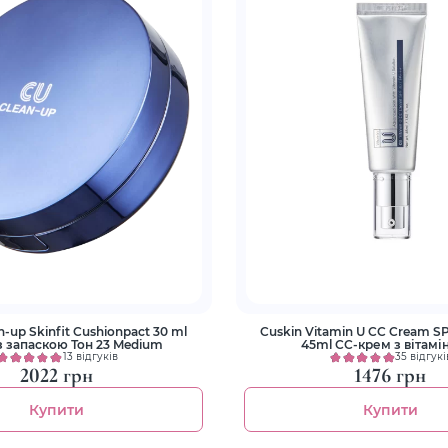
n-up Skinfit Cushionpact 30 ml
Cuskin Vitamin U CC Cream SP
 запаскою Тон 23 Medium
45ml СС-крем з вітамі
13 відгуків
35 відгукі
2022 грн
1476 грн
Купити
Купити