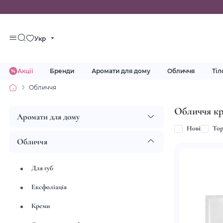
Укр
Акції
Бренди
Аромати для дому
Обличчя
Тіл
Обличчя
Обличчя кр
Аромати для дому
Нові
To
Обличчя
Для губ
Ексфоліація
Креми