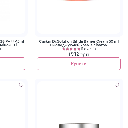
 28 PA++ 45ml
Cuskin Dr.Solution Bifida Barrier Cream 50 ml
аміном U і
Омолоджуючий крем з лізатом
біфідобактерій 65%
и
11 відгуків
1932 грн
Купити