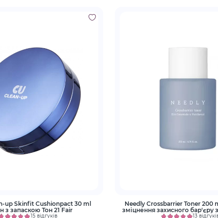
n-up Skinfit Cushionpact 30 ml
Needly Crossbarrier Toner 200 
 з запаскою Тон 21 Fair
зміцнення захисного бар'єру 
та пантенолом
15 відгуків
13 відгукі