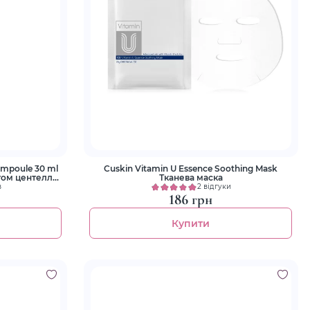
Ampoule 30 ml
Cuskin Vitamin U Essence Soothing Mask
том центелли
Тканева маска
в
2 відгуки
186 грн
Купити