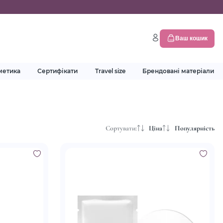
Ваш кошик
метика
Сертифікати
Travel size
Брендовані матеріали
Сортувати:
Ціна
Популярність