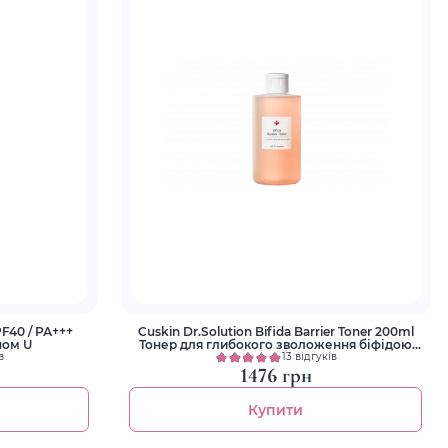
F40 / РА+++
Cuskin Dr.Solution Bifida Barrier Toner 200ml
ном U
Тонер для глибокого зволоження біфідою
85%
в
13 відгуків
1476 грн
Купити