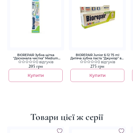
BIOREPAIR Зубна щітка
BIOREPAIR Junior 6-12 75 ml
"Досконала чистка" Medium
Дитяча зубна паста "Джуніор" від
Soft,Junior 6-12 років
0 відгуків
6 до 12 років
0 відгуків
205 грн
275 грн
Купити
Купити
Товари цієї ж серії