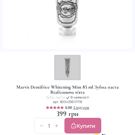
Marvis Dentifrice Whitening Mint 85 ml Зубна паста
Відбілююча м'ята
Зубні пасти
В наявності
арт. 8004395111718
5.00
3 відгуків
399 грн
Купити