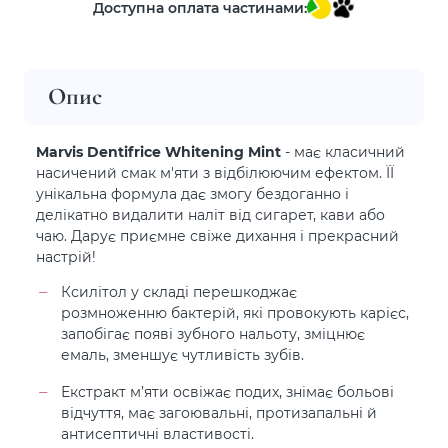
Доступна оплата частинами:
Опис
Marvis Dentifrice Whitening Mint
- має класичний
насичений смак м'яти з відбілюючим ефектом. ЇЇ
унікальна формула дає змогу бездоганно і
делікатно видалити наліт від сигарет, кави або
чаю. Дарує приємне свіже дихання і прекрасний
настрій!
Ксилітол у складі перешкоджає
розмноженню бактерій, які провокують карієс,
запобігає появі зубного нальоту, зміцнює
емаль, зменшує чутливість зубів.
Екстракт м’яти освіжає подих, знімає больові
відчуття, має загоювальні, протизапальні й
антисептичні властивості.