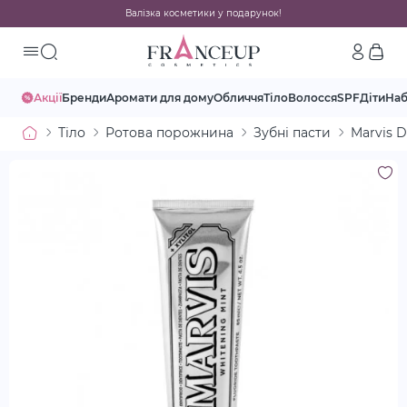
Валізка косметики у подарунок!
Акції
Бренди
Аромати для дому
Обличчя
Тіло
Волосся
SPF
Діти
На
Тіло
Ротова порожнина
Зубні пасти
Marvis D