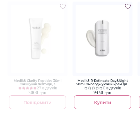
Medik8 Clarity Peptides 30ml
Medik8 R-Retinoate Day&Night
Очищуючі пептиди, з
50ml Омолоджуючий крем для
ніацинамідом 10%
27 відгуків
обличчя
0 відгуків
3000 грн
9450 грн
Повідомити
Купити