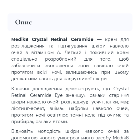
Опис
Medik8 Crystal Retinal Ceramide
— крем для
розгладження та підтягування шкіри навколо
очей з вітаміном А. Легкий і поживний крем
спеціально розроблений для того, щоб
забезпечити зволоження зони навколо очей
протягом всієї ночі, залишаючись при цьому
делікатним навіть для надчутливої шкіри.
Клінічні дослідження демонструють, що Crystal
Retinal Ceramide Eye зменшує ознаки старіння
шкіри навколо очей: розгладжує гусячі лапки, має
ліфтинг-ефект, знімає набряки навколо очей,
протягом ночі освітлює темні кола під очима та
прибирає ознаки втоми.
Відновіть молодість шкіри навколо очей за
допомогою нового універсального засобу Medik8