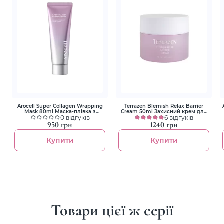
Arocell Super Collagen Wrapping
Terrazen Blemish Relax Barrier
Mask 80ml Маска-плівка з
Cream 50ml Захисний крем для
колагеном для зволоження та
0 відгуків
чутливої шкіри обличчя
6 відгуків
ліфтингу
950 грн
1240 грн
Купити
Купити
Товари цієї ж серії