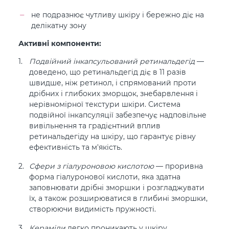
не подразнює чутливу шкіру і бережно діє на
делікатну зону
Активні компоненти:
Подвійний інкапсульований ретинальдегід
—
доведено, що ретинальдегід діє в 11 разів
швидше, ніж ретинол, і спрямований проти
дрібних і глибоких зморщок, знебарвлення і
нерівномірної текстури шкіри. Система
подвійної інкапсуляції забезпечує надповільне
вивільнення та градієнтний вплив
ретинальдегіду на шкіру, що гарантує рівну
ефективність та м'якість.
Сфери з гіалуроновою кислотою
— проривна
форма гіалуронової кислоти, яка здатна
заповнювати дрібні зморшки і розгладжувати
їх, а також розширюватися в глибині зморшки,
створюючи видимість пружності.
Кераміди
легко проникають у шкіру,