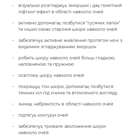
візуально розгладжує зморшки і дає помітний
ліфтинг-ефект в області навколо очей
активно допомагає позбутися "гусячих лапок"
та інших ознак старіння шкіри навколо очей
забезпечує активне живлення протягом ночі з
видимим згладжуванням зморшок
робить шкіру навколо очей більш гладкою,
наповненою та пружною
освітлює шкіру навколо очей
покращує тон шкіри, допомагає позбутися
темних кіл під очима та втомленого вигляду
знімає набряклість в області навколо очей
підтягує контури очей
забезпечує тривале зволоження шкіри
навколо очей