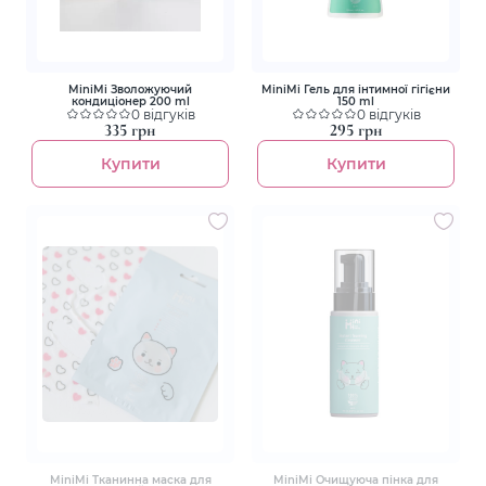
MiniMi Зволожуючий
MiniMi Гель для інтимної гігієни
кондиціонер 200 ml
150 ml
0 відгуків
0 відгуків
335 грн
295 грн
Купити
Купити
MiniMi Тканинна маска для
MiniMi Очищуюча пінка для