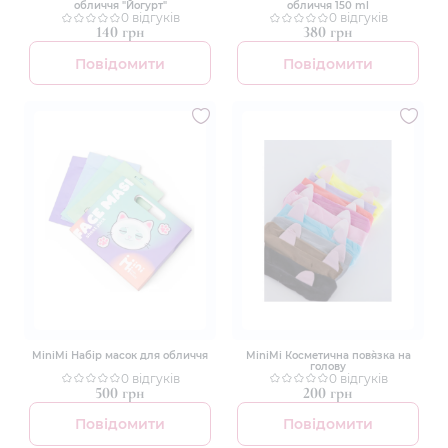
обличчя "Йогурт"
обличчя 150 ml
0 відгуків
0 відгуків
140 грн
380 грн
Повідомити
Повідомити
MiniMi Набір масок для обличчя
MiniMi Косметична пов`язка на
голову
0 відгуків
0 відгуків
500 грн
200 грн
Повідомити
Повідомити