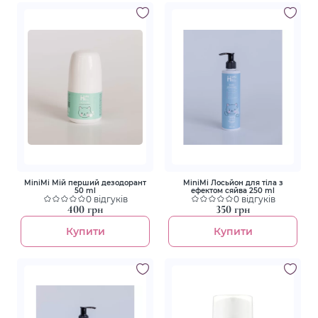
MiniMi Мій перший дезодорант
MiniMi Лосьйон для тіла з
50 ml
ефектом сяйва 250 ml
0 відгуків
0 відгуків
400 грн
350 грн
Купити
Купити