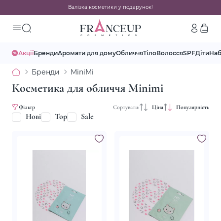
Валізка косметики у подарунок!
Акції
Бренди
Аромати для дому
Обличчя
Тіло
Волосся
SPF
Діти
На
Бренди
MiniMi
Косметика для обличчя Minimi
Фільтр
Сортувати:
Ціна
Популярність
Нові
Top
Sale