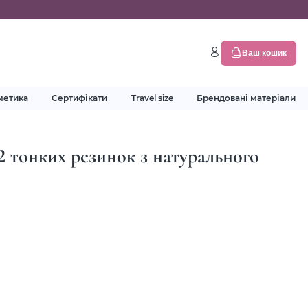
Ваш кошик
метика
Сертифікати
Travel size
Брендовані матеріали
 тонких резинок з натурального