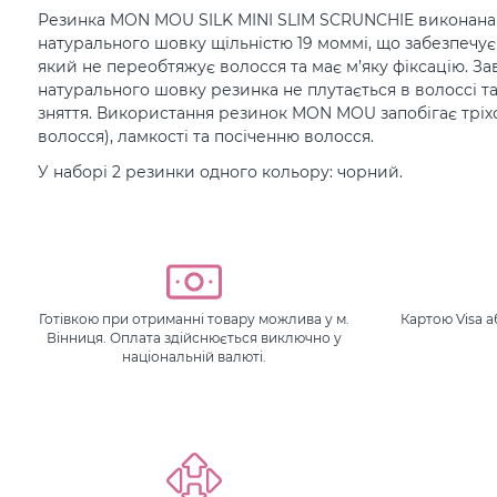
Резинка MON MOU SILK MINI SLIM SCRUNCHIE виконана 
натурального шовку щільністю 19 моммі, що забезпечує 
який не переобтяжує волосся та має м’яку фіксацію. За
натурального шовку резинка не плутається в волоссі та
зняття. Використання резинок MON MOU запобігає тріход
волосся), ламкості та посіченню волосся.
У наборі 2 резинки одного кольору: чорний.
Готівкою при отриманні товару можлива у м.
Картою Visa 
Вінниця. Оплата здійснюється виключно у
національній валюті.