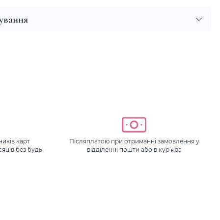
сування
иків карт
Післяплатою при отриманні замовлення у
сяців без будь-
відділенні пошти або в кур’єра