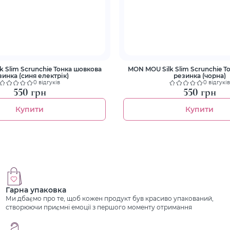
 Slim Scrunchie Тонка шовкова
MON MOU Silk Slim Scrunchie Т
зинка (синя електрік)
резинка (чорна)
0 відгуків
0 відгуків
550 грн
550 грн
Купити
Купити
Гарна упаковка
Ми дбаємо про те, щоб кожен продукт був красиво упакований,
створюючи приємні емоції з першого моменту отримання