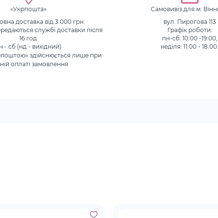
«Укрпошта»
Самовивіз для м. Він
вна доставка від 3 000 грн
вул. Пирогова 113
редаються службі доставки після
Графік роботи:
16 год
пн-сб: 10:00 -19:00,
н - сб (нд - вихідний)
неділя: 11:00 - 18:00
рпоштою» здійснюється лише при
ній оплаті замовлення