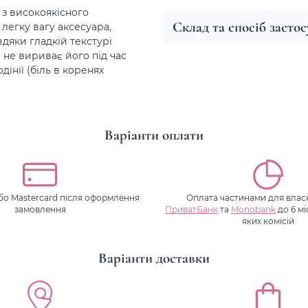
з високоякісного
Склад та спосіб засто
легку вагу аксесуара,
вдяки гладкій текстурі
 не вириває його під час
інії (біль в коренях
Варіанти оплати
або Mastercard після оформлення
Оплата частинами для власн
замовлення
ПриватБанк
та
Monobank
до 6 мі
яких комісій
Варіанти доставки