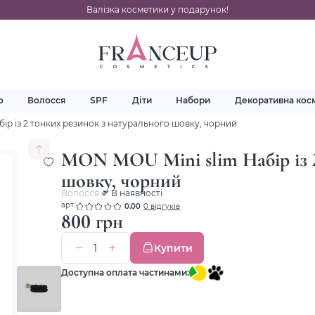
Валізка косметики у подарунок!
о
Волосся
SPF
Діти
Набори
Декоративна кос
ір із 2 тонких резинок з натурального шовку, чорний
MON MOU Mini slim Набір із 2
шовку, чорний
Волосся
В наявності
арт.
0.00
0 відгуків
800 грн
Купити
Доступна оплата частинами: