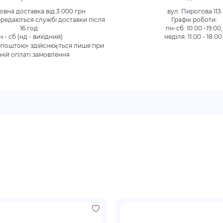
вна доставка від 3 000 грн
вул. Пирогова 113
редаються службі доставки після
Графік роботи:
16 год
пн-сб: 10:00 -19:00,
н - сб (нд - вихідний)
неділя: 11:00 - 18:00
рпоштою» здійснюється лише при
ній оплаті замовлення