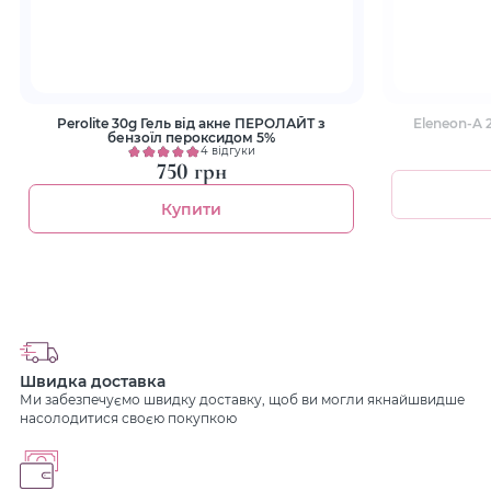
Perolite 30g Гель від акне ПЕРОЛАЙТ з
Eleneon-A 
бензоїл пероксидом 5%
4 відгуки
750 грн
Купити
Швидка доставка
Ми забезпечуємо швидку доставку, щоб ви могли якнайшвидше
насолодитися своєю покупкою