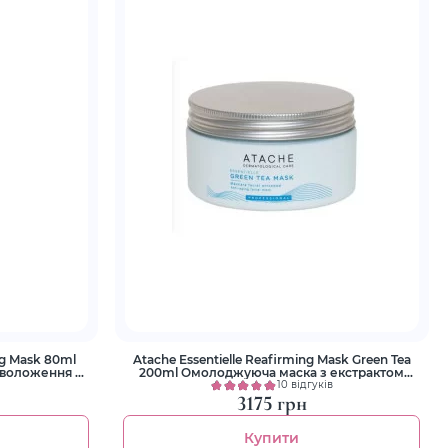
ng Mask 80ml
Atache Essentielle Reafirming Mask Green Tea
зволоження та
200ml Oмолоджуюча маска з екстрактом
зеленого чаю
10 відгуків
3175 грн
Купити