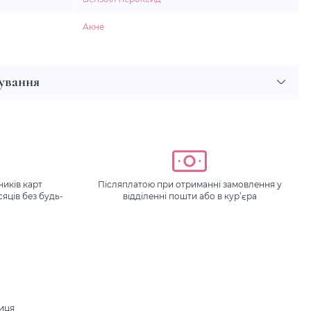
Акне
сування
иків карт
Післяплатою при отриманні замовлення у
сяців без будь-
відділенні пошти або в кур’єра
ниця