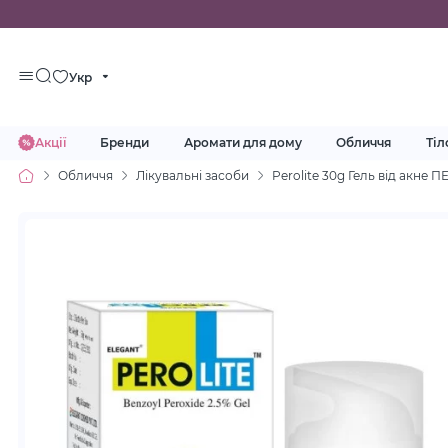
Укр
Акції
Бренди
Аромати для дому
Обличчя
Тіл
Обличчя
Лікувальні засоби
Perolite 30g Гель від акне 