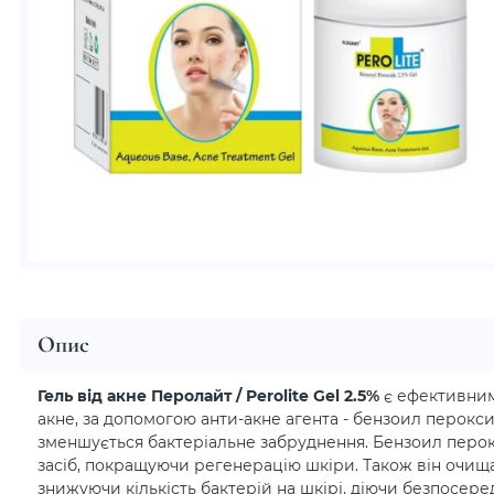
Опис
Гель від акне Перолайт / Perolite Gel 2.5%
є ефективним
акне, за допомогою анти-акне агента - бензоил перокси
зменшується бактеріальне забруднення. Бензоил перок
засіб, покращуючи регенерацію шкіри. Також він очищ
знижуючи кількість бактерій на шкірі, діючи безпосер