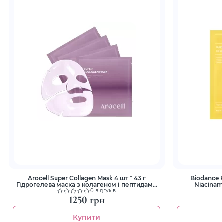
Arocell Super Collagen Mask 4 шт * 43 г
Biodance 
Гідрогелева маска з колагеном і пептидами
Niacinam
для ліфтингу та зволоження
0 відгуків
1250 грн
Купити