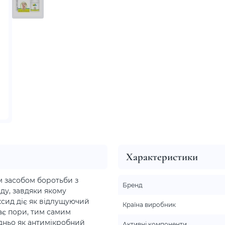
Характеристики
 засобом боротьби з
Бренд
ду, завдяки якому
сид діє як відлущуючий
Країна виробник
ає пори, тим самим
едньо як антимікробний
Активні компоненти