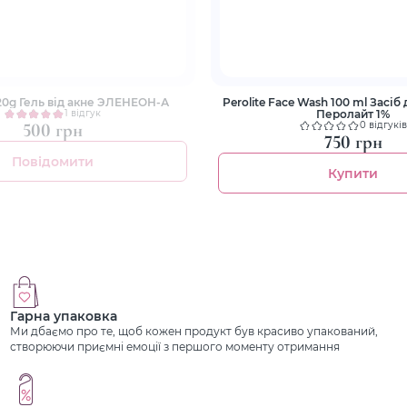
20g Гель від акне ЭЛЕНЕОН-А
Perolite Face Wash 100 ml Засіб
Перолайт 1%
1 відгук
500 грн
0 відгуків
750 грн
Повідомити
Купити
Гарна упаковка
Ми дбаємо про те, щоб кожен продукт був красиво упакований,
створюючи приємні емоції з першого моменту отримання