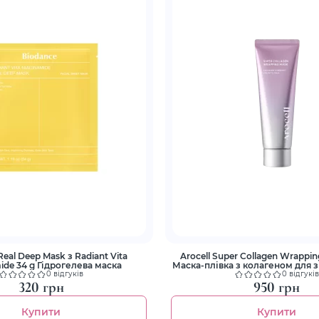
Real Deep Mask з Radiant Vita
Arocell Super Collagen Wrappi
ide 34 g Гідрогелева маска
Маска-плівка з колагеном для 
ліфтингу
0 відгуків
0 відгуків
320 грн
950 грн
Купити
Купити