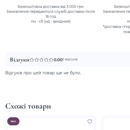
Безкоштовна доставка від 3 000 грн
Безкошто
Замовлення передаються службі доставки після
Замовлення пе
16 год
пн - сб (нд - вихідний)
п
*доставка «Ук
пов
Відгуки
0.00
0 відгуків
Відгуків про цей товар ще не було.
Схожі товари
New