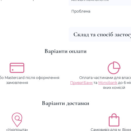
Проблема
Склад та спосіб засто
Варіанти оплати
або Mastercard після оформлення
Оплата частинами для власн
замовлення
ПриватБанк
та
Monobank
до 6 мі
яких комісій
Варіанти доставки
«Укрпошта»
Самовивіз для м. Він