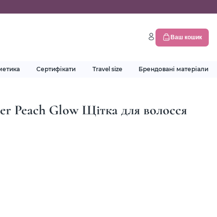
Ваш кошик
метика
Сертифікати
Travel size
Брендовані матеріали
yler Peach Glow Щітка для волосся