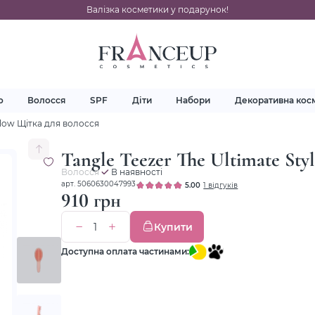
Валізка косметики у подарунок!
о
Волосся
SPF
Діти
Набори
Декоративна кос
 Glow Щітка для волосся
Tangle Teezer The Ultimate St
Волосся
В наявності
арт. 5060630047993
5.00
1 відгуків
910 грн
Купити
Доступна оплата частинами: