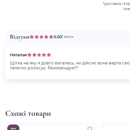
*доставка «Ук
пов
Відгуки
5.00
1 відгук
Наталья
Щітка на яку я довго вагалась, чи дійсно вона варта св
талегко розчісує. Рекомендую!!!
Схожі товари
New