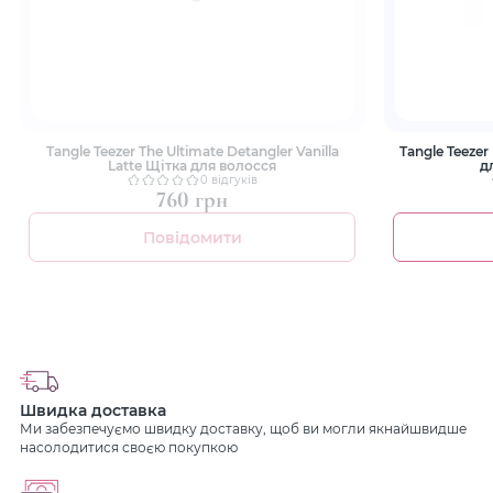
Tangle Teezer The Ultimate Detangler Vanilla
Tangle Teezer
Latte Щітка для волосся
д
0 відгуків
760 грн
Повідомити
Швидка доставка
Ми забезпечуємо швидку доставку, щоб ви могли якнайшвидше
насолодитися своєю покупкою