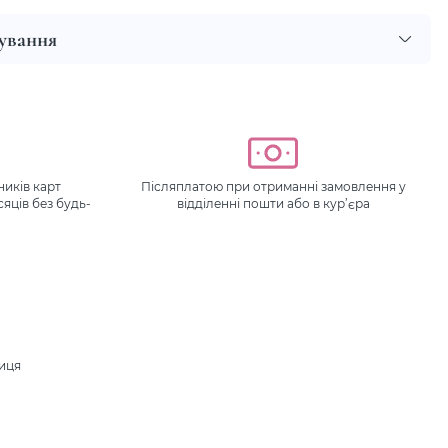
сування
иків карт
Післяплатою при отриманні замовлення у
сяців без будь-
відділенні пошти або в кур’єра
ниця
.