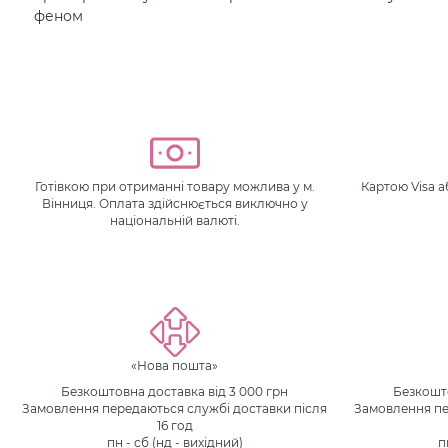
феном
Готівкою при отриманні товару можлива у м.
Картою Visa 
Вінниця. Оплата здійснюється виключно у
національній валюті.
«Нова пошта»
Безкоштовна доставка від 3 000 грн
Безкошто
Замовлення передаються службі доставки після
Замовлення пе
16 год
пн - сб (нд - вихідний)
п