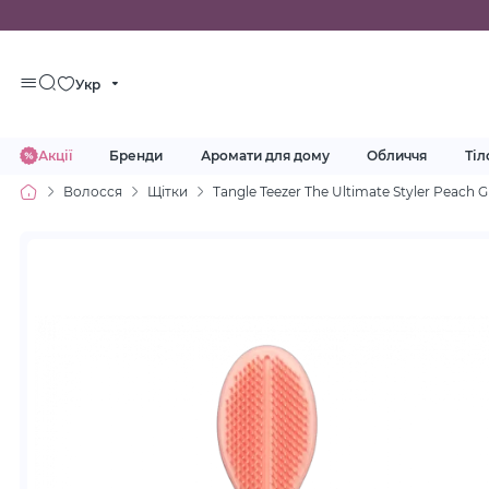
Укр
Акції
Бренди
Аромати для дому
Обличчя
Тіл
Волосся
Щітки
Tangle Teezer The Ultimate Styler Peach