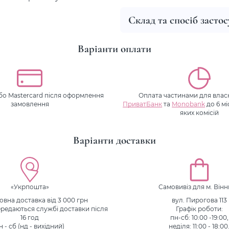
Склад та спосіб засто
Варіанти оплати
або Mastercard після оформлення
Оплата частинами для власн
замовлення
ПриватБанк
та
Monobank
до 6 мі
яких комісій
Варіанти доставки
«Укрпошта»
Самовивіз для м. Він
вна доставка від 3 000 грн
вул. Пирогова 113
редаються службі доставки після
Графік роботи:
16 год
пн-сб: 10:00 -19:00,
н - сб (нд - вихідний)
неділя: 11:00 - 18:00