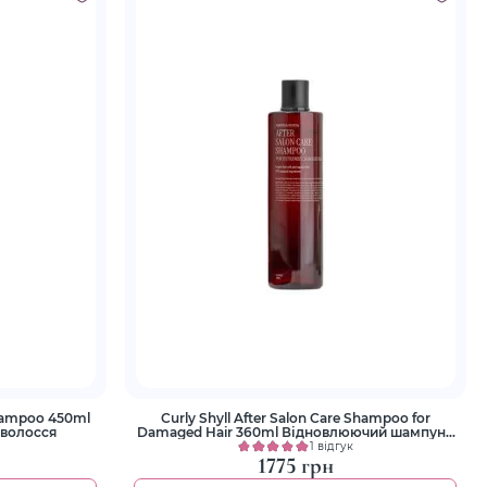
hampoo 450ml
Curly Shyll After Salon Care Shampoo for
волосся
Damaged Hair 360ml Відновлюючий шампунь
для дуже пошкодженого волосся
1 відгук
1775 грн