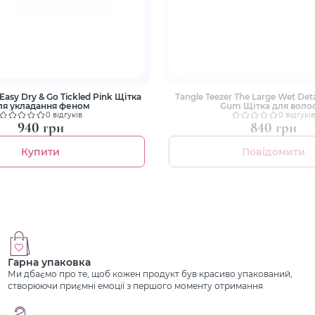
 Easy Dry & Go Tickled Pink Щітка
Tangle Teezer The Large Wet Det
ля укладання феном
Gum Щітка для воло
0 відгуків
0 відгуків
940 грн
840 грн
Купити
Повідомити
Гарна упаковка
Ми дбаємо про те, щоб кожен продукт був красиво упакований,
створюючи приємні емоції з першого моменту отримання