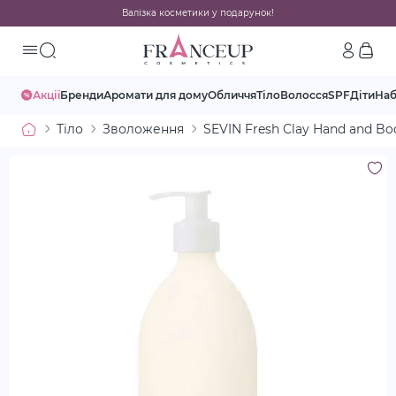
Валізка косметики у подарунок!
Акції
Бренди
Аромати для дому
Обличчя
Тіло
Волосся
SPF
Діти
На
Тіло
Зволоження
SEVIN Fresh Clay Hand and Bo