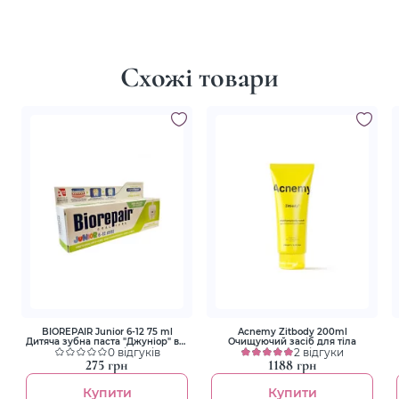
Схожі товари
BIOREPAIR Junior 6-12 75 ml
Acnemy Zitbody 200ml
Дитяча зубна паста "Джуніор" від
Очищуючий засіб для тіла
6 до 12 років
0 відгуків
2 відгуки
275 грн
1188 грн
Купити
Купити