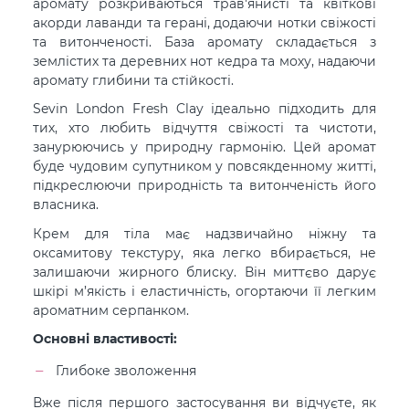
аромату розкриваються трав'янисті та квіткові
акорди лаванди та герані, додаючи нотки свіжості
та витонченості. База аромату складається з
землістих та деревних нот кедра та моху, надаючи
аромату глибини та стійкості.
Sevin London Fresh Clay ідеально підходить для
тих, хто любить відчуття свіжості та чистоти,
занурюючись у природну гармонію. Цей аромат
буде чудовим супутником у повсякденному житті,
підкреслюючи природність та витонченість його
власника.
Крем для тіла має надзвичайно ніжну та
оксамитову текстуру, яка легко вбирається, не
залишаючи жирного блиску. Він миттєво дарує
шкірі м’якість і еластичність, огортаючи її легким
ароматним серпанком.
Основні властивості:
Глибоке зволоження
Вже після першого застосування ви відчуєте, як