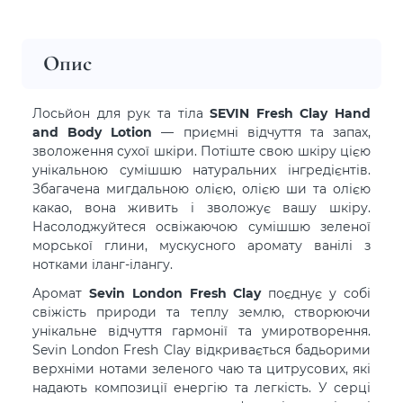
Опис
Лосьйон для рук та тіла
SEVIN Fresh Clay Hand
and Body Lotion
— приємні відчуття та запах,
зволоження сухої шкіри. Потіште свою шкіру цією
унікальною сумішшю натуральних інгредієнтів.
Збагачена мигдальною олією, олією ши та олією
какао, вона живить і зволожує вашу шкіру.
Насолоджуйтеся освіжаючою сумішшю зеленої
морської глини, мускусного аромату ванілі з
нотками іланг-ілангу.
Аромат
Sevin London Fresh Clay
поєднує у собі
свіжість природи та теплу землю, створюючи
унікальне відчуття гармонії та умиротворення.
Sevin London Fresh Clay відкривається бадьорими
верхніми нотами зеленого чаю та цитрусових, які
надають композиції енергію та легкість. У серці