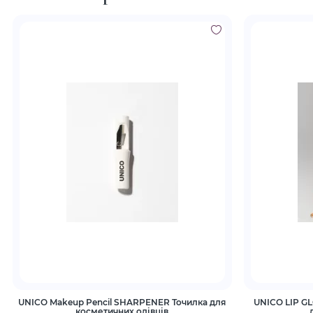
UNICO Makeup Pencil SHARPENER Точилка для
UNICO LIP G
косметичних олівців