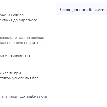
Склад та спосіб засто
рне 3D-сяйво.
ехтіння до виразного
зподіляється по повіках.
еальне сяюче покриття.
ься мінералами та
х навіть при
отягом усього дня без
льна міка, що відбивають
я.