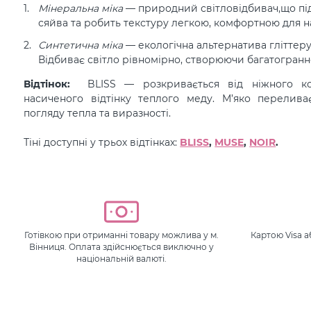
Мінеральна міка
— природний світловідбивач,що пі
сяйва та робить текстуру легкою, комфортною для н
Синтетична міка
— екологічна альтернатива гліттеру
Відбиває світло рівномірно, створюючи багатогранне
Відтінок:
BLISS — розкривається від ніжного ко
насиченого відтінку теплого меду. М’яко перелива
погляду тепла та виразності.
Тіні доступні у трьох відтінках:
BLISS
,
MUSE
,
NOIR
.
Готівкою при отриманні товару можлива у м.
Картою Visa 
Вінниця. Оплата здійснюється виключно у
національній валюті.