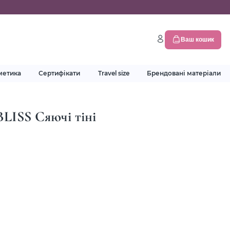
Ваш кошик
метика
Сертифікати
Travel size
Брендовані матеріали
ISS Сяючі тіні