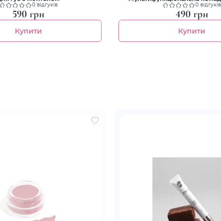
макіяжу обличчя
0 відгуків
0 відгуків
590 грн
490 грн
Купити
Купити