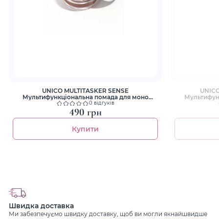
UNICO MULTITASKER SENSE
UNICO
Мультифункціональна помада для моно
Мультифун
макіяжу обличчя
0 відгуків
490 грн
Купити
Швидка доставка
Ми забезпечуємо швидку доставку, щоб ви могли якнайшвидше