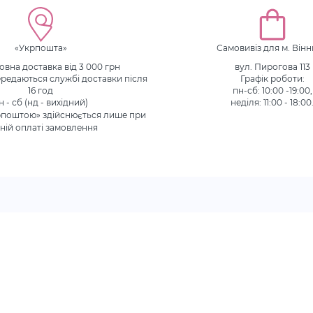
«Укрпошта»
Самовивіз для м. Він
вна доставка від 3 000 грн
вул. Пирогова 113
редаються службі доставки після
Графік роботи:
16 год
пн-сб: 10:00 -19:00,
н - сб (нд - вихідний)
неділя: 11:00 - 18:00
рпоштою» здійснюється лише при
ній оплаті замовлення