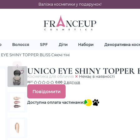
Валізка косметики у подарунок!
о
Волосся
SPF
Діти
Набори
Декоративна кос
EYE SHINY TOPPER BLISS Сяючі тіні
UNICO EYE SHINY TOPPER BL
Косметика для обличчя
Немає в наявності
арт.
0.00
0 відгуків
Повідомити
Доступна оплата частинами: