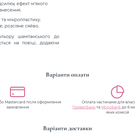
дсилює ефект м'якого
анесення.
 та мікропластику.
, розсіяне сяйво.
льору шампанського до
ється на повіці, додаючи
Варіанти оплати
або Mastercard після оформлення
Оплата частинами для власн
замовлення
ПриватБанк
та
Monobank
до 6 мі
яких комісій
Варіанти доставки