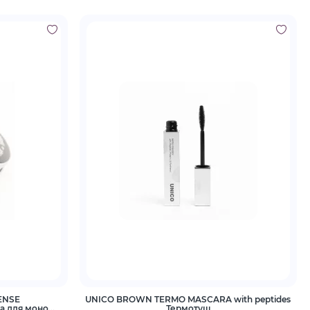
ENSE
UNICO BROWN TERMO MASCARA with peptides
а для моно
Термотуш