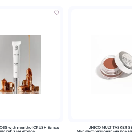
LOSS with menthol CRUSH Блиск
UNICO MULTITASKER S
для губ з ментолом
Мультифункціональна помад