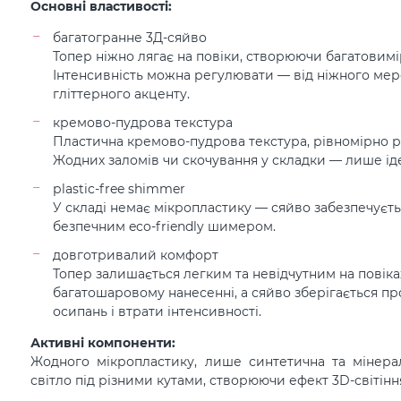
Основні властивості:
багатогранне 3Д-сяйво
Топер ніжно лягає на повіки, створюючи багатовимі
Інтенсивність можна регулювати — від ніжного мер
гліттерного акценту.
кремово-пудрова текстура
Пластична кремово-пудрова текстура, рівномірно ро
Жодних заломів чи скочування у складки — лише ід
рlastic-free shimmer
У складі немає мікропластику — сяйво забезпечуєт
безпечним eco-friendly шимером.
довготривалий комфорт
Топер залишається легким та невідчутним на повіка
багатошаровому нанесенні, а сяйво зберігається пр
осипань і втрати інтенсивності.
Активні компоненти:
Жодного мікропластику, лише синтетична та мінера
світло під різними кутами, створюючи ефект 3D-світінн