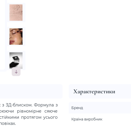
Характеристики
к з 3Д-блиском. Формула з
Бренд
орюючи рівномірне сяюче
 стійкими протягом усього
Країна виробник
овіках.