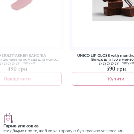
 MULTITASKER SANGRIA
UNICO LIP GLOSS with menth
кціональна помада для моно
Блиск для губ з мент
макіяжу обличчя
0 відгуків
0 відгуків
490 грн
590 грн
Повідомити
Купити
Гарна упаковка
Ми дбаємо про те, щоб кожен продукт був красиво упакований,