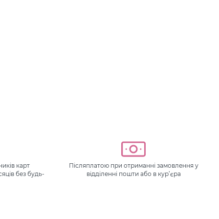
иків карт
Післяплатою при отриманні замовлення у
сяців без будь-
відділенні пошти або в кур’єра