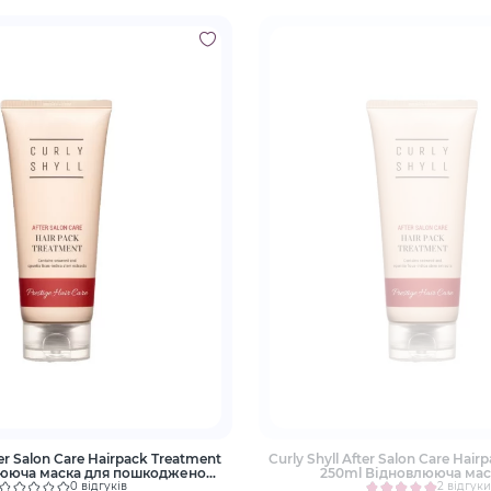
ter Salon Care Hairpack Treatment
Curly Shyll After Salon Care Hai
лююча маска для пошкодженого
250ml Відновлююча мас
волосся
пошкодженого воло
0 відгуків
2 відгуки