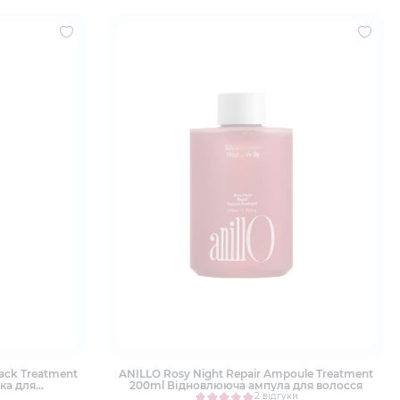
rpack Treatment
ANILLO Rosy Night Repair Ampoule Treatment
ка для
200ml Відновлююча ампула для волосся
сся
2 відгуки