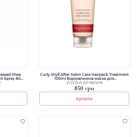
ressed Shea
Curly Shyll After Salon Care Hairpack Treatment
nt Spray 80ml
100ml Відновлююча маска для
т
пошкодженого волосся
в
0 відгуків
850 грн
Купити