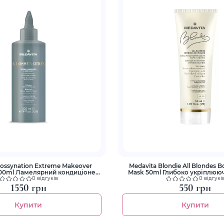
lossynation Extreme Makeover
Medavita Blondie All Blondes 
 200ml Ламелярний кондиціонер
Mask 50ml Глибоко укріплююч
йво» з ефектом ламінування
всіх типів білявого во
0 відгуків
0 відгукі
волосся
1550 грн
550 грн
Купити
Купити