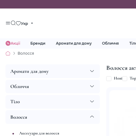
Укр
Акції
Бренди
Аромати для дому
Обличчя
Тіл
Волосся
Волосся ак
Аромати для дому
Нові
To
Обличчя
Тіло
Волосся
Аксесуари для волосся