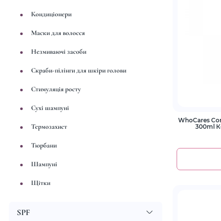
Кондиціонери
Маски для волосся
Незмиваючі засоби
Скраби-пілінги для шкіри голови
Стимуляція росту
Сухі шампуні
WhoCares Con
Термозахист
300ml К
вдо
Тюрбани
Шампуні
Щітки
SPF