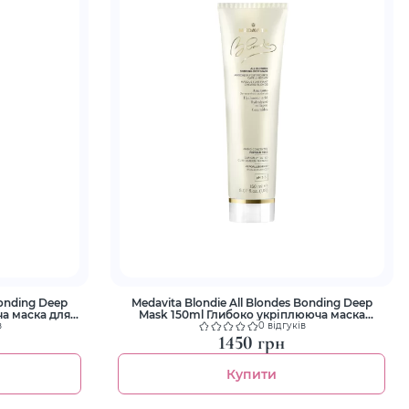
Bonding Deep
Medavita Blondie All Blondes Bonding Deep
а маска для
Mask 150ml Глибоко укріплююча маска
лосся
длявсіх типів білявого волосся
в
0 відгуків
1450 грн
Купити