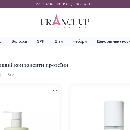
Валізка косметики у подарунок!
о
Волосся
SPF
Діти
Набори
Декоративна кос
тивні компоненти протеїни
p
Sale