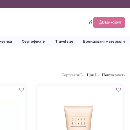
Ваш кошик
метика
Сертифікати
Travel size
Брендовані матеріали
Сортувати:
Ціна
Популярність