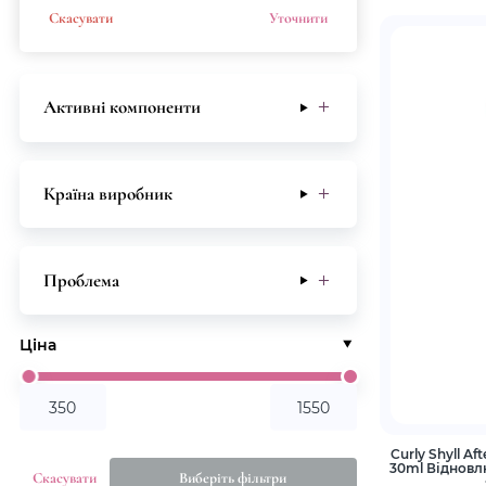
Скасувати
Уточнити
Активні компоненти
Країна виробник
Проблема
Ціна
Curly Shyll Af
30ml Віднов
Скасувати
Виберіть фільтри