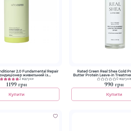
ditioner 2.0 Fundamental Repair
Rated Green Real Shea Gold P
ондиціонер живильний із
Butter Protein Leave-in Treatme
сконаленою формулою
Спрей Термозахиc
2 відгуки
0 відгукі
1199 грн
990 грн
Купити
Купити