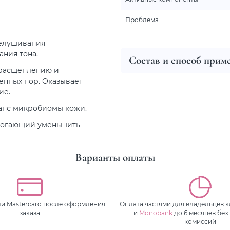
Проблема
шелушивания
ния тона.
Состав и способ прим
 расщеплению и
енных пор. Оказывает
ие.
ланс микробиомы кожи.
омогающий уменьшить
Варианты оплаты
или Mastercard после оформления
Оплата частями для владельцев 
заказа
и
Monobank
до 6 месяцев без
комиссий