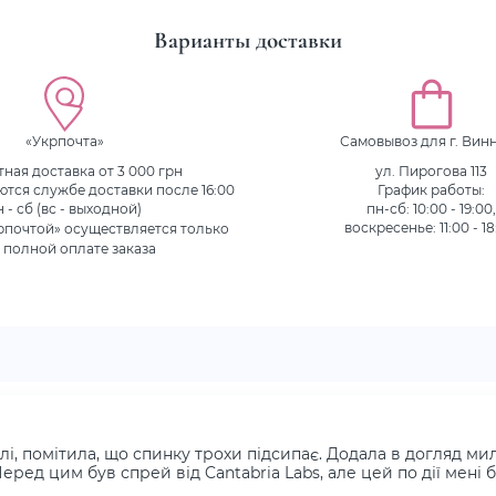
Варианты доставки
«Укрпочта»
Самовывоз для г. Вин
ная доставка от 3 000 грн
ул. Пирогова 113
ются службе доставки после 16:00
График работы:
н - сб (вс - выходной)
пн-сб: 10:00 - 19:00
рпочтой» осуществляется только
воскресенье: 11:00 - 18
 полной оплате заказа
алі, помітила, що спинку трохи підсипає. Додала в догляд ми
ред цим був спрей від Cantabria Labs, але цей по дії мені 