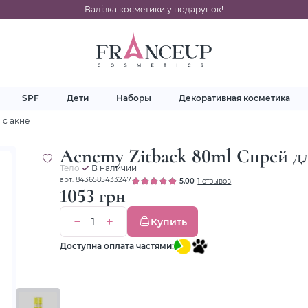
Валізка косметики у подарунок!
SPF
Дети
Наборы
Декоративная косметика
 с акне
Acnemy Zitback 80ml Спрей дл
Тело
В наличии
арт. 8436585433247
5.00
1 отзывов
1053 грн
Купить
Доступна оплата частями: