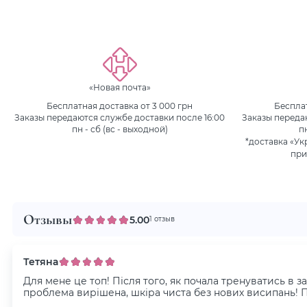
«Новая почта»
Бесплатная доставка от 3 000 грн
Бесплат
Заказы передаются службе доставки после 16:00
Заказы переда
пн - сб (вс - выходной)
п
*доставка «Ук
при
Отзывы
5.00
1 отзыв
Тетяна
Для мене це топ! Після того, як почала тренуватись в з
проблема вирішена, шкіра чиста без нових висипань! Пе