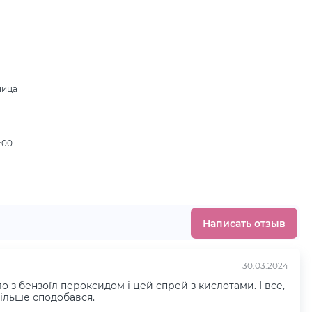
ница
,
:00.
Написать отзыв
30.03.2024
ло з бензоїл пероксидом і цей спрей з кислотами. І все,
більше сподобався.