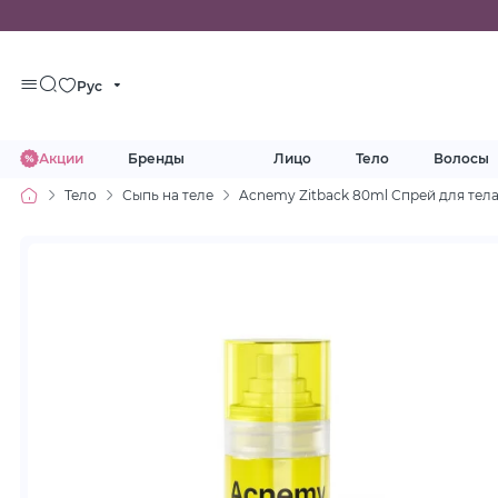
Рус
Акции
Бренды
Лицо
Тело
Волосы
Тело
Сыпь на теле
Acnemy Zitback 80ml Спрей для тела