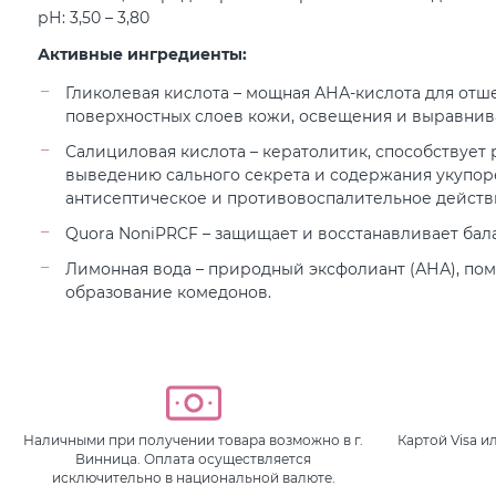
рН: 3,50 – 3,80
Активные ингредиенты:
Гликолевая кислота – мощная АНА-кислота для от
поверхностных слоев кожи, освещения и выравнива
Салициловая кислота – кератолитик, способствует
выведению сального секрета и содержания укупор
антисептическое и противовоспалительное действ
Quora NoniPRCF – защищает и восстанавливает ба
Лимонная вода – природный эксфолиант (АНА), п
образование комедонов.
Наличными при получении товара возможно в г.
Картой Visa 
Винница. Оплата осуществляется
исключительно в национальной валюте.