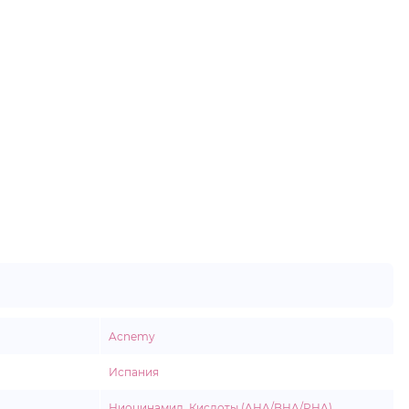
Acnemy
Испания
Ниоцинамид
,
Кислоты (AHA/BHA/PHA)