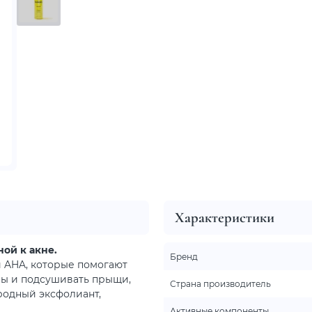
Характеристики
ой к акне.
Бренд
 AHA, которые помогают
ры и подсушивать прыщи,
Страна производитель
родный эксфолиант,
Активные компоненты