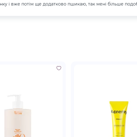
нку і вже потім ще додатково пшикаю, так мені більше подоб