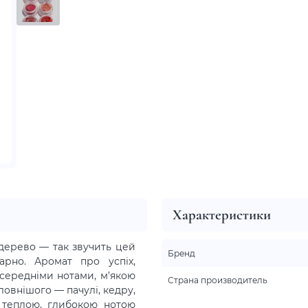
Характеристики
дерево — так звучить цей
Бренд
арно. Аромат про успіх,
 середніми нотами, м’якою
Страна производитель
ловнішого — пачулі, кедру,
 теплою, глибокою нотою