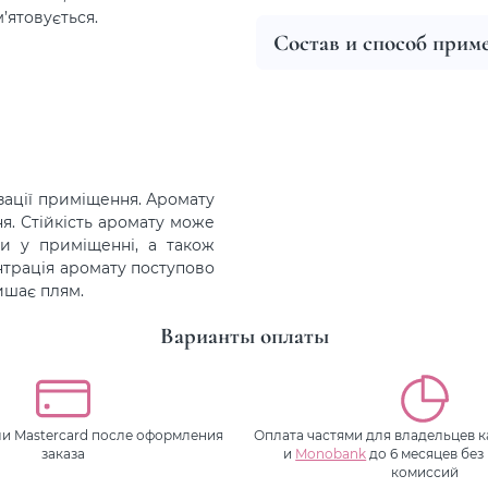
’ятовується.
Состав и способ прим
зації приміщення. Аромату
я. Стійкість аромату може
ри у приміщенні, а також
нтрація аромату поступово
лишає плям.
Варианты оплаты
или Mastercard после оформления
Оплата частями для владельцев 
заказа
и
Monobank
до 6 месяцев без
комиссий