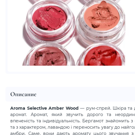
Описание
Aroma Selective Amber Wood
— рум-спрей. Шкіра та 
аромат. Аромат, який звучить дорого та неордин
впененість та індивідуальність. Бергамот знайомить з
та з характером, лавандою і переносить увагу до найго
амбри. Саме, вони дають аромату цього звучання з