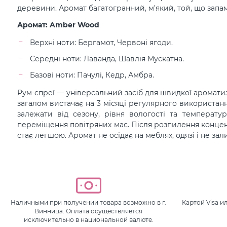
деревини. Аромат багатогранний, м’який, той, що запам
Аромат: Amber Wood
Верхні ноти: Бергамот, Червоні ягоди.
Середні ноти: Лаванда, Шавлія Мускатна.
Базові ноти: Пачулі, Кедр, Амбра.
Рум-спреї — універсальний засіб для швидкої аромати
загалом вистачає на 3 місяці регулярного використанн
залежати від сезону, рівня вологості та температу
переміщення повітряних мас. Після розпилення конце
стає легшою. Аромат не осідає на меблях, одязі і не за
Наличными при получении товара возможно в г.
Картой Visa 
Винница. Оплата осуществляется
исключительно в национальной валюте.