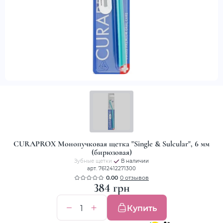
CURAPROX Монопучковая щетка "Single & Sulcular", 6 мм
(бирюзовая)
Зубные щетки
В наличии
арт. 7612412271300
0.00
0 отзывов
384 грн
Купить