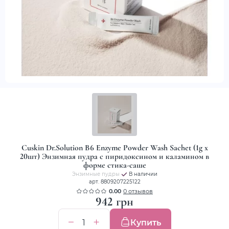
Cuskin Dr.Solution B6 Enzyme Powder Wash Sachet (1g x
20шт) Энзимная пудра с пиридоксином и каламином в
форме стика-саше
Энзимные пудры
В наличии
арт. 8809207225122
0.00
0 отзывов
942 грн
Купить