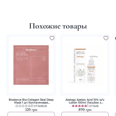
Похожие товары
Biodance Bio-Collagen Real Deep
Azelogy Azelaic Acid 10% w/v
Mask 1 шт Коллагеновая
Lotion 100ml Лосьйон з
гидрогелевая маска для
0 отзывов
азелаїновою кислотою 10%
1 отзыв
глубокого увлажнения
320 грн
890 грн