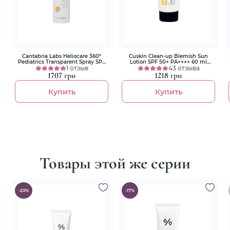
Cantabria Labs Heliocare 360°
Cuskin Clean-up Blemish Sun
Pediatrics Transparent Spray SPF
Lotion SPF 50+ PA++++ 60 ml
50+ 200 ml Детский
1 отзыв
Солнцезащитный лосьон
43 отзыва
солнцезащитный спрей
1707 грн
1218 грн
Купить
Купить
Товары этой же серии
-20%
-17%