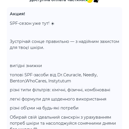
Акция!
SPF-сезон уже тут! ☀️
Зустрічай сонце правильно — з надійним захистом
для твоєї шкіри.
вигідні знижки
топові SPF-засоби від Dr.Ceuracle, Needly,
Benton,WhoCares, Instytutum
різні типи фільтрів: хімічні, фізичні, комбіновані
легкі формули для щоденного використання
різні об’єми на будь-які потреби
Обирай свій ідеальний санскрін з урахуванням
потреб шкіри та насолоджуйся сонячними днями