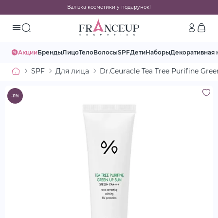
Валізка косметики у подарунок!
Акции
Бренды
Лицо
Тело
Волосы
SPF
Дети
Наборы
Декоративная 
SPF
Для лица
Dr.Ceuracle Tea Tree Purifine 
-11%