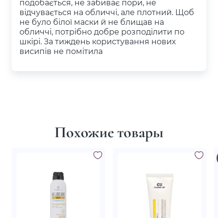
подобається, не забиває пори, не
відчувається на обличчі, але плотний. Щоб
не було білої маски й не блищав на
обличчі, потрібно добре розподілити по
шкірі. За тиждень користування нових
висипів не помітила
Похожие товары