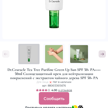
Dr.Ceuracle Tea Tree Purifine Green Up Sun SPF 50+ PA++++
50ml Солнцезащитный крем для нейтрализации
покраснений с экстрактом чайного дерева SPF 50+ PA
Для лица
Нет в наличии
арт. 8806133615676
4.00
4 отзывов
Сообщить
Доступна оплата частями: