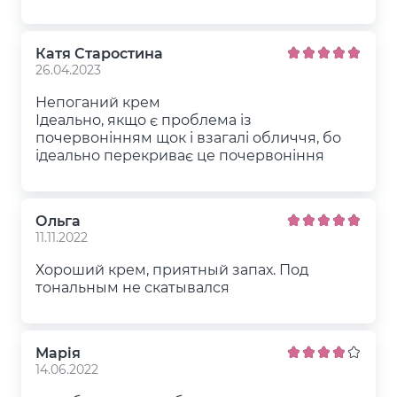
Катя Старостина
26.04.2023
Непоганий крем
Ідеально, якщо є проблема із
почервонінням щок і взагалі обличчя, бо
ідеально перекриває це почервоніння
Ольга
11.11.2022
Хороший крем, приятный запах. Под
тональным не скатывался
Марія
14.06.2022