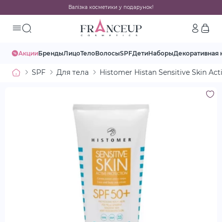
Валізка косметики у подарунок!
Акции
Бренды
Лицо
Тело
Волосы
SPF
Дети
Наборы
Декоративная 
SPF
Для тела
Histomer Histan Sensitive Skin A