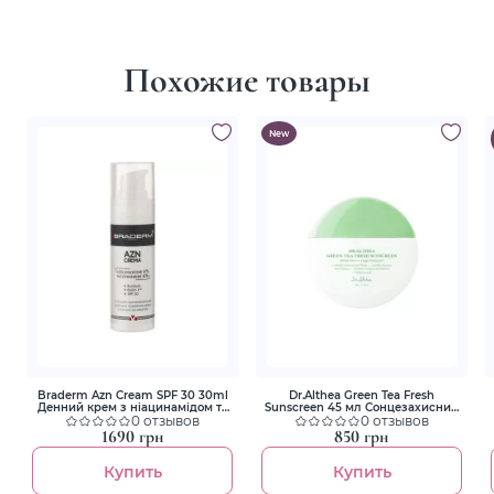
Похожие товары
New
Braderm Azn Cream SPF 30 30ml
Dr.Althea Green Tea Fresh
Денний крем з ніацинамідом та
Sunscreen 45 мл Сонцезахисний
СПФ
0 отзывов
крем з зеленим чаєм
0 отзывов
1690 грн
850 грн
Купить
Купить