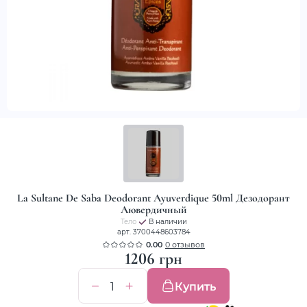
La Sultane De Saba Deodorant Ayuverdique 50ml Дезодорант
Аювердичный
Тело
В наличии
арт. 3700448603784
0.00
0 отзывов
1206 грн
Купить