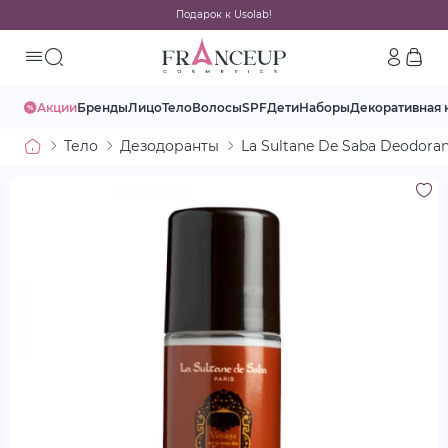
Подарок к Usolab!
Акции
Бренды
Лицо
Тело
Волосы
SPF
Дети
Наборы
Декоративная 
Тело
Дезодоранты
La Sultane De Saba Deodor