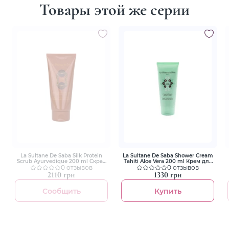
Товары этой же серии
La Sultane De Saba Silk Protein
La Sultane De Saba Shower Cream
Scrub Ayurvedique 200 ml Скраб
Tahiti Aloe Vera 200 ml Крем для
для тела шелковый
0 отзывов
душа Tahiti Aloe Vera
0 отзывов
Аюрведический
2110 грн
1330 грн
Сообщить
Купить