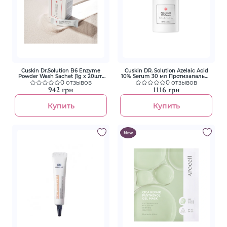
Cuskin Dr.Solution B6 Enzyme
Cuskin DR. Solution Azelaic Acid
Powder Wash Sachet (1g x 20шт)
10% Serum 30 мл Протизапальна
Энзимная пудра с
0 отзывов
освітлююча сироватка з
0 отзывов
пиридоксином и каламином в
азелаїновою кислотою 10%
942 грн
1116 грн
форме стика-саше
Купить
Купить
New