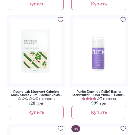
Купить
Купить
Round Lab Mugwort Calming
Purito Dermide Relief Barrier
Mask Sheet 25 ml Заспокійлива
Moistruizer 100ml Увлажняющий
маска з морським полином
0 отзывов
крем с комплексом керамидов
3 отзыва
120 грн
999 грн
Купить
Купить
Top