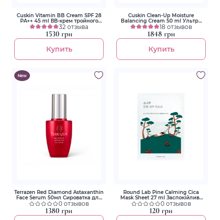
Cuskin Vitamin BB Cream SPF 28
Cuskin Clean-Up Moisture
PA++ 45 ml ВВ-крем тройного
Balancing Cream 50 ml Ультра
действия с витамином U и
32 отзыва
увлажняющий крем
18 отзывов
пептидами
1530 грн
1848 грн
Купить
Купить
New
Terrazen Red Diamond Astaxanthin
Round Lab Pine Calming Cica
Face Serum 50мл Сироватка для
Mask Sheet 27 ml Заспокійлива
обличчя з астаксантином
0 отзывов
тканинна маска з екстрактом
0 отзывов
голок сосни
1380 грн
120 грн