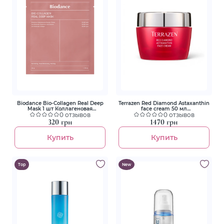
Biodance Bio-Collagen Real Deep
Terrazen Red Diamond Astaxanthin
Mask 1 шт Коллагеновая
face cream 50 мл
гидрогелевая маска для
0 отзывов
Антиоксидантный крем с
0 отзывов
глубокого увлажнения
астаксантином
320 грн
1470 грн
Купить
Купить
Top
New