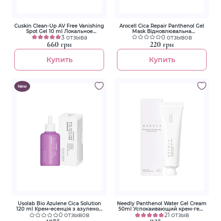
Cuskin Clean-Up AV Free Vanishing
Arocell Cica Repair Panthenol Gel
Spot Gel 10 ml Локальное
Mask Відновлювальна
средство против воспалений с
3 отзыва
гідрогелева маска з екзосомами
0 отзывов
салициловой кислотой и цинком
центели та пантенолом
660 грн
220 грн
Купить
Купить
New
Usolab Bio Azulene Cica Solution
Needly Panthenol Water Gel Cream
120 ml Крем–есенція з азуленом
50ml Успокаивающий крем-гель
та центелою для проблемної
0 отзывов
с пантенолом
21 отзыв
шкіри