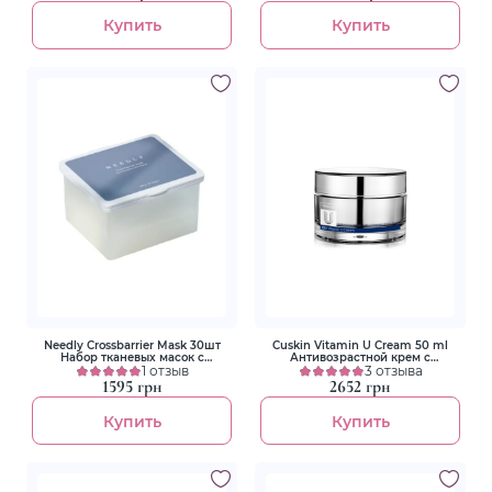
Купить
Купить
Needly Crossbarrier Mask 30шт
Cuskin Vitamin U Cream 50 ml
Набор тканевых масок с
Антивозрастной крем с
керамидами и пантенолом
1 отзыв
пептидами и витамином U
3 отзыва
1595 грн
2652 грн
Купить
Купить