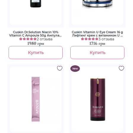
Cuskin Dr.Solution Niacin 10%
Cuskin Vitamin U Eye Cream 16 g
Vitamin C Ampoule 50g Ампула с
Лифтинг крем с витамином U и
ниацинамидом 10% и витамином
2 отзыва
пептидами для зоны вокруг глаз
3 отзыва
1980 грн
1716 грн
Купить
Купить
New