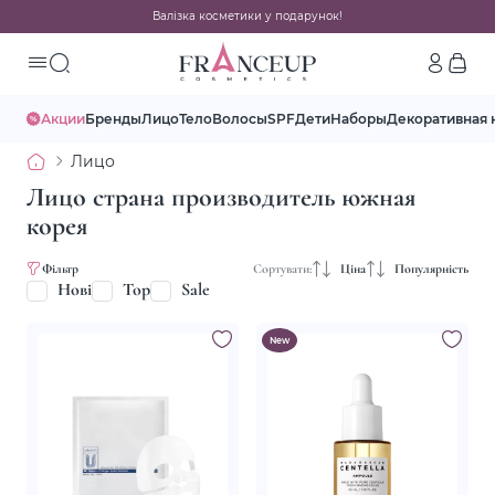
Валізка косметики у подарунок!
Акции
Бренды
Лицо
Тело
Волосы
SPF
Дети
Наборы
Декоративная 
Лицо
Лицо страна производитель южная
корея
Фільтр
Сортувати:
Ціна
Популярність
Нові
Top
Sale
New