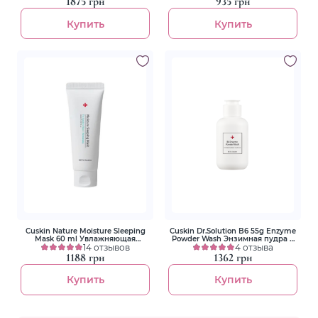
1875 грн
935 грн
Купить
Купить
Cuskin Nature Moisture Sleeping
Cuskin Dr.Solution B6 55g Enzyme
Mask 60 ml Увлажняющая
Powder Wash Энзимная пудра с
ночная маска
14 отзывов
пиридоксином и каламином
4 отзыва
1188 грн
1362 грн
Купить
Купить