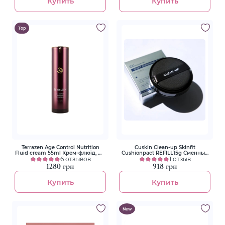
Купить
Купить
Top
Terrazen Age Control Nutrition
Cuskin Clean-up Skinfit
Fluid cream 55ml Крем-флюїд, що
Cushionpact REFILL15g Сменный
омолоджує, з природним
6 отзывов
блок к кушону Тон 21 Fair
1 отзыв
комплексом проти зморшок
1280 грн
918 грн
Купить
Купить
New