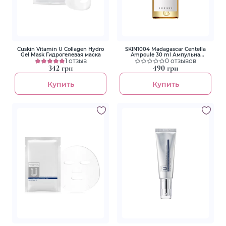
Cuskin Vitamin U Collagen Hydro
SKIN1004 Madagascar Centella
Gel Mask Гидрогелевая маска
Ampoule 30 ml Ампульна
1 отзыв
сироватка з екстрактом
0 отзывов
центелли азіатської
342 грн
490 грн
Купить
Купить