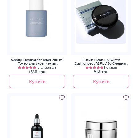
Needly Crossbarrier Toner 200 ml
Cuskin Clean-up Skinfit
Тонер для укрепления
Cushionpact REFILL15g Сменный
защитного барьера с
13 отзывов
блок к кушону Тон 23 Fair
1 отзыв
керамидами и пантенолом
1530 грн
918 грн
Купить
Купить