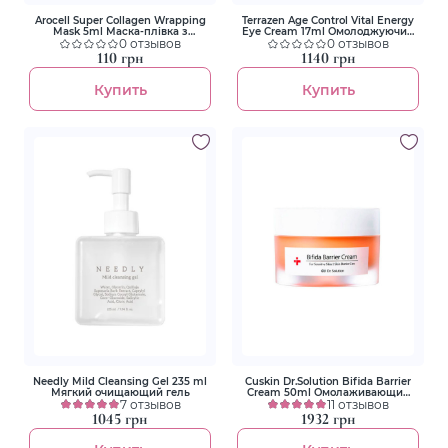
Arocell Super Collagen Wrapping
Terrazen Age Control Vital Energy
Mask 5ml Маска-плівка з
Eye Cream 17ml Омолоджуючий
колагеном для зволоження та
0 отзывов
крем проти зморшок навколо
0 отзывов
ліфтингу
очей
110 грн
1140 грн
Купить
Купить
Needly Mild Cleansing Gel 235 ml
Cuskin Dr.Solution Bifida Barrier
Мягкий очищающий гель
Cream 50ml Омолаживающий
7 отзывов
крем с лизатом бифидобактерий
11 отзывов
65%
1045 грн
1932 грн