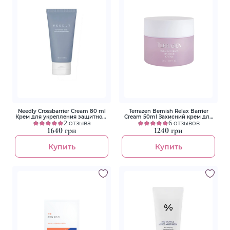
Needly Crossbarrier Cream 80 ml
Terrazen Bemish Relax Barrier
Крем для укрепления защитного
Cream 50ml Захисний крем для
барьера с керамидами и
2 отзыва
чутливої шкіри обличчя
6 отзывов
пантенолом
1640 грн
1240 грн
Купить
Купить