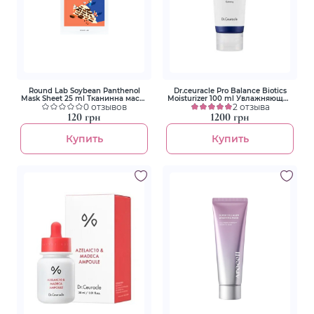
Round Lab Soybean Panthenol
Dr.ceuracle Pro Balance Biotics
Mask Sheet 25 ml Тканинна маска
Moisturizer 100 ml Увлажняющий
з екстрактом соєвих бобів та
0 отзывов
крем с пробиотиками
2 отзыва
пантенолом
120 грн
1200 грн
Купить
Купить