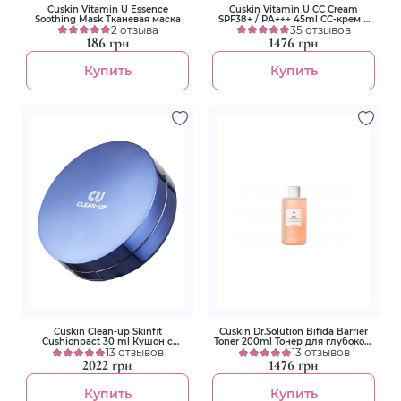
Cuskin Vitamin U Essence
Cuskin Vitamin U CC Cream
Soothing Mask Тканевая маска
SPF38+ / РА+++ 45ml СС-крем с
2 отзыва
витамином U
35 отзывов
186 грн
1476 грн
Купить
Купить
Cuskin Clean-up Skinfit
Cuskin Dr.Solution Bifida Barrier
Cushionpact 30 ml Кушон с
Toner 200ml Тонер для глубокого
запаской Тон 23 Medium
13 отзывов
увлажнения бифидой 85%
13 отзывов
2022 грн
1476 грн
Купить
Купить