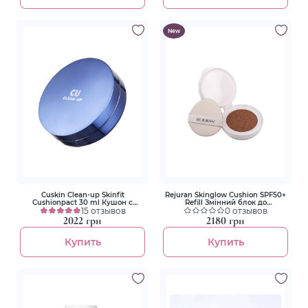
New
Cuskin Clean-up Skinfit
Rejuran Skinglow Cushion SPF50+
Cushionpact 30 ml Кушон с
Refill Змінний блок до
запаской Тон 21
15 отзывов
мультифункціонального кушона
0 отзывов
з полінуклеотидами
2022 грн
2180 грн
Купить
Купить