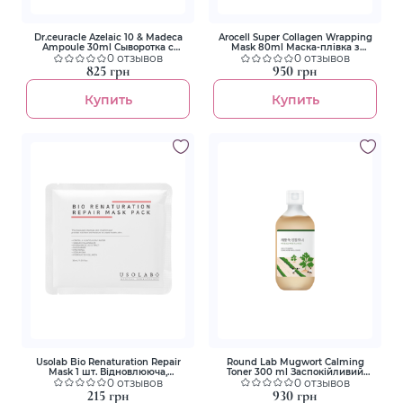
Dr.ceuracle Azelaic 10 & Madeca
Arocell Super Collagen Wrapping
Ampoule 30ml Сыворотка с
Mask 80ml Маска-плівка з
азелаиновой кислотой 10% и
0 отзывов
колагеном для зволоження та
0 отзывов
мадекасосид
ліфтингу
825 грн
950 грн
Купить
Купить
Usolab Bio Renaturation Repair
Round Lab Mugwort Calming
Mask 1 шт. Відновлююча,
Toner 300 ml Заспокійливий
заспокійлива та омолоджуюча
0 отзывов
тонер з морським полином
0 отзывов
маска
215 грн
930 грн