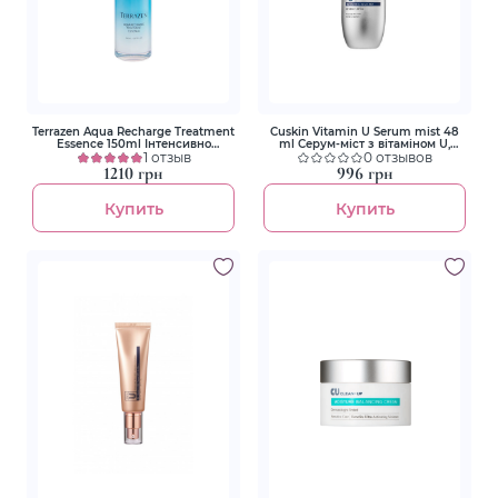
Terrazen Aqua Recharge Treatment
Cuskin Vitamin U Serum mist 48
Essence 150ml Інтенсивно
ml Серум-міст з вітаміном U,
зволожуюча есенція для обличчя
1 отзыв
пептидами та волюфіліном
0 отзывов
з гіалуроновим комплексом
1210 грн
996 грн
Купить
Купить