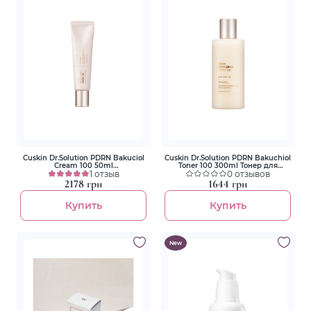
Cuskin Dr.Solution PDRN Bakuciol
Cuskin Dr.Solution PDRN Bakuchiol
Cream 100 50ml
Toner 100 300ml Тонер для
Регенерирующий крем с
1 отзыв
відновлення шкіри з
0 отзывов
полинуклеотидами и
полінуклеотидами та бакучіолом
2178 грн
1644 грн
бакучиолом
Купить
Купить
New