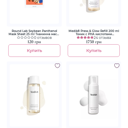
Round Lab Soybean Panthenol
Medik8 Press & Glow Refill 200 ml
Mask Sheet 25 ml Тканинна маска
Тоник с РНА кислотами
з екстрактом соєвих бобів та
0 отзывов
(переменный флакон)
24 отзыва
пантенолом
120 грн
1750 грн
Купить
Купить