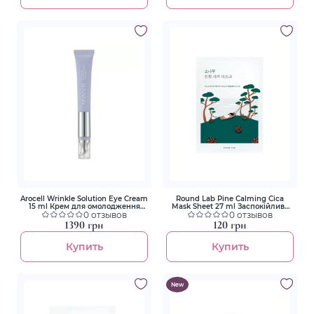
Arocell Wrinkle Solution Eye Cream
Round Lab Pine Calming Cica
15 ml Крем для омолодження
Mask Sheet 27 ml Заспокійлива
шкіри навколо очей з
0 отзывов
тканинна маска з екстрактом
0 отзывов
ботулінічним поліпептидом та
голок сосни
1390 грн
120 грн
гальванічним підсилювачем-
аплікатором
Купить
Купить
New