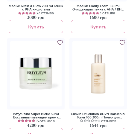
Medik8 Press & Glow 200 ml Тоник
Medik8 Clarity Foam 150 ml
с РНА кислотами
Очищающая пенка с АНА / ВНА
32 отзыва
для очищения жирной и
3 отзыва
проблемной кожи
2000 грн
1600 грн
Купить
Купить
Instytutum Super Biotic 50ml
Cuskin Dr.Solution PDRN Bakuchiol
Восстанавливающий крем с
Toner 100 300ml Тонер для
керамидами и комплексом пре-
16 отзывов
відновлення шкіри з
0 отзывов
и пробиотиков
полінуклеотидами та бакучіолом
4200 грн
1644 грн