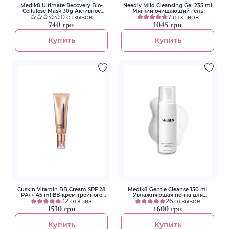
Medik8 Ultimate Recovery Bio-
Needly Mild Cleansing Gel 235 ml
Cellulose Mask 30g Активное
Мягкий очищающий гель
увлажнение и восстановление
0 отзывов
7 отзывов
740 грн
1045 грн
Купить
Купить
Cuskin Vitamin BB Cream SPF 28
Medik8 Gentle Cleanse 150 ml
PA++ 45 ml ВВ-крем тройного
Увлажняющая пенка для
действия с витамином U и
32 отзыва
умывания с розмарином
26 отзывов
пептидами
1530 грн
1600 грн
Купить
Купить