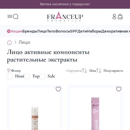
Валізка косметики у подарунок!
Акции
Бренды
Лицо
Тело
Волосы
SPF
Дети
Наборы
Декоративная 
Лицо
Лицо активные компоненты
растительные экстракты
Фільтр
Сортувати:
Ціна
Популярність
Нові
Top
Sale