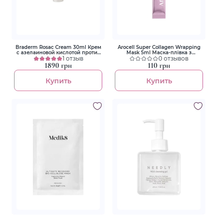
Braderm Rosac Cream 30ml Крем
Arocell Super Collagen Wrapping
с азелаиновой кислотой против
Mask 5ml Маска-плівка з
купероза и розацеа
1 отзыв
колагеном для зволоження та
0 отзывов
ліфтингу
1890 грн
110 грн
Купить
Купить