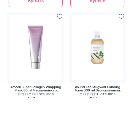
Купить
Купить
Arocell Super Collagen Wrapping
Round Lab Mugwort Calming
Mask 80ml Маска-плівка з
Toner 300 ml Заспокійливий
колагеном для зволоження та
0 отзывов
тонер з морським полином
0 отзывов
ліфтингу
950 грн
930 грн
Купить
Купить
-20%