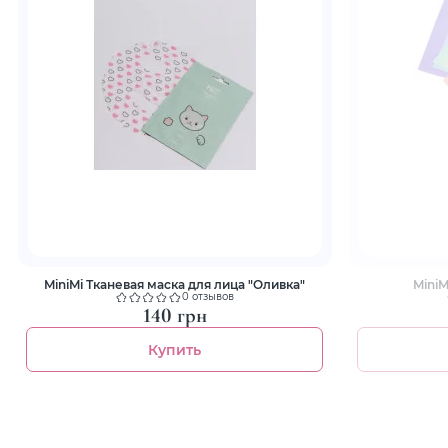
MiniMi Тканевая маска для лица "Оливка"
MiniM
0 отзывов
140 грн
Купить