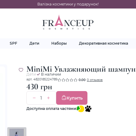
Валізка косметики у подарунок!
SPF
Дети
Наборы
Декоративная косметика
MiniMi Увлажняющий шампунь
Дети
В наличии
арт. 4820185224789
0.00
0 отзывов
430 грн
Купить
Доступна оплата частями: