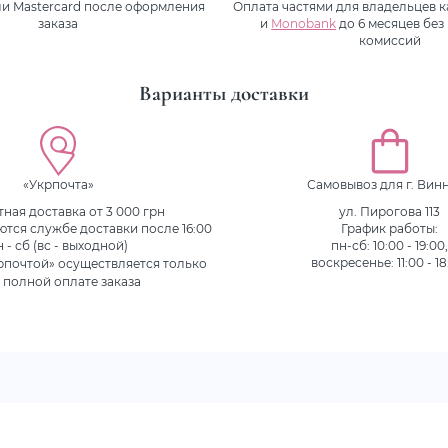
или Mastercard после оформления
Оплата частями для владельцев 
заказа
и
Monobank
до 6 месяцев без
комиссий
Варианты доставки
«Укрпочта»
Самовывоз для г. Вин
ная доставка от 3 000 грн
ул. Пирогова 113
ются службе доставки после 16:00
График работы:
н - сб (вс - выходной)
пн-сб: 10:00 - 19:00
рпочтой» осуществляется только
воскресенье: 11:00 - 18
 полной оплате заказа