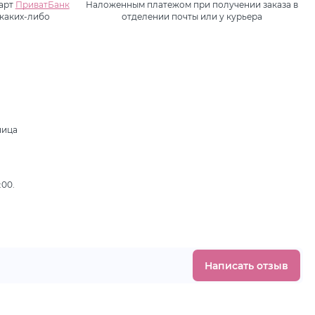
карт
ПриватБанк
Наложенным платежом при получении заказа в
 каких-либо
отделении почты или у курьера
ница
,
:00.
Написать отзыв