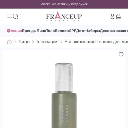
Валізка косметики у подарунок!
Акции
Бренды
Лицо
Тело
Волосы
SPF
Дети
Наборы
Декоративная 
Лицо
Тонизация
Увлажняющие тоники для ли