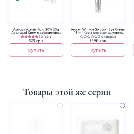
Azelogy Azelaic Acid 20% 30g
Arocell Wrinkle Solution Eye Cream
Азелоджі Крем с азелоиновой
15 ml Крем для омолодження
кислотой 20%
1 отзыв
шкіри навколо очей з
0 отзывов
ботулінічним поліпептидом та
525 грн
1390 грн
гальванічним підсилювачем-
аплікатором
Купить
Купить
Товары этой же серии