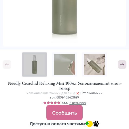
Needly Cicachid Relaxing Mist 100мл Успокаивающий мист-
тонер
Увлажняющие тоники для лица
Нет в наличии
арт. 8809455421697
5.00
2 отзывов
Сообщить
Доступна оплата частями: