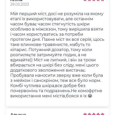
29.03.2023
Мій перший міст, досі не розуміла на якому
етапі їх використовувати, але останнім
часом буває часом стягнутість шкіри
особливо в міжсезон, тому вирішила взяти
і часом користуватись за потреби
протягом дня. Пахне міст як вся серія, щось
таке ялинкове-травянисте, мабуть то
кіпарис. Потужний дозатор, тому коли
розпиляєте затримуйте подих, а не
вдихайте)) Міст не липкий, і він за трохи
вбирається на шкірі без сліду, мені цього
додаткового зволоження вистачає.
Пробувала наносити зверху вже коли була
з мейком і санскріном, теж все було норм.
Комбі чутлива шкіра,все добре без
почервонінь та подразнень.Не комофртне
використання мені містів,бояся я їх 😂
Альона