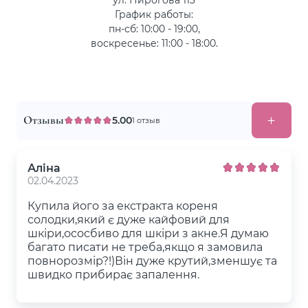
График работы:
пн-сб: 10:00 - 19:00,
воскресенье: 11:00 - 18:00.
Отзывы
5.00
1 отзыв
Аліна
02.04.2023
Купила його за екстракта кореня
солодки,який є дуже кайфовий для
шкіри,ососбиво для шкіри з акне.Я думаю
багато писати не треба,якщо я замовила
повнорозмір?!)Він дуже крутий,зменшує та
швидко прибирає запалення.