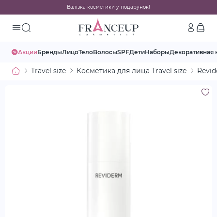
Валізка косметики у подарунок!
Акции
Бренды
Лицо
Тело
Волосы
SPF
Дети
Наборы
Декоративная 
Travel size
Косметика для лица Travel size
Revid