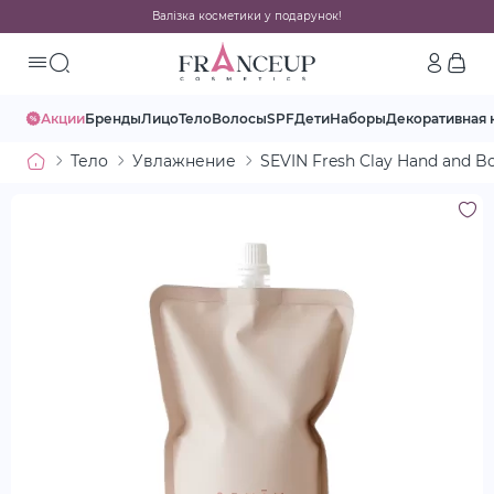
Валізка косметики у подарунок!
Акции
Бренды
Лицо
Тело
Волосы
SPF
Дети
Наборы
Декоративная 
Тело
Увлажнение
SEVIN Fresh Clay Hand and Bo