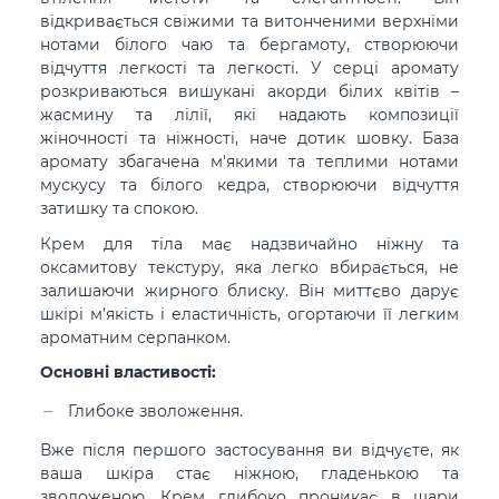
відкривається свіжими та витонченими верхніми
нотами білого чаю та бергамоту, створюючи
відчуття легкості та легкості. У серці аромату
розкриваються вишукані акорди білих квітів –
жасмину та лілії, які надають композиції
жіночності та ніжності, наче дотик шовку. База
аромату збагачена м'якими та теплими нотами
мускусу та білого кедра, створюючи відчуття
затишку та спокою.
Крем для тіла має надзвичайно ніжну та
оксамитову текстуру, яка легко вбирається, не
залишаючи жирного блиску. Він миттєво дарує
шкірі м’якість і еластичність, огортаючи її легким
ароматним серпанком.
Основні властивості:
Глибоке зволоження.
Вже після першого застосування ви відчуєте, як
ваша шкіра стає ніжною, гладенькою та
зволоженою. Крем глибоко проникає в шари