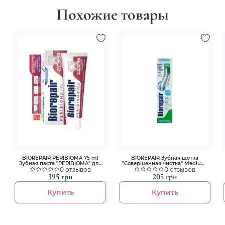
Похожие товары
BIOREPAIR PERIBIOMA 75 ml
BIOREPAIR Зубная щетка
Зубная паста "PERIBIOMA" для
"Совершенная чистка" Medium,
лечения и профилактики
0 отзывов
для ежедневного ухода голубая
0 отзывов
заболевания десен и слизистой
395 грн
205 грн
Купить
Купить