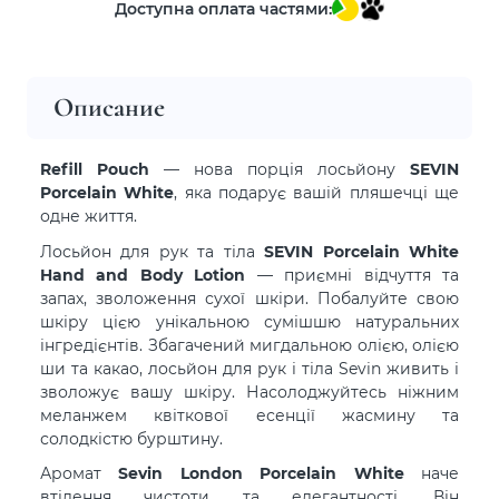
Доступна оплата частями:
Описание
Refill Pouch
— нова порція лосьйону
SEVIN
Porcelain White
, яка подарує вашій пляшечці ще
одне життя.
Лосьйон для рук та тіла
SEVIN Porcelain White
Hand and Body Lotion
— приємні відчуття та
запах, зволоження сухої шкіри. Побалуйте свою
шкіру цією унікальною сумішшю натуральних
інгредієнтів. Збагачений мигдальною олією, олією
ши та какао, лосьйон для рук і тіла Sevin живить і
зволожує вашу шкіру. Насолоджуйтесь ніжним
меланжем квіткової есенції жасмину та
солодкістю бурштину.
Аромат
Sevin London Porcelain White
наче
втілення чистоти та елегантності. Він