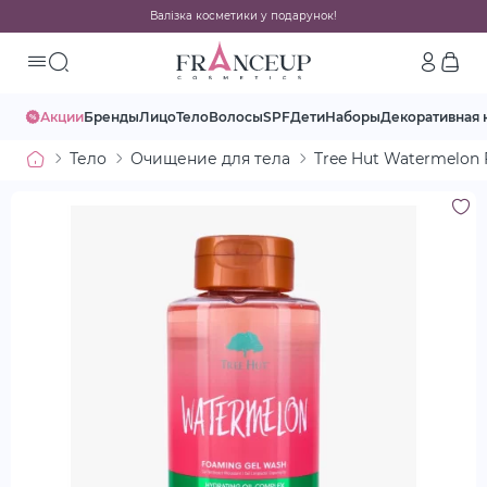
Валізка косметики у подарунок!
Акции
Бренды
Лицо
Тело
Волосы
SPF
Дети
Наборы
Декоративная 
Тело
Очищение для тела
Tree Hut Watermelon 